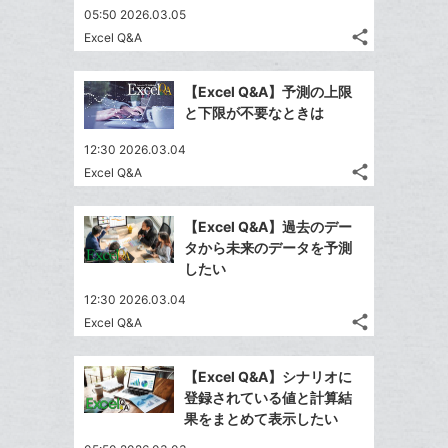
ェ
ー
送
す
て
05:50 2026.03.05
る
ア
ク
る
な
share
Excel Q&A
記
に
Twitter
ブ
事
追
で
Facebook
ッ
を
【Excel Q&A】予測の上限
加
シ
シ
で
ク
LINE
と下限が不要なときは
ェ
ェ
シ
マ
で
は
ア
ア
12:30 2026.03.04
ェ
ー
送
す
て
share
Excel Q&A
る
ア
ク
る
な
記
Twitter
に
事
ブ
で
Facebook
を
追
【Excel Q&A】過去のデー
ッ
シ
シ
で
LINE
タから未来のデータを予測
加
ク
ェ
ェ
シ
で
したい
は
ア
マ
ア
ェ
送
す
て
12:30 2026.03.04
ー
る
ア
る
な
share
Excel Q&A
ク
記
Twitter
ブ
に
事
で
Facebook
ッ
を
追
【Excel Q&A】シナリオに
シ
シ
で
ク
LINE
登録されている値と計算結
加
ェ
ェ
シ
マ
で
果をまとめて表示したい
は
ア
ア
ェ
ー
送
す
て