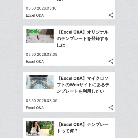
ア
ア
ェ
ー
送
す
て
05:50 2026.03.10
る
ア
ク
る
な
share
Excel Q&A
記
に
Twitter
ブ
事
追
で
Facebook
ッ
を
【Excel Q&A】オリジナル
加
シ
シ
で
ク
LINE
のテンプレートを登録する
ェ
ェ
シ
マ
で
には
は
ア
ア
ェ
ー
送
す
て
05:50 2026.03.09
る
ア
ク
る
な
share
Excel Q&A
記
に
Twitter
ブ
事
追
で
Facebook
ッ
を
【Excel Q&A】マイクロソ
加
シ
シ
で
ク
LINE
フトのWebサイトにあるテ
ェ
ェ
シ
マ
で
ンプレートを利用したい
は
ア
ア
ェ
ー
送
す
て
05:50 2026.03.09
る
ア
ク
る
な
share
Excel Q&A
記
に
Twitter
ブ
事
追
で
Facebook
ッ
を
【Excel Q&A】テンプレー
加
シ
シ
で
ク
LINE
トって何？
ェ
ェ
シ
マ
で