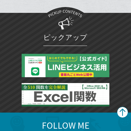
る
ア
ク
る
な
に
ブ
追
ッ
加
ク
マ
ピックアップ
ー
ク
に
追
加
FOLLOW ME
search
format_list_bulleted
検
カ