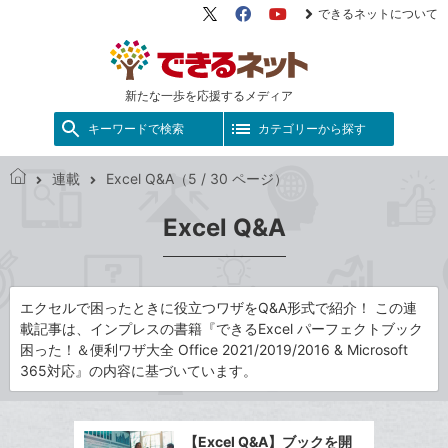
できるネットについて
X（旧
Facebook
YouTube
Twitter）
新たな一歩を応援するメディア
キーワードで検索
カテゴリーから探す
連載
Excel Q&A（5 / 30 ページ）
で
き
Excel Q&A
る
ネ
ッ
ト
エクセルで困ったときに役立つワザをQ&A形式で紹介！ この連
載記事は、インプレスの書籍『できるExcel パーフェクトブック
困った！＆便利ワザ大全 Office 2021/2019/2016 & Microsoft
365対応』の内容に基づいています。
【Excel Q&A】ブックを開