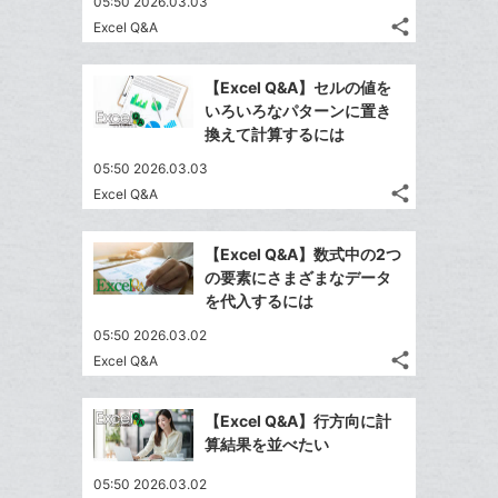
05:50 2026.03.03
る
ア
ク
る
な
share
Excel Q&A
記
に
Twitter
ブ
事
追
で
Facebook
ッ
を
【Excel Q&A】セルの値を
加
シ
シ
で
ク
LINE
いろいろなパターンに置き
ェ
ェ
シ
マ
で
換えて計算するには
は
ア
ア
ェ
ー
送
す
て
05:50 2026.03.03
る
ア
ク
る
な
share
Excel Q&A
記
に
Twitter
ブ
事
追
で
Facebook
ッ
を
【Excel Q&A】数式中の2つ
加
シ
シ
で
ク
LINE
の要素にさまざまなデータ
ェ
ェ
シ
マ
で
を代入するには
は
ア
ア
ェ
ー
送
す
て
05:50 2026.03.02
る
ア
ク
る
な
share
Excel Q&A
記
に
Twitter
ブ
事
追
で
Facebook
ッ
を
【Excel Q&A】行方向に計
加
シ
シ
で
ク
LINE
算結果を並べたい
ェ
ェ
シ
マ
で
は
ア
ア
05:50 2026.03.02
ェ
ー
送
す
て