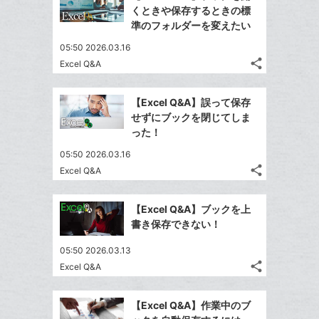
くときや保存するときの標
準のフォルダーを変えたい
05:50 2026.03.16
share
Excel Q&A
記
Twitter
事
で
Facebook
を
【Excel Q&A】誤って保存
シ
シ
で
LINE
せずにブックを閉じてしま
ェ
ェ
シ
で
った！
は
ア
ア
ェ
送
す
て
05:50 2026.03.16
る
ア
る
な
share
Excel Q&A
記
Twitter
ブ
事
で
Facebook
ッ
を
【Excel Q&A】ブックを上
シ
シ
で
ク
LINE
書き保存できない！
ェ
ェ
シ
マ
で
は
ア
ア
05:50 2026.03.13
ェ
ー
送
す
て
share
Excel Q&A
る
ア
ク
る
な
記
Twitter
に
事
ブ
で
Facebook
を
追
【Excel Q&A】作業中のブ
ッ
シ
シ
で
LINE