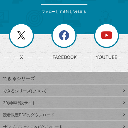
検
カ
索
テ
メ
ゴ
索
テ
ニ
リ
フォローして通知を受け取る
ゴ
ュ
ー
ー
一
リ
を
覧
閉
を
ー
じ
閉
か
る
じ
る
search
ら
急
X
FACEBOOK
YOUTUBE
探
上
検
昇
索
す
ワ
できるシリーズ
ー
ド
できるシリーズについて
Google
ト
スプレ
ッ
30周年特設サイト
ッドシ
プ
読者限定PDFのダウンロード
ート
ペ
iPhone
ー
サンプルファイルのダウンロード