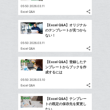
ェ
シ
マ
で
は
ア
ア
05:50 2026.03.11
ェ
ー
送
す
て
share
Excel Q&A
る
ア
ク
る
な
記
Twitter
に
事
ブ
で
Facebook
を
追
【Excel Q&A】オリジナル
ッ
シ
シ
で
LINE
のテンプレートが見つから
加
ク
ェ
ェ
シ
で
ない！
は
ア
マ
ア
ェ
送
す
て
05:50 2026.03.11
ー
る
ア
る
な
share
Excel Q&A
ク
記
Twitter
ブ
に
事
で
Facebook
ッ
を
追
【Excel Q&A】登録したテ
シ
シ
で
ク
LINE
ンプレートからブックを作
加
ェ
ェ
シ
マ
で
成するには
は
ア
ア
ェ
ー
送
す
て
05:50 2026.03.10
る
ア
ク
る
な
share
Excel Q&A
記
に
Twitter
ブ
事
追
で
Facebook
ッ
を
【Excel Q&A】テンプレー
加
シ
シ
で
ク
LINE
トの既定の保存先を変更し
ェ
ェ
シ
マ
で
たい
は