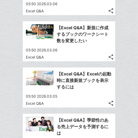
は
ア
ア
05:50 2026.03.06
ェ
ー
送
す
て
share
Excel Q&A
る
ア
ク
る
な
記
Twitter
に
事
ブ
で
Facebook
を
追
【Excel Q&A】新規に作成
ッ
シ
シ
で
LINE
するブックのワークシート
加
ク
ェ
ェ
シ
で
数を変更したい
は
ア
マ
ア
ェ
送
す
て
05:50 2026.03.06
ー
る
ア
る
な
share
Excel Q&A
ク
記
Twitter
ブ
に
事
で
Facebook
ッ
を
追
【Excel Q&A】Excelの起動
シ
シ
で
ク
LINE
時に直接新規ブックを表示
加
ェ
ェ
シ
マ
で
するには
は
ア
ア
ェ
ー
送
す
て
05:50 2026.03.05
る
ア
ク
る
な
share
Excel Q&A
記
に
Twitter
ブ
事
追
で
Facebook
ッ
を
【Excel Q&A】季節性のあ
加
シ
シ
で
ク
LINE
る売上データを予測するに
ェ
ェ
シ
マ
で
は
は
ア
ア