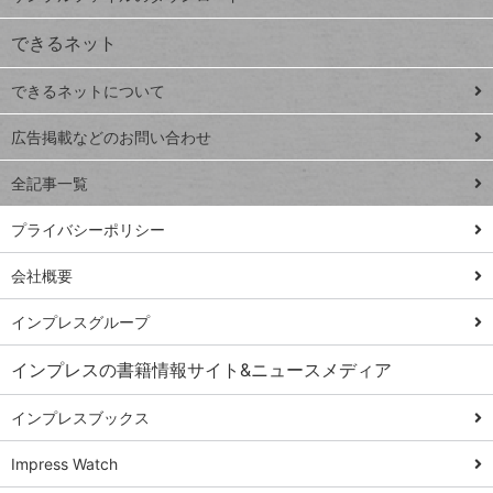
VLOOKUP
ジ
できるネット
連載
できるネットについて
Excel Q&A
close
閉じ
トイアンナ流仕
広告掲載などのお問い合わせ
る
事術
全記事一覧
PowerAutomate
ではじめる業務
プライバシーポリシー
の完全自動化
会社概要
AI議事録作成術
Windows 11
インプレスグループ
Q&A
インプレスの書籍情報サイト&ニュースメディア
Teams踏み込み
活用術
インプレスブックス
Excel講師の仕事
Impress Watch
術