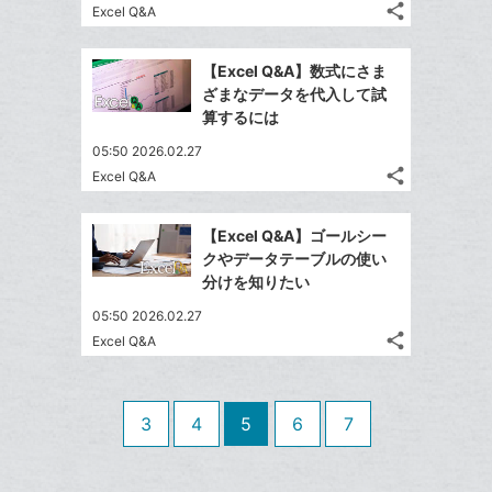
share
Excel Q&A
る
ア
ク
る
な
記
Twitter
に
事
ブ
で
Facebook
を
追
【Excel Q&A】数式にさま
ッ
シ
シ
で
LINE
ざまなデータを代入して試
加
ク
ェ
ェ
シ
で
算するには
は
ア
マ
ア
ェ
送
す
て
05:50 2026.02.27
ー
る
ア
る
な
share
Excel Q&A
ク
記
Twitter
ブ
に
事
で
Facebook
ッ
を
追
【Excel Q&A】ゴールシー
シ
シ
で
ク
LINE
クやデータテーブルの使い
加
ェ
ェ
シ
マ
で
分けを知りたい
は
ア
ア
ェ
ー
送
す
て
05:50 2026.02.27
る
ア
ク
る
な
share
Excel Q&A
記
に
Twitter
ブ
事
追
で
Facebook
ッ
を
加
シ
シ
で
ク
LINE
3
4
5
6
7
ェ
ェ
シ
マ
で
は
ア
ア
ェ
ー
送
す
て