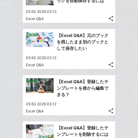
ックを自動保存するには
加
ク
ェ
ェ
シ
で
は
ア
マ
ア
05:50 2026.03.13
ェ
送
す
て
ー
share
Excel Q&A
る
ア
る
な
記
Twitter
ク
事
ブ
で
Facebook
に
を
【Excel Q&A】元のブック
ッ
シ
シ
で
追
LINE
を残したまま別のブックと
ク
ェ
ェ
シ
加
で
して保存したい
は
ア
マ
ア
ェ
送
す
て
05:50 2026.03.12
ー
る
ア
る
な
share
Excel Q&A
ク
記
Twitter
ブ
に
事
で
Facebook
ッ
を
追
【Excel Q&A】登録したテ
シ
シ
で
ク
LINE
ンプレートを後から編集で
加
ェ
ェ
シ
マ
で
きる？
は
ア
ア
ェ
ー
送
す
て
05:50 2026.03.12
る
ア
ク
る
な
share
Excel Q&A
記
に
Twitter
ブ
事
追
で
Facebook
ッ
を
【Excel Q&A】登録したテ
加
シ
シ
で
ク
LINE
ンプレートを削除するには
ェ