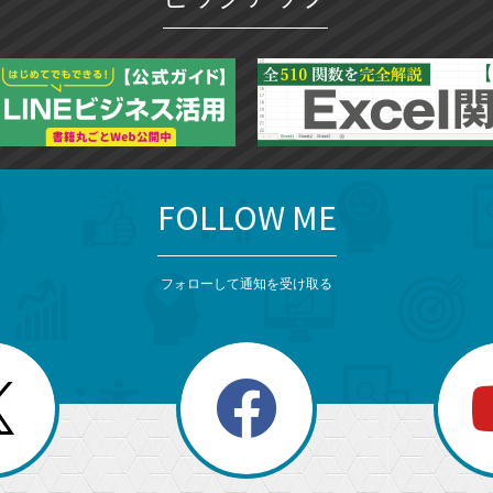
FOLLOW ME
フォローして通知を受け取る
search
検
索