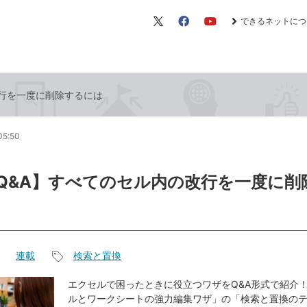
できるネットにつ
X（旧
Facebook
YouTube
Twitter）
の改行を一度に削除するには
05:50
el Q&A】すべてのセル内の改行を一度に
連載
検索と置換
記
事
エクセルで困ったときに役立つワザをQ&A形式で紹介！
ルとワークシートの強力編集ワザ」の「検索と置換の
タ