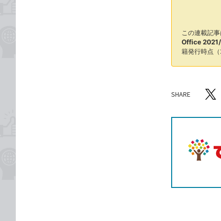
この連載記事
Office 202
籍発行時点（
SHARE
記事をシ
T