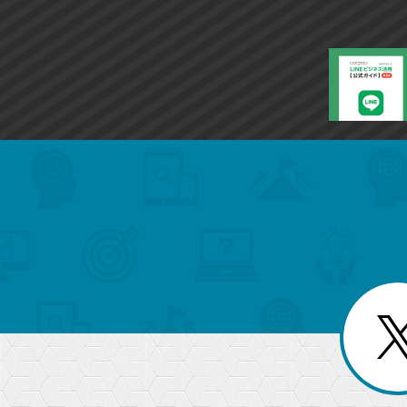
search
format_list_bulleted
検
カ
検
カ
索
テ
メ
ゴ
索
テ
ニ
リ
ュ
ー
ゴ
ー
一
を
覧
リ
閉
を
じ
閉
ー
る
じ
る
か
ら