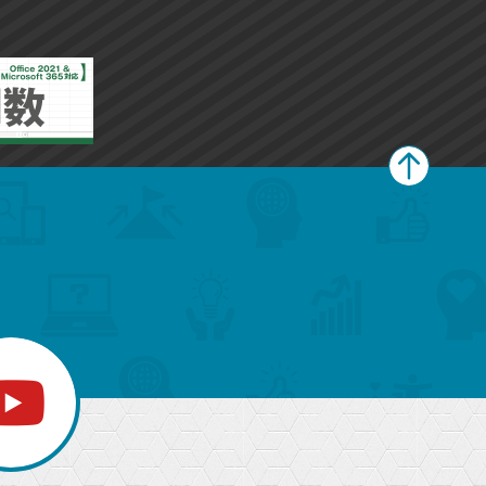
ペ
ー
ジ
上
部
へ