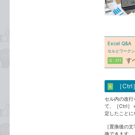
な
テ
ブ
ゴ
ッ
リ
ク
マ
ー
Excel Q&A
ク
セルとワークシ
に
す
Q：211
追
加
［Ct
A
セル内の改行
て、［Ctr
定したことに
［置換後の文
換できます。