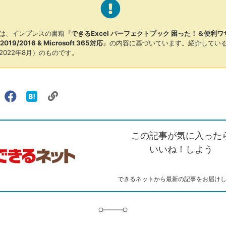
は、インプレスの書籍『
できるExcel パーフェクトブック 困った！＆便利ワ
1/2019/2016 & Microsoft 365対応
』の内容に基づいています。紹介してい
2022年8月）のものです。
リ
X（旧
Facebook
は
ェアする
ン
witter）
で
て
ク
で
シ
な
を
シ
ェ
ブ
この記事が気に入った
コ
ェ
ア
ッ
ピ
ア
ク
いいね！しよう
ー
マ
ー
ク
できるネットから最新の記事をお届け
に
追
加