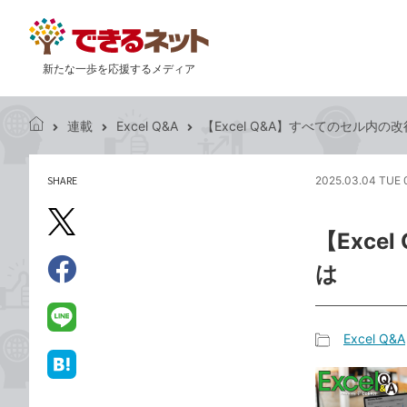
新たな一歩を応援するメディア
連載
Excel Q&A
【Excel Q&A】すべてのセル内
で
き
る
SHARE
2025.03.04 TUE 
記
ネ
事
ッ
を
X（旧
ト
【Exc
シ
Twitter）
ェ
は
で
ア
Facebook
す
シ
で
る
ェ
シ
LINE
Excel Q&A
ア
ェ
で
記
ア
送
は
事
る
て
カ