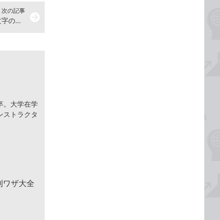
次の記事
arrow_forward
【Excel Q&A】ワークシート内の文字の色を一気に別の色に変更したい
卒。大学在学
ンストラクタ
便利ワザ大全