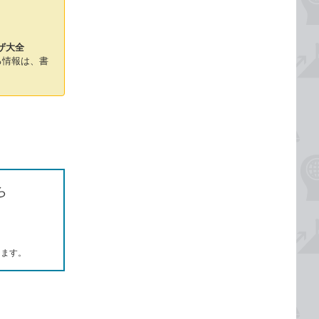
ザ大全
る情報は、書
ら
します。