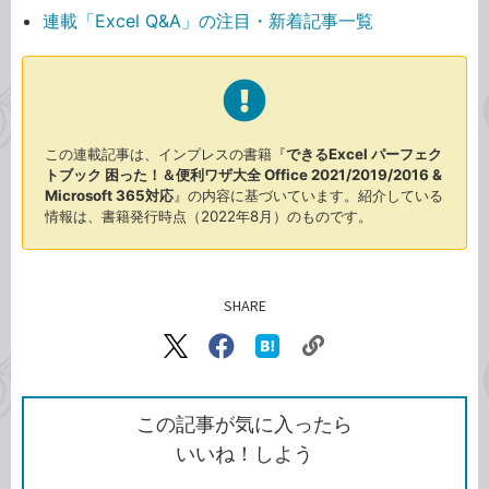
連載「Excel Q&A」の注目・新着記事一覧
この連載記事は、インプレスの書籍『
できるExcel パーフェク
トブック 困った！＆便利ワザ大全 Office 2021/2019/2016 &
Microsoft 365対応
』の内容に基づいています。紹介している
情報は、書籍発行時点（2022年8月）のものです。
SHARE
記事をシェアする
リ
X（旧
Facebook
は
ン
Twitter）
で
て
ク
で
シ
な
を
シ
ェ
ブ
この記事が気に入ったら
コ
ェ
ア
ッ
いいね！しよう
ピ
ア
ク
ー
マ