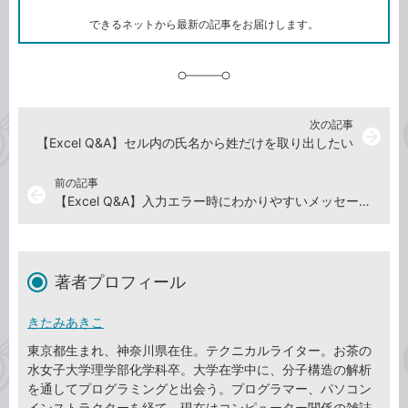
ー
ク
できるネットから最新の記事をお届けします。
に
追
加
次の記事
arrow_forward
【Excel Q&A】セル内の氏名から姓だけを取り出したい
前の記事
arrow_back
【Excel Q&A】入力エラー時にわかりやすいメッセージを表示させたい
著者プロフィール
きたみあきこ
東京都生まれ、神奈川県在住。テクニカルライター。お茶の
水女子大学理学部化学科卒。大学在学中に、分子構造の解析
を通してプログラミングと出会う。プログラマー、パソコン
インストラクターを経て、現在はコンピューター関係の雑誌