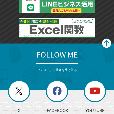
FOLLOW ME
search
format_list_bulleted
検
カ
検
カ
索
テ
メ
ゴ
索
テ
ニ
リ
フォローして通知を受け取る
ゴ
ュ
ー
ー
一
リ
を
覧
閉
を
ー
じ
閉
か
る
じ
る
search
ら
急
X
FACEBOOK
YOUTUBE
探
上