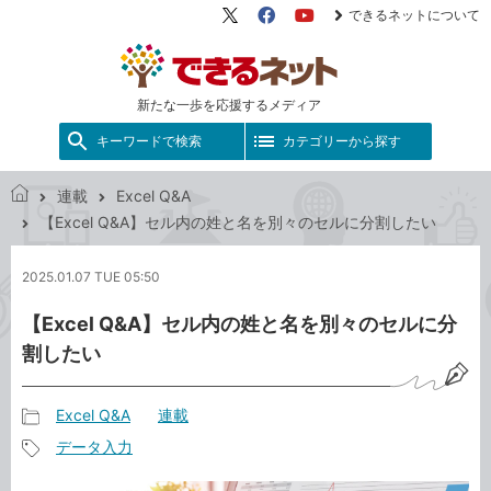
できるネットについて
X（旧
Facebook
YouTube
Twitter）
新たな一歩を応援するメディア
キーワードで検索
カテゴリーから探す
連載
Excel Q&A
で
【Excel Q&A】セル内の姓と名を別々のセルに分割したい
き
る
2025.01.07 TUE 05:50
ネ
ッ
【Excel Q&A】セル内の姓と名を別々のセルに分
ト
割したい
Excel Q&A
連載
記
データ入力
事
記
カ