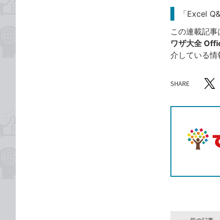
「Excel 
この連載記事
ワザ大全 Offic
介している情
SHARE
記事をシ
T