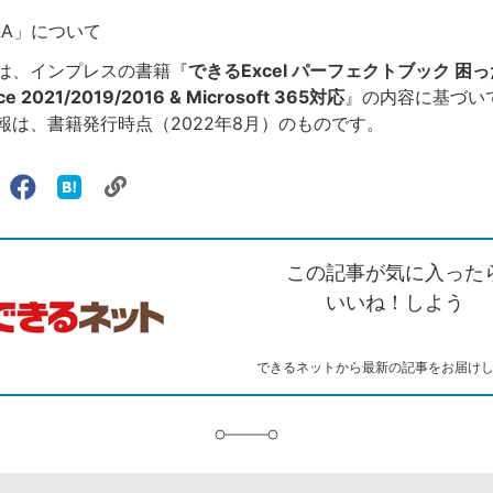
Q&A」について
は、インプレスの書籍『
できるExcel パーフェクトブック 困
e 2021/2019/2016 & Microsoft 365対応
』の内容に基づい
報は、書籍発行時点（2022年8月）のものです。
リ
X（旧
Facebook
は
ェアする
ン
witter）
で
て
ク
で
シ
な
を
シ
ェ
ブ
この記事が気に入った
コ
ェ
ア
ッ
ピ
ア
ク
いいね！しよう
ー
マ
ー
ク
できるネットから最新の記事をお届け
に
追
加