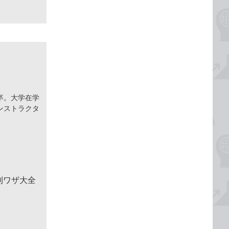
卒。大学在学
ンストラクタ
便利ワザ大全