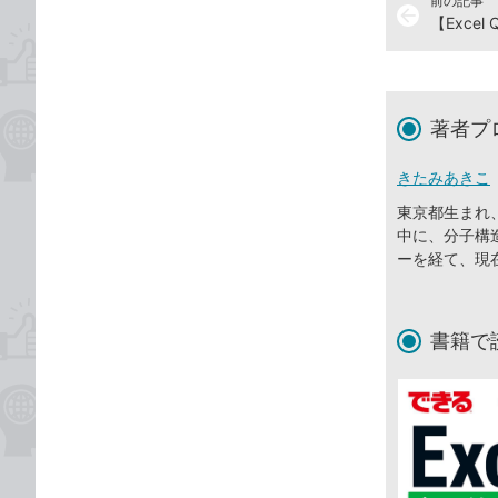
前の記事
arrow_back
【Exce
著者プ
きたみあきこ
東京都生まれ
中に、分子構
ーを経て、現
書籍で