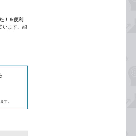
った！＆便利
ています。紹
ら
します。