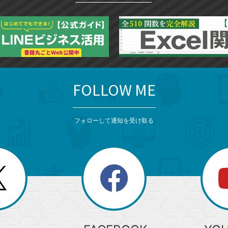
FOLLOW ME
フォローして通知を受け取る
search
検
索