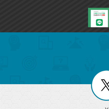
search
format_list_bulleted
検
カ
検
カ
索
テ
メ
ゴ
索
テ
ニ
リ
ュ
ー
ゴ
ー
一
を
覧
リ
閉
を
じ
閉
ー
る
じ
る
か
ら
急上昇ワード