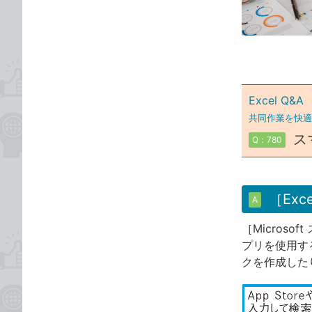
な
テ
ブ
ゴ
ッ
リ
ク
マ
ー
Excel Q&A
ク
共同作業を快適に
に
ス
Q：780
追
加
［Ex
A
［Microso
プリを使用す
クを作成した