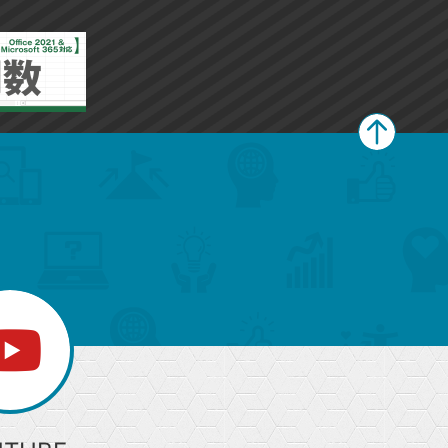
ペ
ー
ジ
上
部
へ