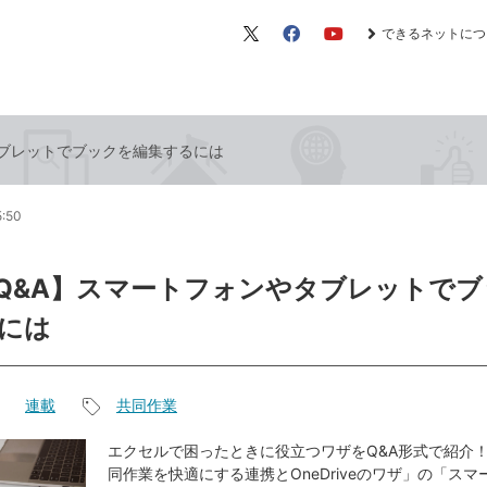
できるネットにつ
X（旧
Facebook
YouTube
Twitter）
やタブレットでブックを編集するには
5:50
el Q&A】スマートフォンやタブレットで
には
連載
共同作業
記
事
エクセルで困ったときに役立つワザをQ&A形式で紹介！
同作業を快適にする連携とOneDriveのワザ」の「ス
タ