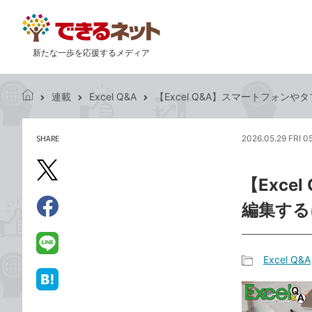
新たな一歩を応援するメディア
連載
Excel Q&A
【Excel Q&A】スマートフォン
で
き
る
SHARE
2026.05.29 FRI 0
記
ネ
事
ッ
を
X（旧
ト
【Exc
シ
Twitter）
ェ
編集する
で
ア
Facebook
す
シ
で
る
ェ
シ
LINE
Excel Q&A
ア
ェ
で
記
ア
送
は
事
る
て
カ