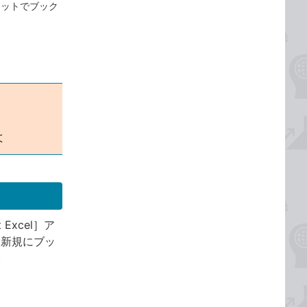
レットでブック
は
Excel］ア
、新規にブッ
。