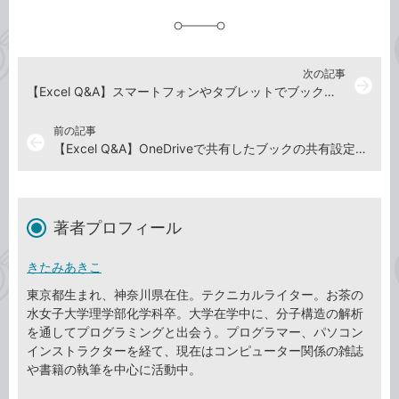
追
加
次の記事
arrow_forward
【Excel Q&A】スマートフォンやタブレットでブックを編集するには
前の記事
arrow_back
【Excel Q&A】OneDriveで共有したブックの共有設定を解除するには
著者プロフィール
きたみあきこ
東京都生まれ、神奈川県在住。テクニカルライター。お茶の
水女子大学理学部化学科卒。大学在学中に、分子構造の解析
を通してプログラミングと出会う。プログラマー、パソコン
インストラクターを経て、現在はコンピューター関係の雑誌
や書籍の執筆を中心に活動中。