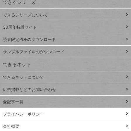
できるシリーズ
ー
ド
できるシリーズについて
Google
ト
スプレ
ッ
30周年特設サイト
ッドシ
プ
読者限定PDFのダウンロード
ート
ペ
iPhone
ー
サンプルファイルのダウンロード
VLOOKUP
ジ
できるネット
連載
できるネットについて
Excel Q&A
close
閉じ
トイアンナ流仕
広告掲載などのお問い合わせ
る
事術
全記事一覧
PowerAutomate
ではじめる業務
プライバシーポリシー
の完全自動化
会社概要
AI議事録作成術