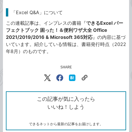
「Excel Q&A」について
この連載記事は、インプレスの書籍『
できるExcel パー
フェクトブック 困った！＆便利ワザ大全 Office
2021/2019/2016 & Microsoft 365対応
』の内容に基づ
いています。紹介している情報は、書籍発行時点（2022
年8月）のものです。
SHARE
記事をシェアする
リ
X（旧
Facebook
は
ン
Twitter）
で
て
ク
で
シ
な
を
シ
ェ
ブ
この記事が気に入ったら
コ
ェ
ア
ッ
いいね！しよう
ピ
ア
ク
ー
マ
ー
ク
できるネットから最新の記事をお届けします。
に