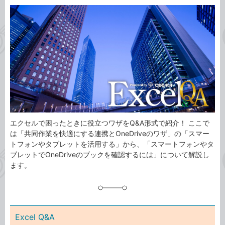
カ
事
テ
タ
ゴ
グ
リ
エクセルで困ったときに役立つワザをQ&A形式で紹介！ ここで
は「共同作業を快適にする連携とOneDriveのワザ」の「スマー
トフォンやタブレットを活用する」から、「スマートフォンやタ
ブレットでOneDriveのブックを確認するには」について解説し
ます。
Excel Q&A