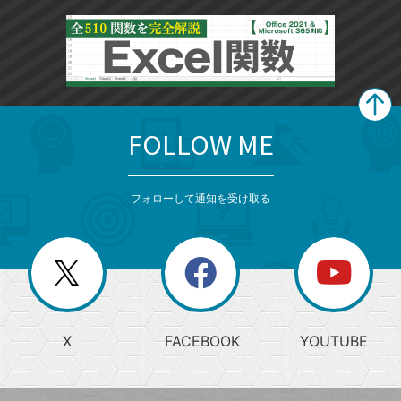
FOLLOW ME
search
format_list_bulleted
検
カ
検
カ
索
テ
メ
ゴ
索
テ
ニ
リ
フォローして通知を受け取る
ゴ
ュ
ー
ー
一
リ
を
覧
閉
を
ー
じ
閉
か
る
じ
る
search
ら
急
X
FACEBOOK
YOUTUBE
探
上
検
昇
索
す
ワ