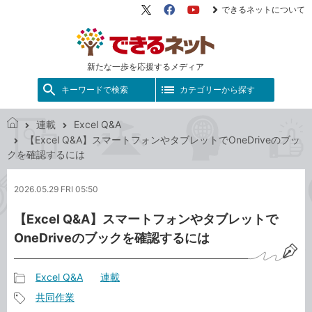
できるネットについて
X（旧
Facebook
YouTube
Twitter）
新たな一歩を応援するメディア
キーワードで検索
カテゴリーから探す
連載
Excel Q&A
で
【Excel Q&A】スマートフォンやタブレットでOneDriveのブッ
き
クを確認するには
る
ネ
2026.05.29 FRI 05:50
ッ
ト
【Excel Q&A】スマートフォンやタブレットで
OneDriveのブックを確認するには
Excel Q&A
連載
記
共同作業
事
記