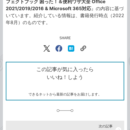
フェクトブック 困った！＆便利ワザ大全 Office
2021/2019/2016 & Microsoft 365対応
』の内容に基づ
いています。紹介している情報は、書籍発行時点（2022
年8月）のものです。
SHARE
記事をシェアする
リ
X（旧
Facebook
は
ン
Twitter）
で
て
ク
で
シ
な
を
シ
ェ
ブ
この記事が気に入ったら
コ
ェ
ア
ッ
いいね！しよう
ピ
ア
ク
ー
マ
ー
ク
できるネットから最新の記事をお届けします。
に
追
加
次の記事
arrow_forward