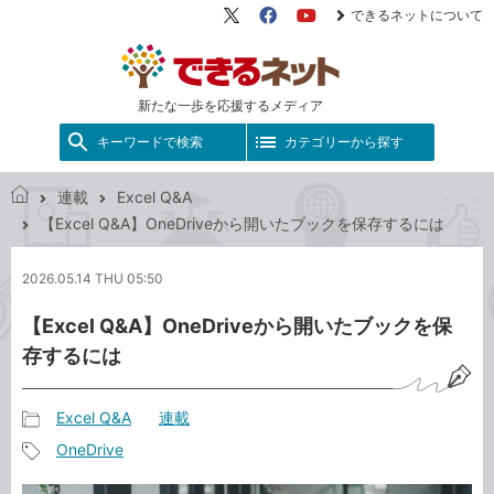
できるネットについて
X（旧
Facebook
YouTube
Twitter）
新たな一歩を応援するメディア
キーワードで検索
カテゴリーから探す
連載
Excel Q&A
で
【Excel Q&A】OneDriveから開いたブックを保存するには
き
る
2026.05.14 THU 05:50
ネ
ッ
【Excel Q&A】OneDriveから開いたブックを保
ト
存するには
Excel Q&A
連載
記
OneDrive
事
記
カ