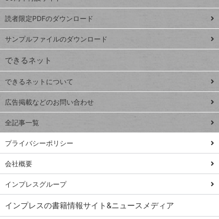
ッドシ
プ
読者限定PDFのダウンロード
ート
ペ
iPhone
ー
サンプルファイルのダウンロード
VLOOKUP
ジ
できるネット
連載
できるネットについて
Excel Q&A
close
閉じ
トイアンナ流仕
広告掲載などのお問い合わせ
る
事術
全記事一覧
PowerAutomate
ではじめる業務
プライバシーポリシー
の完全自動化
会社概要
AI議事録作成術
Windows 11
インプレスグループ
Q&A
インプレスの書籍情報サイト&ニュースメディア
Teams踏み込み