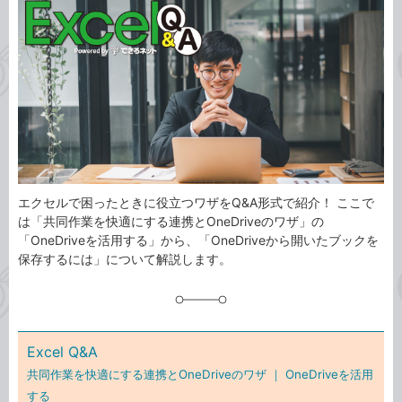
事
テ
タ
ゴ
グ
リ
エクセルで困ったときに役立つワザをQ&A形式で紹介！ ここで
は「共同作業を快適にする連携とOneDriveのワザ」の
「OneDriveを活用する」から、「OneDriveから開いたブックを
保存するには」について解説します。
Excel Q&A
共同作業を快適にする連携とOneDriveのワザ ｜
OneDriveを活用
する