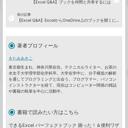
【Excel Q&A】ブックを仲間と共有するには
前の記事
arrow_back
【Excel Q&A】ExcelからOneDrive上のブックを開くには
著者プロフィール
きたみあきこ
東京都生まれ、神奈川県在住。テクニカルライター。お茶の
水女子大学理学部化学科卒。大学在学中に、分子構造の解析
を通してプログラミングと出会う。プログラマー、パソコン
インストラクターを経て、現在はコンピューター関係の雑誌
や書籍の執筆を中心に活動中。
書籍で読みたい方はこちら
できるExcel パーフェクトブック 困った！＆便利ワザ