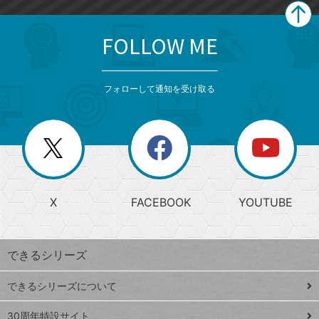
FOLLOW ME
search
format_list_bulleted
検
カ
検
カ
索
テ
メ
ゴ
索
テ
ニ
リ
フォローして通知を受け取る
ゴ
ュ
ー
ー
一
リ
を
覧
閉
を
ー
じ
閉
か
る
じ
る
search
ら
急
X
FACEBOOK
YOUTUBE
探
上
検
昇
索
す
ワ
できるシリーズ
ー
ド
できるシリーズについて
Google
ト
スプレ
ッ
30周年特設サイト