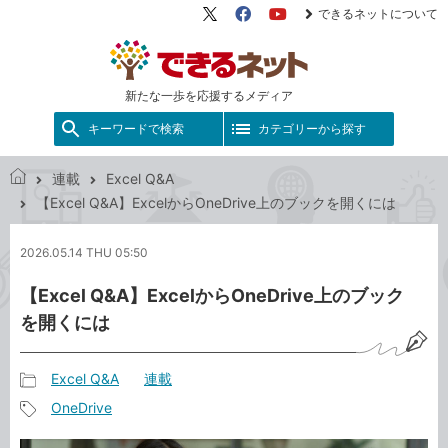
できるネットについて
X（旧
Facebook
YouTube
Twitter）
新たな一歩を応援するメディア
キーワードで検索
カテゴリーから探す
連載
Excel Q&A
で
【Excel Q&A】ExcelからOneDrive上のブックを開くには
き
る
2026.05.14 THU 05:50
ネ
ッ
【Excel Q&A】ExcelからOneDrive上のブック
ト
を開くには
Excel Q&A
連載
記
OneDrive
事
記
カ