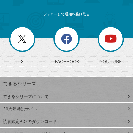
検
カ
索
テ
メ
ゴ
索
テ
ニ
リ
フォローして通知を受け取る
ゴ
ュ
ー
ー
一
リ
を
覧
閉
を
ー
じ
閉
か
る
じ
る
search
ら
急
X
FACEBOOK
YOUTUBE
探
上
検
昇
索
す
ワ
できるシリーズ
ー
ド
できるシリーズについて
Google
ト
スプレ
ッ
30周年特設サイト
ッドシ
プ
読者限定PDFのダウンロード
ート
ペ
iPhone
ー