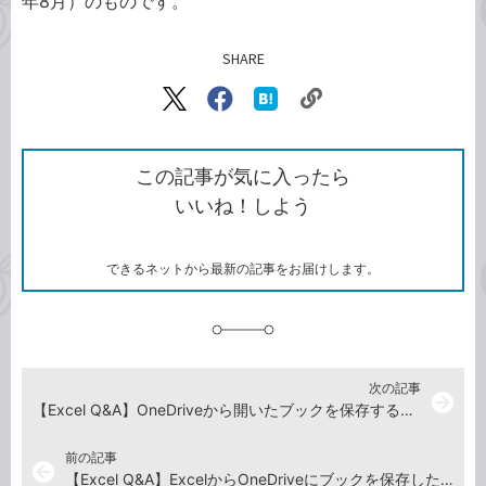
年8月）のものです。
SHARE
記事をシェアする
リ
X（旧
Facebook
は
ン
Twitter）
で
て
ク
で
シ
な
を
シ
ェ
ブ
この記事が気に入ったら
コ
ェ
ア
ッ
いいね！しよう
ピ
ア
ク
ー
マ
ー
ク
できるネットから最新の記事をお届けします。
に
追
加
次の記事
arrow_forward
【Excel Q&A】OneDriveから開いたブックを保存するには
前の記事
arrow_back
【Excel Q&A】ExcelからOneDriveにブックを保存したい