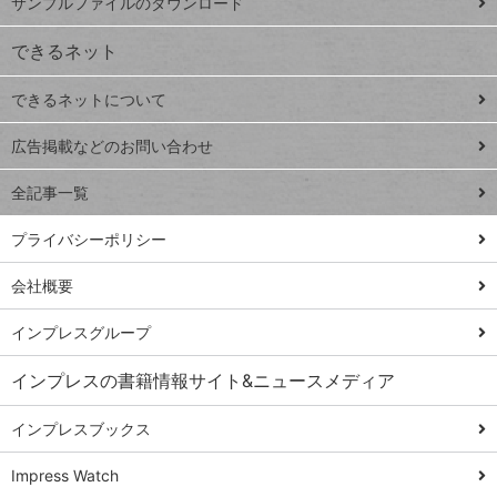
サンプルファイルのダウンロード
VLOOKUP
ジ
できるネット
連載
できるネットについて
Excel Q&A
close
閉じ
トイアンナ流仕
広告掲載などのお問い合わせ
る
事術
全記事一覧
PowerAutomate
ではじめる業務
プライバシーポリシー
の完全自動化
会社概要
AI議事録作成術
Windows 11
インプレスグループ
Q&A
インプレスの書籍情報サイト&ニュースメディア
Teams踏み込み
活用術
インプレスブックス
Excel講師の仕事
Impress Watch
術