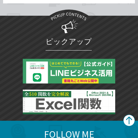
ピックアップ
FOLLOW ME
search
format_list_bulleted
検
カ