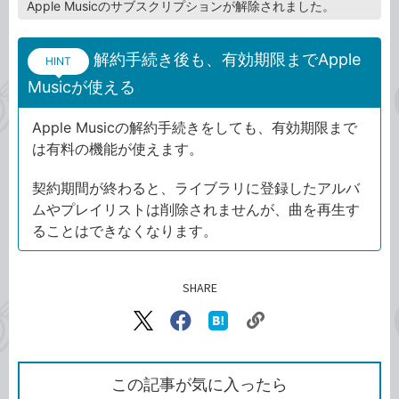
Apple Musicのサブスクリプションが解除されました。
解約手続き後も、有効期限までApple
HINT
Musicが使える
Apple Musicの解約手続きをしても、有効期限まで
は有料の機能が使えます。
契約期間が終わると、ライブラリに登録したアルバ
ムやプレイリストは削除されませんが、曲を再生す
ることはできなくなります。
SHARE
記事をシェアする
リ
X（旧
Facebook
は
ン
Twitter）
で
て
ク
で
シ
な
を
シ
ェ
ブ
この記事が気に入ったら
コ
ェ
ア
ッ