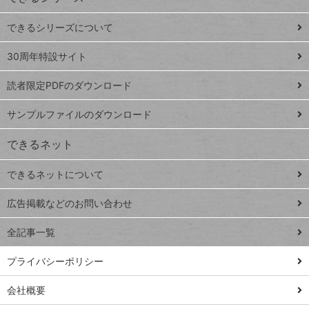
ド
できるシリーズについて
Google
ト
スプレ
ッ
30周年特設サイト
ッドシ
プ
読者限定PDFのダウンロード
ート
ペ
iPhone
ー
サンプルファイルのダウンロード
VLOOKUP
ジ
できるネット
連載
できるネットについて
Excel Q&A
close
閉じ
トイアンナ流仕
広告掲載などのお問い合わせ
る
事術
全記事一覧
PowerAutomate
ではじめる業務
プライバシーポリシー
の完全自動化
会社概要
AI議事録作成術