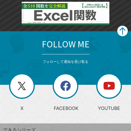
FOLLOW ME
search
format_list_bulleted
検
カ
検
カ
索
テ
メ
ゴ
索
テ
ニ
リ
フォローして通知を受け取る
ゴ
ュ
ー
ー
一
リ
を
覧
閉
を
ー
じ
閉
か
る
じ
る
search
ら
急
X
FACEBOOK
YOUTUBE
探
上
検
昇
索
す
ワ
できるシリーズ
ー