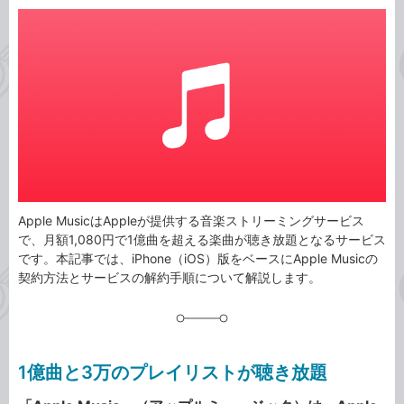
カ
事
テ
タ
ゴ
グ
リ
Apple MusicはAppleが提供する音楽ストリーミングサービス
で、月額1,080円で1億曲を超える楽曲が聴き放題となるサービス
です。本記事では、iPhone（iOS）版をベースにApple Musicの
契約方法とサービスの解約手順について解説します。
1億曲と3万のプレイリストが聴き放題