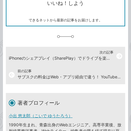
いいね！しよう
ピ
ア
ク
ー
マ
ー
ク
できるネットから最新の記事をお届けします。
に
追
加
次の記事
arrow_forward
iPhoneのシェアプレイ（SharePlay）でドライブを楽しく！ 車内での接続とApple Musicの再生方法
前の記事
arrow_back
サブスクの料金はWeb・アプリ経由で違う！ YouTubeプレミアムやアマプラをお得に契約する方法
著者プロフィール
小出 悠太郎（こいで ゆうたろう）
1990年生まれ、青森出身のWebエンジニア。高専卒業後、放
射線業務従事者、Webライター、編集者の職を経て現在に至