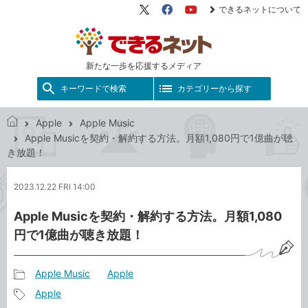
できるネットについて
X（旧
Facebook
YouTube
Twitter）
新たな一歩を応援するメディア
キーワードで検索
カテゴリーから探す
Apple
Apple Music
で
Apple Musicを契約・解約する方法。月額1,080円で1億曲が聴
き
き放題！
る
ネ
2023.12.22 FRI 14:00
ッ
ト
Apple Musicを契約・解約する方法。月額1,080
円で1億曲が聴き放題！
Apple Music
Apple
記
Apple
事
記