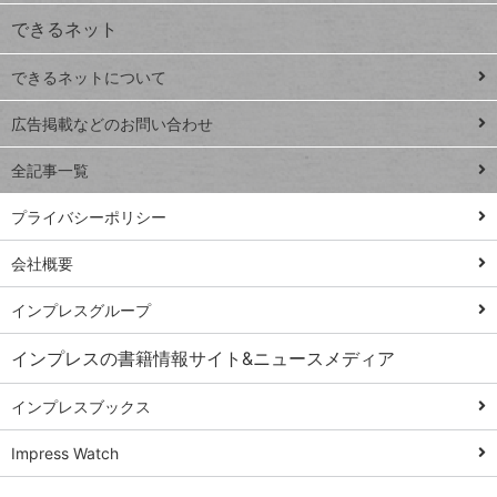
できるネット
連載
できるネットについて
Excel Q&A
close
閉じ
トイアンナ流仕
広告掲載などのお問い合わせ
る
事術
全記事一覧
PowerAutomate
ではじめる業務
プライバシーポリシー
の完全自動化
会社概要
AI議事録作成術
Windows 11
インプレスグループ
Q&A
インプレスの書籍情報サイト&ニュースメディア
Teams踏み込み
活用術
インプレスブックス
Excel講師の仕事
Impress Watch
術
エクセル時短