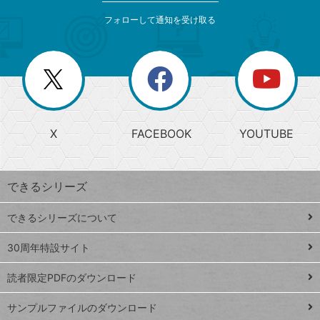
メ
ゴ
索
テ
ニ
リ
フォローして通知を受け取る
ゴ
ュ
ー
ー
一
リ
を
覧
閉
を
ー
じ
閉
か
る
じ
る
search
ら
急
X
FACEBOOK
YOUTUBE
探
上
検
昇
索
す
ワ
できるシリーズ
ー
ド
できるシリーズについて
Google
ト
スプレ
ッ
30周年特設サイト
ッドシ
プ
読者限定PDFのダウンロード
ート
ペ
iPhone
ー
サンプルファイルのダウンロード
VLOOKUP
ジ