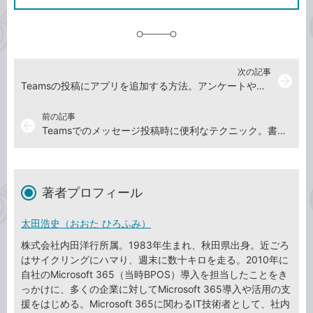
に
追
加
次の記事
arrow_forward
Teamsの投稿にアプリを追加する方法。アンケートや感謝の表現、承認ワークフローにも使える！【Teams踏み込み活用術】
前の記事
arrow_back
Teamsでのメッセージ投稿時に便利なテクニック。書式や重要フラグ、アナウンスを使いこなす【Teams踏み込み活用術】
著者プロフィール
太田浩史（おおた ひろふみ）
株式会社内田洋行所属。1983年生まれ、秋田県出身。近ごろ
はサイクリングにハマり、週末に数十キロを走る。2010年に
自社のMicrosoft 365（当時BPOS）導入を担当したことをき
っかけに、多くの企業に対してMicrosoft 365導入や活用の支
援をはじめる。Microsoft 365に関わるIT技術者として、社内