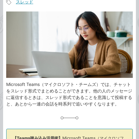
スレッド
事
記
カ
事
テ
タ
ゴ
グ
リ
Microsoft Teams（マイクロソフト・チームズ）では、チャット
をスレッド形式でまとめることができます。他の人のメッセージ
に返信するときは、スレッド形式であることを意識して投稿する
と、あとから一連の会話を時系列で追いやすくなります。
【Teams踏み込み活用術】
Microsoft Teams（マイクロソフ