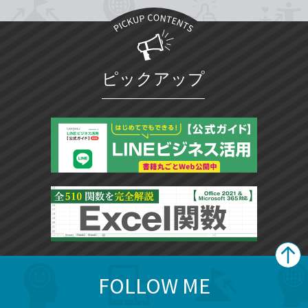
ピックアップ
FOLLOW ME
search
format_list_bulleted
検
カ
検
カ
索
テ