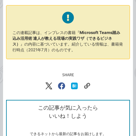
この連載記事は、インプレスの書籍『
Microsoft Teams踏み
込み活用術 達人が教える現場の実践ワザ（できるビジネ
ス）
』の内容に基づいています。紹介している情報は、書籍発
行時点（2021年7月）のものです。
SHARE
記事をシェアする
リ
X（旧
Facebook
は
ン
Twitter）
で
て
ク
で
シ
な
を
シ
ェ
ブ
この記事が気に入ったら
コ
ェ
ア
ッ
いいね！しよう
ピ
ア
ク
ー
マ
ー
ク
できるネットから最新の記事をお届けします。