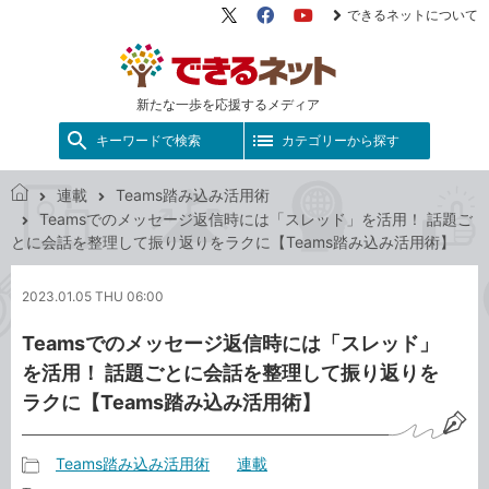
できるネットについて
X（旧
Facebook
YouTube
Twitter）
新たな一歩を応援するメディア
キーワードで検索
カテゴリーから探す
連載
Teams踏み込み活用術
で
Teamsでのメッセージ返信時には「スレッド」を活用！ 話題ご
き
とに会話を整理して振り返りをラクに【Teams踏み込み活用術】
る
ネ
2023.01.05 THU 06:00
ッ
ト
Teamsでのメッセージ返信時には「スレッド」
を活用！ 話題ごとに会話を整理して振り返りを
ラクに【Teams踏み込み活用術】
Teams踏み込み活用術
連載
記