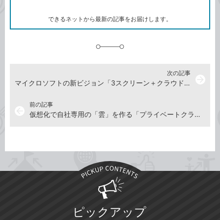
ー
ク
できるネットから最新の記事をお届けします。
に
追
加
次の記事
arrow_forward
マイクロソフトの新ビジョン「3スクリーン＋クラウド」
前の記事
arrow_back
仮想化で自社専用の「雲」を作る「プライベートクラウド」
ピックアップ