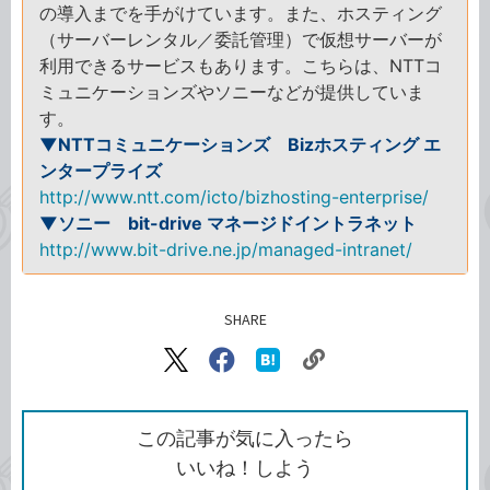
の導入までを手がけています。また、ホスティング
（サーバーレンタル／委託管理）で仮想サーバーが
利用できるサービスもあります。こちらは、NTTコ
ミュニケーションズやソニーなどが提供していま
す。
▼NTTコミュニケーションズ Bizホスティング エ
ンタープライズ
http://www.ntt.com/icto/bizhosting-enterprise/
▼ソニー bit-drive マネージドイントラネット
http://www.bit-drive.ne.jp/managed-intranet/
SHARE
記事をシェアする
リ
X（旧
Facebook
は
ン
Twitter）
で
て
ク
で
シ
な
を
シ
ェ
ブ
この記事が気に入ったら
コ
ェ
ア
ッ
いいね！しよう
ピ
ア
ク
ー
マ