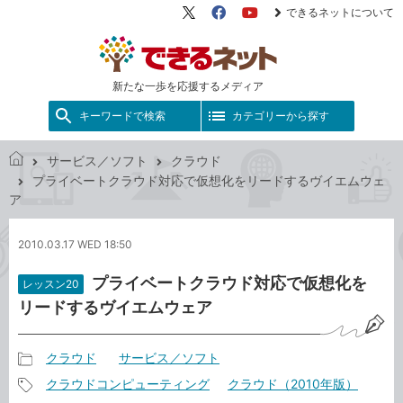
できるネットについて
X（旧
Facebook
YouTube
Twitter）
新たな一歩を応援するメディア
キーワードで検索
カテゴリーから探す
サービス／ソフト
クラウド
で
プライベートクラウド対応で仮想化をリードするヴイエムウェ
き
ア
る
ネ
2010.03.17 WED 18:50
ッ
ト
プライベートクラウド対応で仮想化を
レッスン20
リードするヴイエムウェア
クラウド
サービス／ソフト
記
クラウドコンピューティング
クラウド（2010年版）
事
記