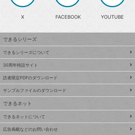
か
る
じ
る
search
ら
急
X
FACEBOOK
YOUTUBE
探
上
検
昇
索
す
ワ
できるシリーズ
ー
ド
できるシリーズについて
Google
ト
スプレ
ッ
30周年特設サイト
ッドシ
プ
読者限定PDFのダウンロード
ート
ペ
iPhone
ー
サンプルファイルのダウンロード
VLOOKUP
ジ
できるネット
連載
できるネットについて
Excel Q&A
close
閉じ
トイアンナ流仕
広告掲載などのお問い合わせ
る