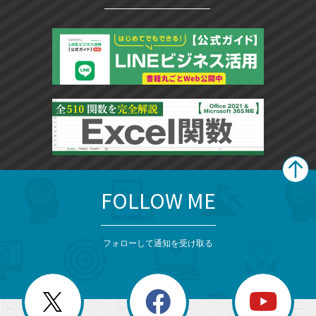
FOLLOW ME
search
format_list_bulleted
検
カ
検
カ
索
テ
メ
ゴ
索
テ
ニ
リ
フォローして通知を受け取る
ゴ
ュ
ー
ー
一
リ
を
覧
閉
を
ー
じ
閉