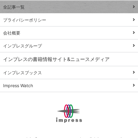
事術
全記事一覧
PowerAutomate
ではじめる業務
プライバシーポリシー
の完全自動化
会社概要
AI議事録作成術
Windows 11
インプレスグループ
Q&A
インプレスの書籍情報サイト&ニュースメディア
Teams踏み込み
活用術
インプレスブックス
Excel講師の仕事
Impress Watch
術
エクセル時短
パワポ時短
Windows Tips
神保町ペロリ旅
俺のメルカリ