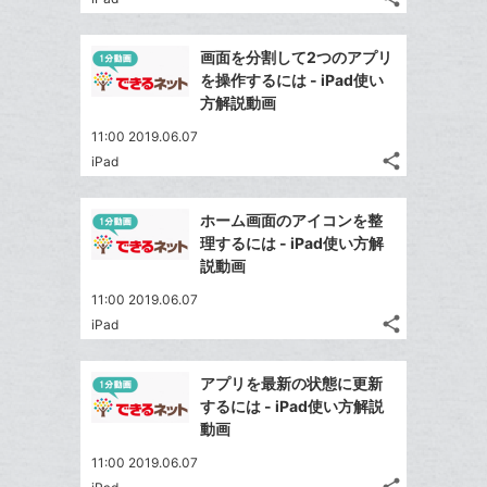
る
ア
ク
る
記
な
Twitter
事
に
ブ
で
Facebook
を
画面を分割して2つのアプリ
追
ッ
シ
シ
で
LINE
を操作するには - iPad使い
加
ェ
ク
ェ
シ
で
方解説動画
は
ア
マ
ア
ェ
送
す
て
11:00 2019.06.07
ー
る
ア
る
な
share
iPad
ク
記
Twitter
ブ
事
に
で
Facebook
ッ
を
ホーム画面のアイコンを整
追
シ
シ
で
ク
LINE
理するには - iPad使い方解
加
ェ
ェ
シ
マ
で
説動画
は
ア
ア
ェ
ー
送
す
て
11:00 2019.06.07
る
ア
ク
る
な
share
iPad
記
に
Twitter
ブ
事
追
で
Facebook
ッ
を
アプリを最新の状態に更新
加
シ
シ
で
ク
LINE
するには - iPad使い方解説
ェ
ェ
シ
マ
で
動画
は
ア
ア
ェ
ー
送
す
て
11:00 2019.06.07
る
ア
ク
る
な