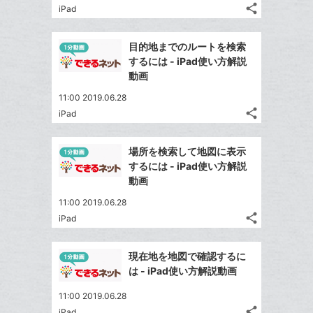
て
share
iPad
る
ア
ク
る
記
な
Twitter
事
に
ブ
で
Facebook
を
目的地までのルートを検索
追
ッ
シ
シ
で
LINE
するには - iPad使い方解説
加
ェ
ク
ェ
シ
で
動画
は
ア
マ
ア
ェ
送
す
て
11:00 2019.06.28
ー
る
ア
る
な
share
iPad
ク
記
Twitter
ブ
事
に
で
Facebook
ッ
を
場所を検索して地図に表示
追
シ
シ
で
ク
LINE
するには - iPad使い方解説
加
ェ
ェ
シ
マ
で
動画
は
ア
ア
ェ
ー
送
す
て
11:00 2019.06.28
る
ア
ク
る
な
share
iPad
記
に
Twitter
ブ
事
追
で
Facebook
ッ
を
現在地を地図で確認するに
加
シ
シ
で
ク
LINE
は - iPad使い方解説動画
ェ
ェ
シ
マ
で
は
ア
ア
11:00 2019.06.28
ェ
ー
送
す
て
share
iPad