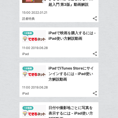
ェ
ェ
シ
で
ー
超入門 第3版』動画解説
は
ア
ア
ェ
送
ク
す
て
15:00 2022.01.21
る
ア
る
に
な
share
読者特典
記
Twitter
追
ブ
事
で
加
Facebook
ッ
を
iPadで映画を購入するには -
シ
シ
で
ク
LINE
iPad使い方解説動画
ェ
ェ
シ
マ
で
は
ア
ア
11:00 2019.06.28
ェ
ー
送
す
て
share
iPad
る
ア
ク
る
記
な
Twitter
事
に
ブ
で
Facebook
を
iPadでiTunes Storeにサイ
追
ッ
シ
シ
で
LINE
ンインするには - iPad使い
加
ェ
ク
ェ
シ
で
方解説動画
は
ア
マ
ア
ェ
送
す
て
11:00 2019.06.28
ー
る
ア
る
な
share
iPad
ク
記
Twitter
ブ
事
に
で
Facebook
ッ
を
日付や撮影地ごとに写真を
追
シ
シ
で
ク
LINE
表示するには - iPad使い方
加
ェ
ェ
シ