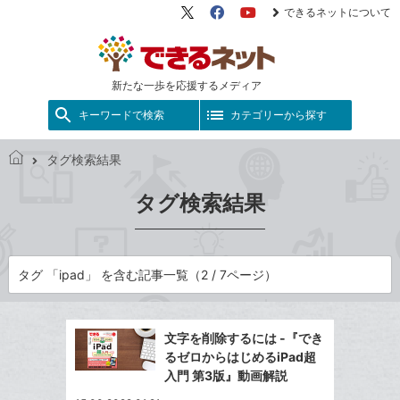
できるネットについて
X（旧
Facebook
YouTube
Twitter）
新たな一歩を応援するメディア
キーワードで検索
カテゴリーから探す
タグ検索結果
で
き
タグ検索結果
る
ネ
ッ
ト
タグ 「ipad」 を含む記事一覧（2 / 7ページ）
文字を削除するには -『でき
るゼロからはじめるiPad超
入門 第3版』動画解説