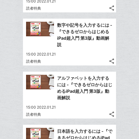
15:00 2022.01.21
share
読者特典
記
Twitter
事
で
Facebook
を
数字や記号を入力するには -
シ
シ
で
LINE
『できるゼロからはじめる
ェ
ェ
シ
で
iPad超入門 第3版』動画解
は
ア
ア
ェ
説
送
す
て
る
ア
る
な
15:00 2022.01.21
share
ブ
読者特典
記
Twitter
ッ
事
で
Facebook
ク
を
アルファベットを入力する
シ
シ
で
LINE
マ
には -『できるゼロからはじ
ェ
ェ
シ
で
ー
めるiPad超入門 第3版』動
は
ア
ア
ェ
画解説
送
ク
す
て
る
ア
る
に
な
15:00 2022.01.21
追
share
ブ
読者特典
記
Twitter
加
ッ
事
で
Facebook
ク
を
日本語を入力するには -『で
シ
シ
で
LINE
マ
きるゼロからはじめるiPad