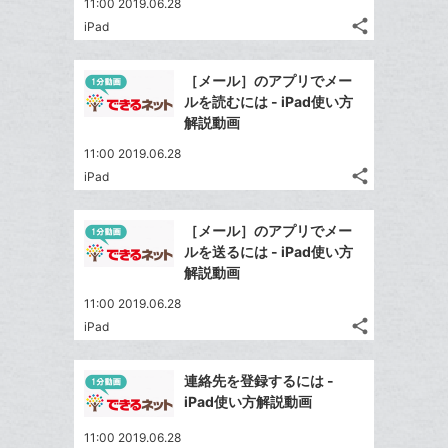
て
11:00 2019.06.28
ー
る
ア
る
な
share
iPad
ク
記
Twitter
ブ
事
に
で
Facebook
ッ
を
［メール］のアプリでメー
追
シ
シ
で
ク
LINE
ルを読むには - iPad使い方
加
ェ
ェ
シ
マ
で
解説動画
は
ア
ア
ェ
ー
送
す
て
11:00 2019.06.28
る
ア
ク
る
な
share
iPad
記
に
Twitter
ブ
事
追
で
Facebook
ッ
を
［メール］のアプリでメー
加
シ
シ
で
ク
LINE
ルを送るには - iPad使い方
ェ
ェ
シ
マ
で
解説動画
は
ア
ア
ェ
ー
送
す
て
11:00 2019.06.28
る
ア
ク
る
な
share
iPad
記
に
Twitter
ブ
事
追
で
Facebook
ッ
を
連絡先を登録するには -
加
シ
シ
で
ク
LINE
iPad使い方解説動画
ェ
ェ
シ
マ
で
は
ア
ア
11:00 2019.06.28
ェ
ー
送
す