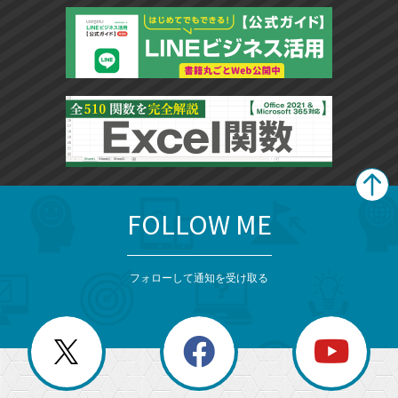
に
追
加
FOLLOW ME
search
format_list_bulleted
検
カ
検
カ
索
テ
メ
ゴ
索
テ
ニ
リ
フォローして通知を受け取る
ゴ
ュ
ー
ー
一
リ
を
覧
閉
を
ー
じ
閉
か
る
じ
る