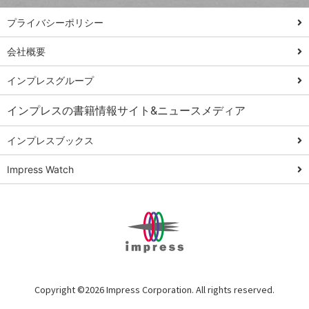
PowerAutomate
ではじめる業務
プライバシーポリシー
の完全自動化
会社概要
AI議事録作成術
Windows 11
インプレスグループ
Q&A
インプレスの書籍情報サイト&ニュースメディア
Teams踏み込み
活用術
インプレスブックス
Excel講師の仕事
Impress Watch
術
エクセル時短
パワポ時短
Windows Tips
神保町ペロリ旅
俺のメルカリ
Copyright ©
2026 Impress Corporation. All rights reserved.