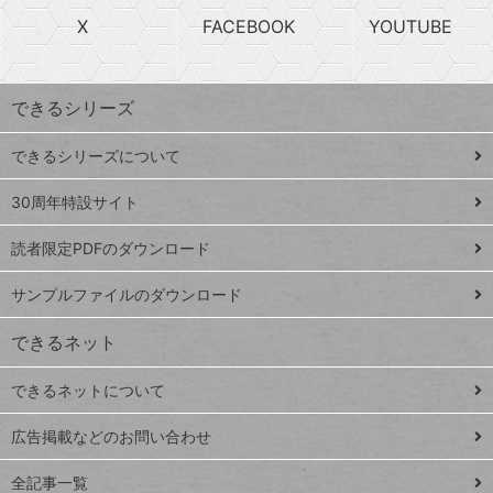
search
ら
急
X
FACEBOOK
YOUTUBE
探
上
検
昇
索
す
ワ
できるシリーズ
ー
ド
できるシリーズについて
Google
ト
スプレ
ッ
30周年特設サイト
ッドシ
プ
読者限定PDFのダウンロード
ート
ペ
iPhone
ー
サンプルファイルのダウンロード
VLOOKUP
ジ
できるネット
連載
できるネットについて
Excel Q&A
close
閉じ
トイアンナ流仕
広告掲載などのお問い合わせ
る
事術
全記事一覧