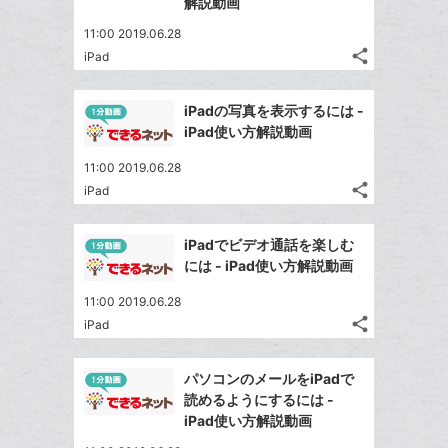
マ
で
解説動画
は
ア
ア
ェ
ー
送
す
て
11:00 2019.06.28
る
ア
ク
る
な
share
iPad
記
に
Twitter
ブ
事
追
で
Facebook
ッ
を
iPadの写真を表示するには -
加
シ
シ
で
ク
LINE
iPad使い方解説動画
ェ
ェ
シ
マ
で
は
ア
ア
11:00 2019.06.28
ェ
ー
送
す
て
share
iPad
る
ア
ク
る
記
な
Twitter
事
に
ブ
で
Facebook
を
iPadでビデオ通話を楽しむ
追
ッ
シ
シ
で
LINE
には - iPad使い方解説動画
加
ェ
ク
ェ
シ
で
は
ア
マ
ア
11:00 2019.06.28
ェ
送
す
て
ー
share
iPad
る
ア
る
記
な
Twitter
ク
事
ブ
で
Facebook
に
を
パソコンのメールをiPadで
ッ
シ
シ
で
追
LINE
読めるようにするには -
ェ
ク
ェ
シ
加
で
iPad使い方解説動画
は
ア
マ
ア
ェ
送
す