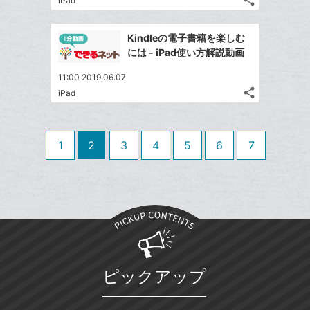
share
iPad
記
に
Twitter
ブ
事
追
で
Facebook
ッ
を
Kindleの電子書籍を楽しむ
加
シ
シ
で
ク
LINE
には - iPad使い方解説動画
ェ
ェ
シ
マ
で
は
ア
ア
11:00 2019.06.07
ェ
ー
送
す
て
share
iPad
る
ア
ク
る
記
な
Twitter
事
に
ブ
で
Facebook
を
追
ッ
シ
シ
で
LINE
1
2
3
4
5
6
7
加
ェ
ク
ェ
シ
で
は
ア
マ
ア
ェ
送
す
て
ー
る
ア
る
な
ク
ブ
に
ッ
追
ク
加
マ
ピックアップ
ー
ク