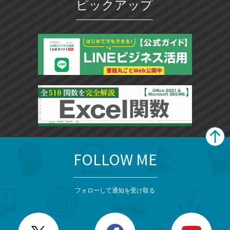
ピックアップ
に
追
加
FOLLOW ME
search
format_list_bulleted
検
カ
検
カ
索
テ
メ
ゴ
索
テ
ニ
リ
フォローして通知を受け取る
ゴ
ュ
ー
ー
一
リ
を
覧
閉
を