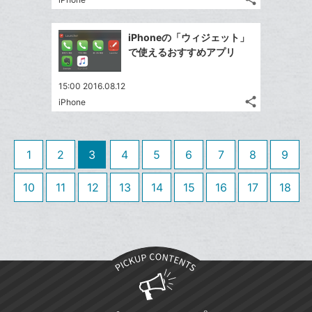
記
に
Twitter
ブ
事
追
で
Facebook
ッ
を
iPhoneの「ウィジェット」
加
シ
シ
で
ク
LINE
で使えるおすすめアプリ
ェ
ェ
シ
マ
で
は
ア
ア
ェ
ー
送
す
て
15:00 2016.08.12
る
ア
ク
る
share
な
iPhone
記
Twitter
に
ブ
事
で
追
Facebook
ッ
を
シ
加
シ
で
LINE
ク
1
2
3
4
5
6
7
8
9
ェ
ェ
シ
で
マ
は
ア
ア
ェ
送
ー
す
10
11
12
13
14
15
16
17
18
て
る
ア
る
ク
な
に
ブ
追
ッ
加
ク
マ
ー
ク