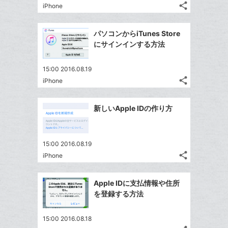
る
ア
ク
る
な
share
iPhone
記
に
Twitter
ブ
事
追
で
Facebook
ッ
を
パソコンからiTunes Store
加
シ
シ
で
ク
LINE
にサインインする方法
ェ
ェ
シ
マ
で
は
ア
ア
ェ
ー
送
す
て
15:00 2016.08.19
る
ア
ク
る
share
な
iPhone
記
Twitter
に
ブ
事
で
追
Facebook
ッ
を
新しいApple IDの作り方
シ
加
シ
で
LINE
ク
ェ
ェ
シ
で
マ
は
ア
ア
ェ
送
ー
す
て
15:00 2016.08.19
る
ア
る
ク
share
な
iPhone
記
Twitter
に
ブ
事
で
Facebook
追
ッ
を
Apple IDに支払情報や住所
シ
シ
で
加
LINE
ク
を登録する方法
ェ
ェ
シ
で
マ
は
ア
ア
ェ
送
ー
す
て
15:00 2016.08.18
る
ア