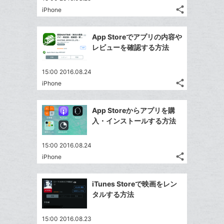
る
ア
る
ク
share
な
iPhone
記
Twitter
に
ブ
事
で
Facebook
追
ッ
を
App Storeでアプリの内容や
シ
シ
で
加
LINE
ク
レビューを確認する方法
ェ
ェ
シ
で
マ
は
ア
ア
ェ
送
ー
す
て
15:00 2016.08.24
る
ア
る
ク
share
な
iPhone
記
Twitter
に
ブ
事
で
Facebook
追
ッ
を
App Storeからアプリを購
シ
シ
で
加
LINE
ク
入・インストールする方法
ェ
ェ
シ
で
マ
は
ア
ア
ェ
送
ー
す
て
15:00 2016.08.24
る
ア
る
ク
share
な
iPhone
記
Twitter
に
ブ
事
で
Facebook
追
ッ
を
iTunes Storeで映画をレン
シ
シ
で
加
LINE
ク
タルする方法
ェ
ェ
シ
で
マ
は
ア
ア
ェ
送
ー
す
て
15:00 2016.08.23