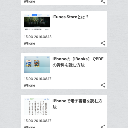
る
ク
share
な
iPhone
記
Twitter
に
ブ
事
で
Facebook
追
ッ
を
iTunes Storeとは？
シ
シ
で
加
LINE
ク
ェ
ェ
シ
で
マ
は
ア
ア
ェ
送
ー
す
て
15:00 2016.08.18
る
ア
る
ク
share
な
iPhone
記
Twitter
に
ブ
事
で
Facebook
追
ッ
を
iPhoneの［iBooks］でPDF
シ
シ
で
加
LINE
ク
の資料を読む方法
ェ
ェ
シ
で
マ
は
ア
ア
ェ
送
ー
す
て
15:00 2016.08.17
る
ア
る
ク
share
な
iPhone
記
Twitter
に
ブ
事
で
Facebook
追
ッ
を
iPhoneで電子書籍を読む方
シ
シ
で
加
LINE
ク
法
ェ
ェ
シ
で
マ
は
ア
ア
ェ
送
ー
す
て
15:00 2016.08.17
る
ア
る
ク
share
な
iPhone