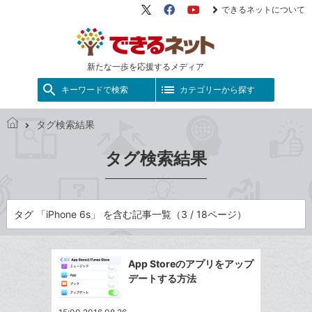
できるネットについて
X（旧
Facebook
YouTube
Twitter）
新たな一歩を応援するメディア
キーワードで検索
カテゴリーから探す
タグ検索結果
で
き
タグ検索結果
る
ネ
ッ
ト
タグ 「iPhone 6s」 を含む記事一覧（3 / 18ページ）
App Storeのアプリをアップ
デートする方法