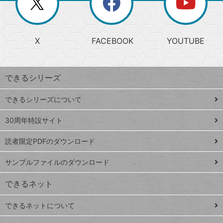
ー
じ
閉
か
る
じ
る
search
ら
急
X
FACEBOOK
YOUTUBE
探
上
検
昇
索
す
ワ
できるシリーズ
ー
ド
できるシリーズについて
Google
ト
スプレ
ッ
30周年特設サイト
ッドシ
プ
読者限定PDFのダウンロード
ート
ペ
iPhone
ー
サンプルファイルのダウンロード
VLOOKUP
ジ
できるネット
連載
できるネットについて
Excel Q&A
close
閉じ