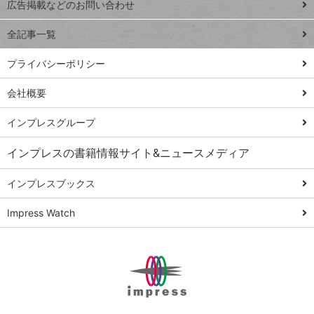
トイアンナ流仕
広告掲載などのお問い合わせ
る
事術
全記事一覧
PowerAutomate
ではじめる業務
プライバシーポリシー
の完全自動化
会社概要
AI議事録作成術
Windows 11
インプレスグループ
Q&A
インプレスの書籍情報サイト&ニュースメディア
Teams踏み込み
活用術
インプレスブックス
Excel講師の仕事
Impress Watch
術
エクセル時短
パワポ時短
Windows Tips
神保町ペロリ旅