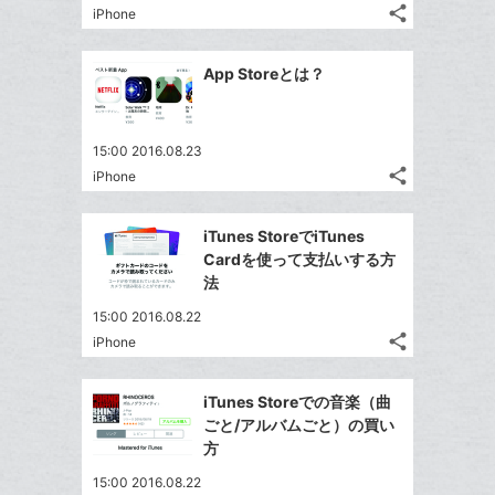
る
ア
る
ク
share
な
iPhone
記
Twitter
に
ブ
事
で
Facebook
追
ッ
を
App Storeとは？
シ
シ
で
加
LINE
ク
ェ
ェ
シ
で
マ
は
ア
ア
ェ
送
ー
す
て
15:00 2016.08.23
る
ア
る
ク
share
な
iPhone
記
Twitter
に
ブ
事
で
Facebook
追
ッ
を
iTunes StoreでiTunes
シ
シ
で
加
LINE
ク
Cardを使って支払いする方
ェ
ェ
シ
で
マ
法
は
ア
ア
ェ
送
ー
す
て
15:00 2016.08.22
る
ア
る
ク
な
share
iPhone
記
Twitter
に
ブ
事
で
追
Facebook
ッ
を
iTunes Storeでの音楽（曲
シ
加
シ
で
ク
LINE
ごと/アルバムごと）の買い
ェ
ェ
シ
マ
で
方
は
ア
ア
ェ
ー
送
す
て
15:00 2016.08.22