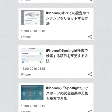
記
Twitter
に
ブ
事
で
Facebook
追
ッ
を
iPhoneのすべての設定やコ
シ
シ
で
加
LINE
ク
ンテンツをリセットする方
ェ
ェ
シ
で
マ
法
は
ア
ア
ェ
送
ー
す
て
15:00 2016.08.16
る
ア
る
ク
な
share
iPhone
記
Twitter
に
ブ
事
で
追
Facebook
ッ
を
iPhoneのSpotlight検索で
シ
加
シ
で
ク
LINE
検索する項目を変更する方
ェ
ェ
シ
マ
で
法
は
ア
ア
ェ
ー
送
す
て
15:00 2016.08.15
る
ア
ク
る
な
share
iPhone
記
に
Twitter
ブ
事
追
で
Facebook
ッ
を
iPhoneの「Spotlight」で
加
シ
シ
で
ク
LINE
スポーツの試合結果や天気
ェ
ェ
シ
マ
で
も検索できる
は
ア
ア
ェ
ー
送
す
て
15:00 2016.08.15
る
ア
ク
る
な
share
iPhone