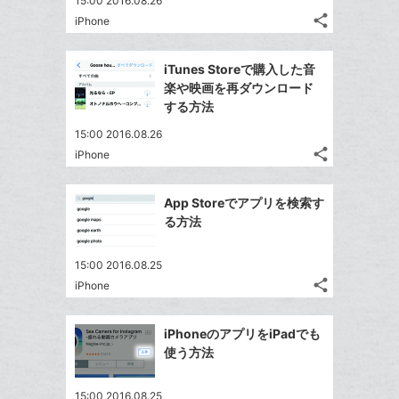
15:00 2016.08.26
share
iPhone
記
Twitter
事
で
Facebook
を
iTunes Storeで購入した音
シ
シ
で
LINE
楽や映画を再ダウンロード
ェ
ェ
シ
で
する方法
は
ア
ア
ェ
送
す
て
15:00 2016.08.26
る
ア
る
な
share
iPhone
記
Twitter
ブ
事
で
Facebook
ッ
を
App Storeでアプリを検索す
シ
シ
で
ク
LINE
る方法
ェ
ェ
シ
マ
で
は
ア
ア
ェ
ー
送
す
て
15:00 2016.08.25
る
ア
ク
る
share
な
iPhone
記
Twitter
に
ブ
事
で
追
Facebook
ッ
を
iPhoneのアプリをiPadでも
シ
加
シ
で
LINE
ク
使う方法
ェ
ェ
シ
で
マ
は
ア
ア
ェ
送
ー
す
て
15:00 2016.08.25