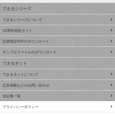
す
ワ
できるシリーズ
ー
ド
できるシリーズについて
Google
ト
スプレ
ッ
30周年特設サイト
ッドシ
プ
読者限定PDFのダウンロード
ート
ペ
iPhone
ー
サンプルファイルのダウンロード
VLOOKUP
ジ
できるネット
連載
できるネットについて
Excel Q&A
close
閉じ
トイアンナ流仕
広告掲載などのお問い合わせ
る
事術
全記事一覧
PowerAutomate
ではじめる業務
プライバシーポリシー
の完全自動化