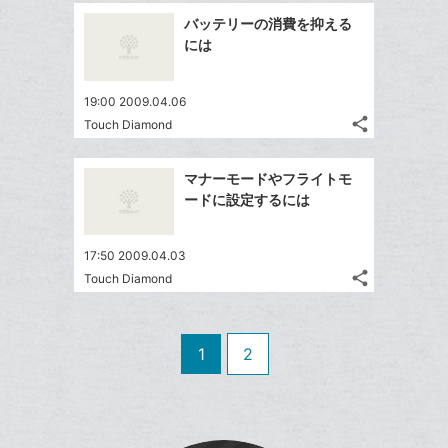
追
事
で
ッ
Facebook
を
加
バッテリーの消費を抑える
シ
ク
シ
で
LINE
には
ェ
ェ
マ
シ
で
は
ア
ア
ー
ェ
送
す
て
19:00 2009.04.06
ク
る
ア
る
な
share
Touch Diamond
に
記
Twitter
ブ
追
事
で
ッ
Facebook
を
加
マナーモードやフライトモ
シ
ク
シ
で
LINE
ードに設定するには
ェ
ェ
マ
シ
で
は
ア
ア
ー
ェ
送
す
て
17:50 2009.04.03
ク
る
ア
る
な
share
Touch Diamond
に
記
Twitter
ブ
追
事
で
ッ
Facebook
を
加
シ
ク
シ
で
LINE
1
2
ェ
ェ
マ
シ
で
は
ア
ア
ー
ェ
送
す
て
ク
る
ア
る
な
に