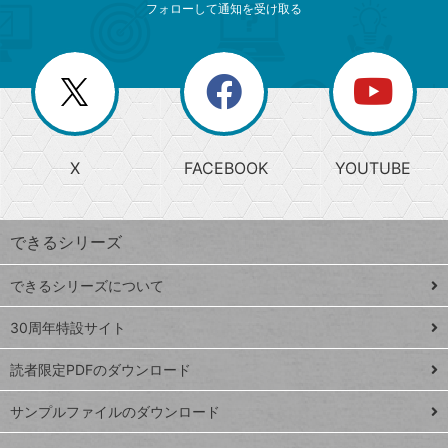
索
テ
ニ
リ
フォローして通知を受け取る
ゴ
ュ
ー
ー
一
リ
を
覧
閉
を
ー
じ
閉
か
る
じ
る
search
ら
急
X
FACEBOOK
YOUTUBE
探
上
検
昇
索
す
ワ
できるシリーズ
ー
ド
できるシリーズについて
Google
ト
スプレ
ッ
30周年特設サイト
ッドシ
プ
読者限定PDFのダウンロード
ート
ペ
iPhone
ー
サンプルファイルのダウンロード
VLOOKUP
ジ