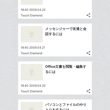
で
は
ア
ア
ー
ェ
送
す
て
18:40 2009.04.22
ク
る
ア
る
な
share
Touch Diamond
に
記
Twitter
ブ
追
事
で
ッ
Facebook
を
加
メッセンジャーで友達と会
シ
ク
シ
で
LINE
話するには
ェ
ェ
マ
シ
で
は
ア
ア
ー
ェ
送
す
て
18:40 2009.04.21
ク
る
ア
る
な
share
Touch Diamond
に
記
Twitter
ブ
追
事
で
ッ
Facebook
を
加
Office文書を閲覧・編集す
シ
ク
シ
で
LINE
るには
ェ
ェ
マ
シ
で
は
ア
ア
ー
ェ
送
す
て
18:40 2009.04.20
ク
る
ア
る
な
share
Touch Diamond
に
記
Twitter
ブ
追
事
で
ッ
Facebook
を
加
パソコンとファイルのやり
シ
ク
シ
で
LINE
とりをするには