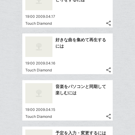
ェ
ェ
マ
シ
で
は
ア
ア
ー
ェ
送
す
て
19:00 2009.04.17
ク
る
ア
る
な
share
Touch Diamond
に
記
Twitter
ブ
追
事
で
ッ
Facebook
を
加
好きな曲を集めて再生する
シ
ク
シ
で
LINE
には
ェ
ェ
マ
シ
で
は
ア
ア
ー
ェ
送
す
て
19:00 2009.04.16
ク
る
ア
る
な
share
Touch Diamond
に
記
Twitter
ブ
追
事
で
ッ
Facebook
を
加
音楽をパソコンと同期して
シ
ク
シ
で
LINE
楽しむには
ェ
ェ
マ
シ
で
は
ア
ア
ー
ェ
送
す
て
19:00 2009.04.15
ク
る
ア
る
な
share
Touch Diamond
に
記
Twitter
ブ
追
事
で
ッ
Facebook
を
加
予定を入力・変更するには