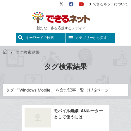
できるネットについて
X（旧
Facebook
YouTube
Twitter）
新たな一歩を応援するメディア
キーワードで検索
カテゴリーから探す
タグ検索結果
で
き
タグ検索結果
る
ネ
ッ
ト
タグ 「Windows Mobile」 を含む記事一覧（1 / 2ページ）
モバイル無線LANルーター
として使うには