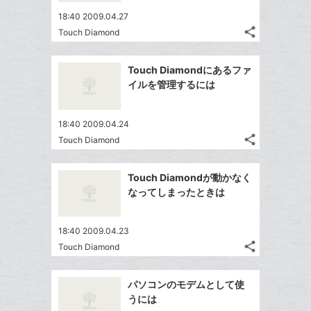
ア
ー
ェ
送
す
て
18:40 2009.04.27
ク
る
ア
る
な
share
Touch Diamond
に
記
Twitter
ブ
追
事
で
ッ
Facebook
を
加
Touch Diamondにあるファ
シ
ク
シ
で
LINE
イルを管理するには
ェ
ェ
マ
シ
で
は
ア
ア
ー
ェ
送
す
て
18:40 2009.04.24
ク
る
ア
る
な
share
Touch Diamond
に
記
Twitter
ブ
追
事
で
ッ
Facebook
を
加
Touch Diamondが動かなく
シ
ク
シ
で
LINE
なってしまったときは
ェ
ェ
マ
シ
で
は
ア
ア
ー
ェ
送
す
て
18:40 2009.04.23
ク
る
ア
る
な
share
Touch Diamond
に
記
Twitter
ブ
追
事
で
ッ
Facebook
を
加
パソコンのモデムとして使
シ
ク
シ
で
LINE
うには
ェ
ェ
マ
シ