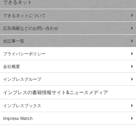
できるネット
連載
できるネットについて
Excel Q&A
close
閉じ
トイアンナ流仕
広告掲載などのお問い合わせ
る
事術
全記事一覧
PowerAutomate
ではじめる業務
プライバシーポリシー
の完全自動化
会社概要
AI議事録作成術
Windows 11
インプレスグループ
Q&A
インプレスの書籍情報サイト&ニュースメディア
Teams踏み込み
活用術
インプレスブックス
Excel講師の仕事
Impress Watch
術
エクセル時短