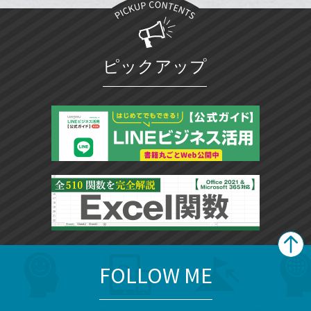
ブ
追
ッ
加
ク
マ
ピックアップ
ー
ク
に
追
加
FOLLOW ME
search
format_list_bulleted
検
カ
検
カ
索
テ
メ
ゴ