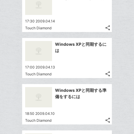
シ
ク
シ
で
LINE
ェ
ェ
マ
シ
で
は
ア
ア
ー
ェ
送
す
て
17:30 2009.04.14
ク
る
ア
る
な
share
Touch Diamond
に
記
Twitter
ブ
追
事
で
ッ
Facebook
を
加
Windows XPと同期するに
シ
ク
シ
で
LINE
は
ェ
ェ
マ
シ
で
は
ア
ア
ー
ェ
送
す
て
17:00 2009.04.13
ク
る
ア
る
な
share
Touch Diamond
に
記
Twitter
ブ
追
事
で
ッ
Facebook
を
加
Windows XPと同期する準
シ
ク
シ
で
LINE
備をするには
ェ
ェ
マ
シ
で
は
ア
ア
ー
ェ
送
す
て
18:50 2009.04.10
ク
る
ア
る
な
share
Touch Diamond
に
記
Twitter
ブ
追
事
で
ッ
Facebook