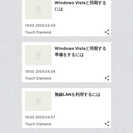
を
加
Windows Vistaと同期する
シ
ク
シ
で
LINE
には
ェ
ェ
マ
シ
で
は
ア
ア
ー
ェ
送
す
て
19:00 2009.04.09
ク
る
ア
る
な
share
Touch Diamond
に
記
Twitter
ブ
追
事
で
ッ
Facebook
を
加
Windows Vistaと同期する
シ
ク
シ
で
LINE
準備をするには
ェ
ェ
マ
シ
で
は
ア
ア
ー
ェ
送
す
て
19:00 2009.04.08
ク
る
ア
る
な
share
Touch Diamond
に
記
Twitter
ブ
追
事
で
ッ
Facebook
を
加
無線LANを利用するには
シ
ク
シ
で
LINE
ェ
ェ
マ
シ
で
は
ア
ア
ー
ェ
送
す
て
19:00 2009.04.07
ク
る
ア
る
な
share
Touch Diamond
に
記
Twitter
ブ