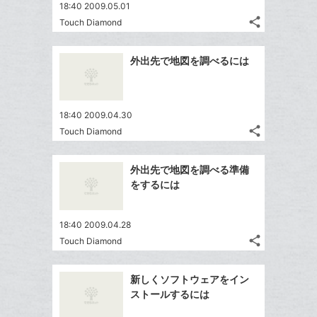
18:40 2009.05.01
share
Touch Diamond
記
Twitter
事
で
Facebook
を
外出先で地図を調べるには
シ
シ
で
LINE
ェ
ェ
シ
で
は
ア
ア
ェ
送
す
て
18:40 2009.04.30
る
ア
る
な
share
Touch Diamond
記
Twitter
ブ
事
で
ッ
Facebook
を
外出先で地図を調べる準備
シ
ク
シ
で
LINE
をするには
ェ
ェ
マ
シ
で
は
ア
ア
ー
ェ
送
す
て
18:40 2009.04.28
ク
る
ア
る
な
share
Touch Diamond
に
記
Twitter
ブ
追
事
で
ッ
Facebook
を
加
新しくソフトウェアをイン
シ
ク
シ
で
LINE
ストールするには
ェ
ェ
マ
シ
で
は
ア