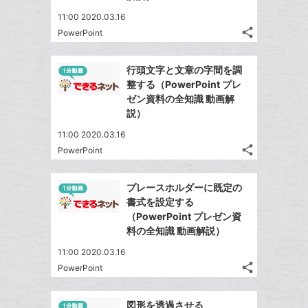
11:00 2020.03.16
share
PowerPoint
記
Twitter
事
で
Facebook
を
行頭文字と文章の字間を調
シ
シ
で
LINE
整する（PowerPoint プレ
ェ
ェ
シ
で
ゼン資料の全知識 動画解
は
ア
ア
ェ
説）
送
す
て
る
ア
る
な
11:00 2020.03.16
share
ブ
PowerPoint
記
Twitter
ッ
事
で
Facebook
ク
を
プレースホルダーに既定の
シ
シ
で
LINE
マ
書式を設定する
ェ
ェ
シ
で
ー
（PowerPoint プレゼン資
は
ア
ア
ェ
料の全知識 動画解説）
送
ク
す
て
る
ア
る
に
な
11:00 2020.03.16
追
share
ブ
PowerPoint
記
Twitter
加
ッ
事
で
Facebook
ク
を
図形を透過させる