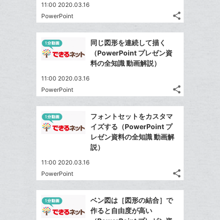
送
ク
す
て
11:00 2020.03.16
る
ア
る
に
な
share
PowerPoint
記
Twitter
追
ブ
事
で
加
Facebook
ッ
を
同じ図形を連続して描く
シ
シ
で
ク
LINE
（PowerPoint プレゼン資
ェ
ェ
シ
マ
で
料の全知識 動画解説）
は
ア
ア
ェ
ー
送
す
て
11:00 2020.03.16
る
ア
ク
る
な
share
PowerPoint
記
に
Twitter
ブ
事
追
で
Facebook
ッ
を
フォントセットをカスタマ
加
シ
シ
で
ク
LINE
イズする（PowerPoint プ
ェ
ェ
シ
マ
で
レゼン資料の全知識 動画解
は
ア
ア
ェ
ー
説）
送
す
て
る
ア
ク
る
な
11:00 2020.03.16
に
share
ブ
PowerPoint
記
Twitter
追
ッ
事
で
加
Facebook
ク
を
ベン図は［図形の結合］で
シ
シ
で
LINE
マ
作ると自由度が高い
ェ
ェ
シ