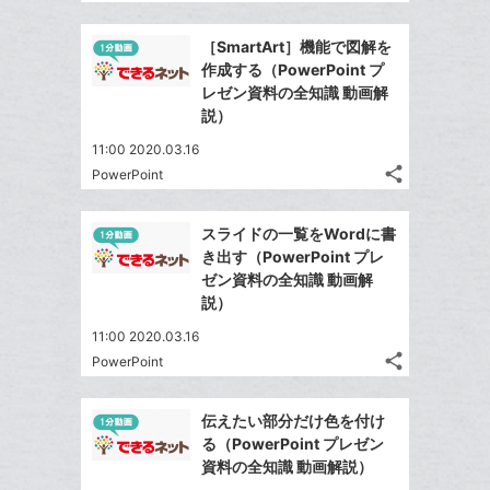
記
Twitter
加
ッ
事
で
Facebook
ク
を
［SmartArt］機能で図解を
シ
シ
で
LINE
マ
作成する（PowerPoint プ
ェ
ェ
シ
で
ー
レゼン資料の全知識 動画解
は
ア
ア
ェ
説）
送
ク
す
て
る
ア
る
に
な
11:00 2020.03.16
追
share
ブ
PowerPoint
記
Twitter
加
ッ
事
で
Facebook
ク
を
スライドの一覧をWordに書
シ
シ
で
LINE
マ
き出す（PowerPoint プレ
ェ
ェ
シ
で
ー
ゼン資料の全知識 動画解
は
ア
ア
ェ
説）
送
ク
す
て
る
ア
る
に
な
11:00 2020.03.16
追
share
ブ
PowerPoint
記
Twitter
加
ッ
事
で
Facebook
ク
を
伝えたい部分だけ色を付け
シ
シ
で
LINE
マ
る（PowerPoint プレゼン
ェ
ェ
シ
で
ー
資料の全知識 動画解説）
は
ア
ア
ェ