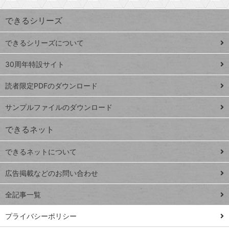
索
す
ワ
できるシリーズ
ー
ド
できるシリーズについて
Google
ト
スプレ
ッ
30周年特設サイト
ッドシ
プ
読者限定PDFのダウンロード
ート
ペ
iPhone
ー
サンプルファイルのダウンロード
VLOOKUP
ジ
できるネット
連載
できるネットについて
Excel Q&A
close
閉じ
トイアンナ流仕
広告掲載などのお問い合わせ
る
事術
全記事一覧
PowerAutomate
ではじめる業務
プライバシーポリシー
の完全自動化