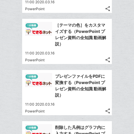
ク
る
な
11:00 2020.03.16
に
share
ブ
PowerPoint
記
Twitter
追
ッ
事
で
加
Facebook
ク
を
［テーマの色］をカスタマ
シ
シ
で
LINE
マ
イズする（PowerPoint プ
ェ
ェ
シ
で
ー
レゼン資料の全知識 動画解
は
ア
ア
ェ
説）
送
ク
す
て
る
ア
る
に
な
11:00 2020.03.16
追
share
ブ
PowerPoint
記
Twitter
加
ッ
事
で
Facebook
ク
を
プレゼンファイルをPDFに
シ
シ
で
LINE
マ
変換する（PowerPoint プ
ェ
ェ
シ
で
ー
レゼン資料の全知識 動画解
は
ア
ア
ェ
説）
送
ク
す
て
る
ア
る
に
な
11:00 2020.03.16
追
share
ブ
PowerPoint
記
Twitter
加
ッ
事
で
Facebook
ク
を
削除した凡例はグラフ内に
シ
シ
で
LINE
マ
入力する（PowerPoint プ