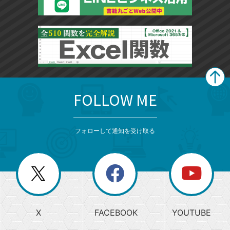
FOLLOW ME
search
format_list_bulleted
検
カ
検
カ
索
テ
メ
ゴ
索
テ
ニ
リ
フォローして通知を受け取る
ゴ
ュ
ー
ー
一
リ
を
覧
閉
を
ー
じ
閉
か
る
じ
る
search
ら
急
X
FACEBOOK
YOUTUBE
探
上
検
昇