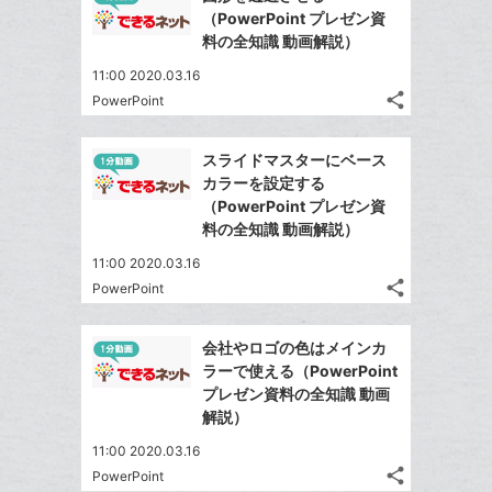
シ
シ
で
LINE
マ
（PowerPoint プレゼン資
ェ
ェ
シ
で
ー
料の全知識 動画解説）
は
ア
ア
ェ
送
ク
す
て
11:00 2020.03.16
る
ア
る
に
な
share
PowerPoint
記
Twitter
追
ブ
事
で
加
Facebook
ッ
を
スライドマスターにベース
シ
シ
で
ク
LINE
カラーを設定する
ェ
ェ
シ
マ
で
（PowerPoint プレゼン資
は
ア
ア
ェ
ー
料の全知識 動画解説）
送
す
て
る
ア
ク
る
な
11:00 2020.03.16
に
share
ブ
PowerPoint
記
Twitter
追
ッ
事
で
加
Facebook
ク
を
会社やロゴの色はメインカ
シ
シ
で
LINE
マ
ラーで使える（PowerPoint
ェ
ェ
シ
で
ー
プレゼン資料の全知識 動画
は
ア
ア
ェ
解説）
送
ク
す
て
る
ア
る
に
な
11:00 2020.03.16
追
share
ブ
PowerPoint
記