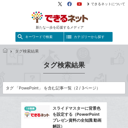
できるネットについて
X（旧
Facebook
YouTube
Twitter）
新たな一歩を応援するメディア
キーワードで検索
カテゴリーから探す
タグ検索結果
で
き
タグ検索結果
る
ネ
ッ
ト
タグ 「PowePoint」 を含む記事一覧（2 / 3ページ）
スライドマスターに背景色
を設定する（PowerPoint
プレゼン資料の全知識 動画
解説）