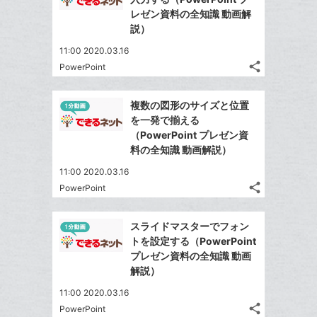
ェ
ェ
シ
で
ー
レゼン資料の全知識 動画解
は
ア
ア
ェ
説）
送
ク
す
て
る
ア
る
に
な
11:00 2020.03.16
追
share
ブ
PowerPoint
記
Twitter
加
ッ
事
で
Facebook
ク
を
複数の図形のサイズと位置
シ
シ
で
LINE
マ
を一発で揃える
ェ
ェ
シ
で
ー
（PowerPoint プレゼン資
は
ア
ア
ェ
料の全知識 動画解説）
送
ク
す
て
る
ア
る
に
な
11:00 2020.03.16
追
share
ブ
PowerPoint
記
Twitter
加
ッ
事
で
Facebook
ク
を
スライドマスターでフォン
シ
シ
で
LINE
マ
トを設定する（PowerPoint
ェ
ェ
シ
で
ー
プレゼン資料の全知識 動画
は
ア
ア
ェ
解説）
送
ク
す
て
る
ア
る
に
な
11:00 2020.03.16
追
share
ブ
PowerPoint