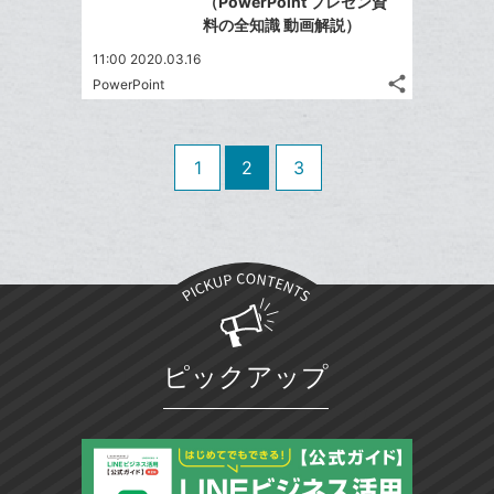
で
ー
（PowerPoint プレゼン資
は
ア
ア
ェ
料の全知識 動画解説）
送
ク
す
て
る
ア
る
に
な
11:00 2020.03.16
追
share
ブ
PowerPoint
記
Twitter
加
ッ
事
で
Facebook
ク
を
シ
シ
で
LINE
マ
1
2
3
ェ
ェ
シ
で
ー
は
ア
ア
ェ
送
ク
す
て
る
ア
る
に
な
追
ブ
加
ッ
ク
マ
ピックアップ
ー
ク
に
追
加