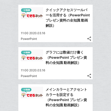
Twitter
加
ッ
事
で
Facebook
ク
を
クイックアクセスツールバ
シ
シ
で
LINE
マ
ーを活用する（PowerPoint
ェ
ェ
シ
で
ー
プレゼン資料の全知識 動画
は
ア
ア
ェ
解説）
送
ク
す
て
る
ア
る
に
な
11:00 2020.03.16
追
share
ブ
PowerPoint
記
Twitter
加
ッ
事
で
Facebook
ク
を
グラフには数値だけ書く
シ
シ
で
LINE
マ
（PowerPoint プレゼン資
ェ
ェ
シ
で
ー
料の全知識 動画解説）
は
ア
ア
ェ
送
ク
す
て
11:00 2020.03.16
る
ア
る
に
な
share
PowerPoint
記
Twitter
追
ブ
事
で
加
Facebook
ッ
を
メインカラーとアクセント
シ
シ
で
ク
LINE
カラーを設定する
ェ
ェ
シ
マ
で
（PowerPoint プレゼン資
は
ア
ア
ェ
ー
料の全知識 動画解説）
送
す
て
る
ア