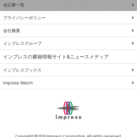
全記事一覧
PowerAutomate
ではじめる業務
プライバシーポリシー
の完全自動化
会社概要
AI議事録作成術
Windows 11
インプレスグループ
Q&A
インプレスの書籍情報サイト&ニュースメディア
Teams踏み込み
活用術
インプレスブックス
Excel講師の仕事
Impress Watch
術
エクセル時短
パワポ時短
Windows Tips
神保町ペロリ旅
俺のメルカリ
Copyright ©
2026 Impress Corporation. All rights reserved.