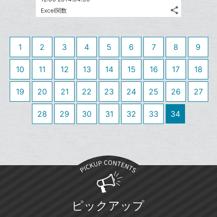
る
ア
る
ク
share
な
Excel関数
記
Twitter
に
ブ
事
で
Facebook
追
ッ
を
シ
シ
で
加
LINE
ク
1
2
3
4
5
6
7
8
9
ェ
ェ
シ
で
マ
は
ア
ア
ェ
送
ー
す
10
11
12
13
14
15
16
17
18
て
る
ア
る
ク
な
19
20
21
22
23
24
25
26
27
に
ブ
追
ッ
28
29
30
31
32
33
34
加
ク
マ
ー
ク
に
追
加
ピックアップ