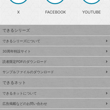
か
る
search
ら
急
X
FACEBOOK
YOUTUBE
探
上
検
昇
索
す
ワ
できるシリーズ
ー
ド
できるシリーズについて
Google
ト
スプレ
ッ
30周年特設サイト
ッドシ
プ
読者限定PDFのダウンロード
ート
ペ
iPhone
ー
サンプルファイルのダウンロード
VLOOKUP
ジ
できるネット
連載
できるネットについて
Excel Q&A
close
閉じ
トイアンナ流仕
広告掲載などのお問い合わせ
る
事術