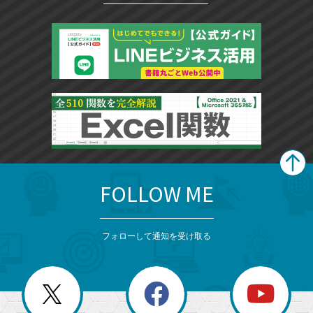
FOLLOW ME
search
format_list_bulleted
検
カ
検
カ
索
テ
メ
ゴ
索
テ
ニ
リ
フォローして通知を受け取る
ゴ
ュ
ー
ー
一
リ
を
覧
閉
を
ー
じ
閉
る
じ