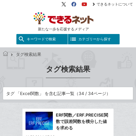
できるネットについて
X（旧
Facebook
YouTube
Twitter）
新たな一歩を応援するメディア
キーワードで検索
カテゴリーから探す
タグ検索結果
で
き
タグ検索結果
る
ネ
ッ
ト
タグ 「Excel関数」 を含む記事一覧（34 / 34ページ）
ERF関数／ERF.PRECISE関
数で誤差関数を積分した値
を求める