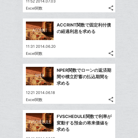
11:52 2014.07.03
share
Excel関数
記
Twitter
事
で
Facebook
を
ACCRINT関数で固定利付債
シ
シ
で
LINE
の経過利息を求める
ェ
ェ
シ
で
は
ア
ア
ェ
送
す
て
11:31 2014.06.20
る
ア
る
share
な
Excel関数
記
Twitter
ブ
事
で
Facebook
ッ
を
NPER関数でローンの返済期
シ
シ
で
LINE
ク
間や積立貯蓄の払込期間を
ェ
ェ
シ
で
マ
求める
は
ア
ア
ェ
送
ー
す
て
12:21 2014.06.18
る
ア
る
ク
な
share
Excel関数
記
Twitter
に
ブ
事
で
追
Facebook
ッ
を
FVSCHEDULE関数で利率が
シ
加
シ
で
ク
LINE
変動する預金の将来価値を
ェ
ェ
シ
マ
で
求める
は
ア
ア
ェ
ー
送
す
て