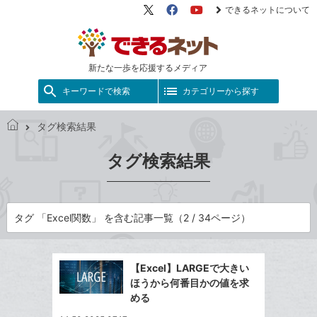
できるネットについて
X（旧
Facebook
YouTube
Twitter）
新たな一歩を応援するメディア
キーワードで検索
カテゴリーから探す
タグ検索結果
で
き
タグ検索結果
る
ネ
ッ
ト
タグ 「Excel関数」 を含む記事一覧（2 / 34ページ）
【Excel】LARGEで大きい
ほうから何番目かの値を求
める