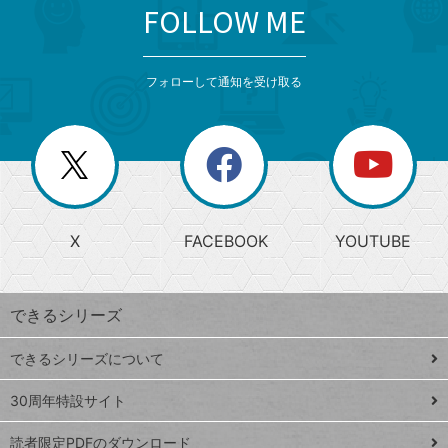
FOLLOW ME
search
format_list_bulleted
検
カ
検
カ
索
テ
メ
ゴ
索
テ
ニ
リ
フォローして通知を受け取る
ゴ
ュ
ー
ー
一
リ
を
覧
閉
を
ー
じ
閉
か
る
じ
る
search
ら
急
X
FACEBOOK
YOUTUBE
探
上
検
昇
索
す
ワ
できるシリーズ
ー
ド
できるシリーズについて
Google
ト
スプレ
ッ
30周年特設サイト
ッドシ
プ
読者限定PDFのダウンロード
ート