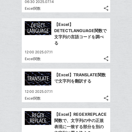
て
06:30 2025.07.14
る
ア
ク
る
な
share
Excel関数
記
に
Twitter
ブ
事
追
で
Facebook
ッ
を
【Excel】
加
シ
シ
で
ク
LINE
DETECTLANGUAGE関数で
ェ
ェ
シ
マ
で
文字列の言語コードを調べ
は
ア
ア
ェ
ー
る
送
す
て
る
ア
ク
る
な
12:00 2025.07.11
に
share
ブ
Excel関数
記
Twitter
追
ッ
事
で
加
Facebook
ク
を
【Excel】TRANSLATE関数
シ
シ
で
LINE
マ
で文字列を翻訳する
ェ
ェ
シ
で
ー
は
ア
ア
12:00 2025.07.11
ェ
送
ク
す
て
share
Excel関数
る
ア
る
に
記
な
Twitter
事
追
ブ
で
Facebook
を
【Excel】REGEXREPLACE
加
ッ
シ
シ
で
LINE
関数で、文字列の中の正規
ェ
ク
ェ
シ
で
表現に一致する部分を別の
は
ア
マ
ア