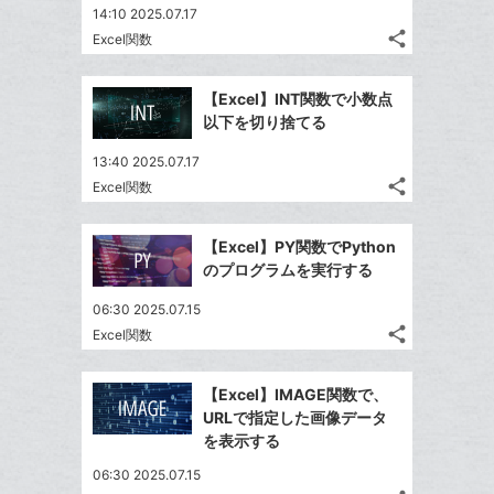
ェ
送
す
て
14:10 2025.07.17
ー
る
ア
る
な
share
Excel関数
ク
記
Twitter
ブ
事
に
で
Facebook
ッ
を
【Excel】INT関数で小数点
追
シ
シ
で
ク
LINE
以下を切り捨てる
加
ェ
ェ
シ
マ
で
は
ア
ア
13:40 2025.07.17
ェ
ー
送
す
て
share
Excel関数
る
ア
ク
る
記
な
Twitter
事
に
ブ
で
Facebook
を
【Excel】PY関数でPython
追
ッ
シ
シ
で
LINE
のプログラムを実行する
加
ェ
ク
ェ
シ
で
は
ア
マ
ア
06:30 2025.07.15
ェ
送
す
て
ー
share
Excel関数
る
ア
る
記
な
Twitter
ク
事
ブ
で
Facebook
に
を
【Excel】IMAGE関数で、
ッ
シ
シ
で
追
LINE
URLで指定した画像データ
ェ
ク
ェ
シ
加
で
を表示する
は
ア
マ
ア
ェ
送
す
て
06:30 2025.07.15
ー
る
ア
る