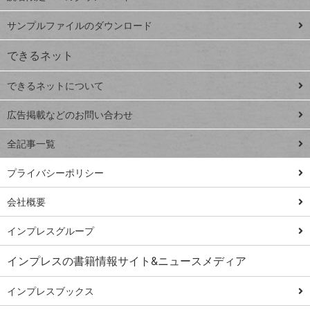
ペ
iPhone
ー
サンプルファイルのダウンロード
VLOOKUP
ジ
できるネット
連載
できるネットについて
Excel Q&A
close
閉じ
トイアンナ流仕
広告掲載などのお問い合わせ
る
事術
全記事一覧
PowerAutomate
ではじめる業務
プライバシーポリシー
の完全自動化
会社概要
AI議事録作成術
Windows 11
インプレスグループ
Q&A
インプレスの書籍情報サイト&ニュースメディア
Teams踏み込み
活用術
インプレスブックス
Excel講師の仕事