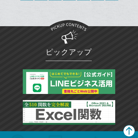
マ
ー
ク
に
追
加
ピックアップ