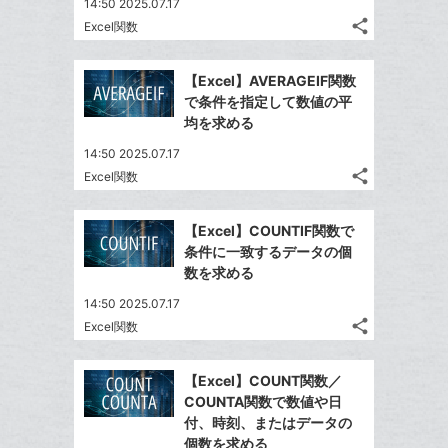
14:50 2025.07.17
share
Excel関数
記
Twitter
事
で
Facebook
を
【Excel】AVERAGEIF関数
シ
シ
で
LINE
で条件を指定して数値の平
ェ
ェ
シ
で
均を求める
は
ア
ア
ェ
送
す
て
14:50 2025.07.17
る
ア
る
な
share
Excel関数
記
Twitter
ブ
事
で
Facebook
ッ
を
【Excel】COUNTIF関数で
シ
シ
で
ク
LINE
条件に一致するデータの個
ェ
ェ
シ
マ
で
数を求める
は
ア
ア
ェ
ー
送
す
て
14:50 2025.07.17
る
ア
ク
る
な
share
Excel関数
記
に
Twitter
ブ
事
追
で
Facebook
ッ
を
【Excel】COUNT関数／
加
シ
シ
で
ク
LINE
COUNTA関数で数値や日
ェ
ェ
シ
マ
で
付、時刻、またはデータの
は
ア
ア
ェ
ー
個数を求める
送
す