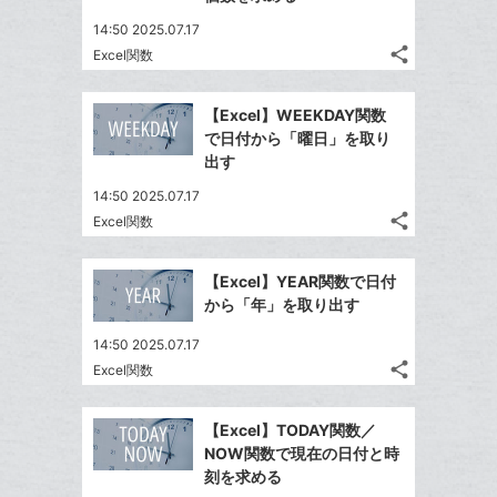
て
る
ア
ク
る
な
14:50 2025.07.17
に
share
ブ
Excel関数
記
Twitter
追
ッ
事
で
加
Facebook
ク
を
【Excel】WEEKDAY関数
シ
シ
で
LINE
マ
で日付から「曜日」を取り
ェ
ェ
シ
で
ー
出す
は
ア
ア
ェ
送
ク
す
て
14:50 2025.07.17
る
ア
る
に
な
share
Excel関数
記
Twitter
追
ブ
事
で
加
Facebook
ッ
を
【Excel】YEAR関数で日付
シ
シ
で
ク
LINE
から「年」を取り出す
ェ
ェ
シ
マ
で
は
ア
ア
14:50 2025.07.17
ェ
ー
送
す
て
share
Excel関数
る
ア
ク
る
記
な
Twitter
事
に
ブ
で
Facebook
を
【Excel】TODAY関数／
追
ッ
シ
シ
で
LINE
NOW関数で現在の日付と時
加
ェ
ク
ェ
シ
で
刻を求める
は
ア
マ
ア