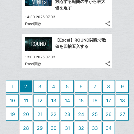
LINE
対応する範囲の中から最大
ェ
ェ
シ
マ
で
値を返す
は
ア
ア
ェ
ー
送
す
て
14:30 2025.07.03
る
ア
ク
る
な
share
Excel関数
記
に
Twitter
ブ
事
追
で
Facebook
ッ
を
【Excel】ROUND関数で数
加
シ
シ
で
ク
LINE
値を四捨五入する
ェ
ェ
シ
マ
で
は
ア
ア
13:00 2025.07.03
ェ
ー
送
す
て
share
Excel関数
る
ア
ク
る
記
な
Twitter
事
に
ブ
で
Facebook
を
追
ッ
シ
シ
で
LINE
1
2
3
4
5
6
7
8
9
加
ェ
ク
ェ
シ
で
は
ア
マ
ア
ェ
送
す
10
11
12
13
14
15
16
17
18
て
ー
る
ア
る
な
ク
19
20
21
22
23
24
25
26
27
ブ
に
ッ
追
28
29
30
31
32
33
34
ク
加