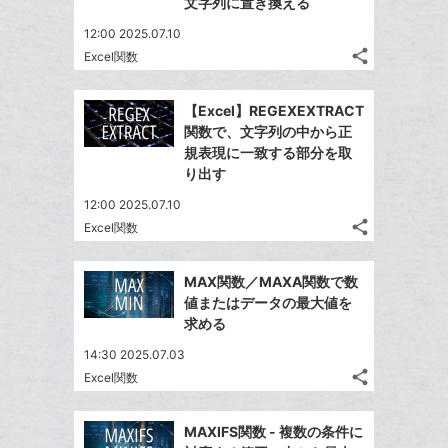
ェ
文字列に置き換える
送
す
て
ー
る
ア
る
な
12:00 2025.07.10
ク
share
ブ
Excel関数
に
記
Twitter
ッ
事
追
で
Facebook
ク
を
【Excel】REGEXEXTRACT
加
シ
シ
で
LINE
マ
関数で、文字列の中から正
ェ
ェ
シ
で
ー
規表現に一致する部分を取
は
ア
ア
ェ
り出す
送
ク
す
て
る
ア
る
に
な
12:00 2025.07.10
追
share
ブ
Excel関数
記
Twitter
加
ッ
事
で
Facebook
ク
を
MAX関数／MAXA関数で数
シ
シ
で
LINE
マ
値またはデータの最大値を
ェ
ェ
シ
で
ー
求める
は
ア
ア
ェ
送
ク
す
て
14:30 2025.07.03
る
ア
る
に
な
share
Excel関数
記
Twitter
追
ブ
事
で
加
Facebook
ッ
を
MAXIFS関数 - 複数の条件に
シ
シ
で
ク