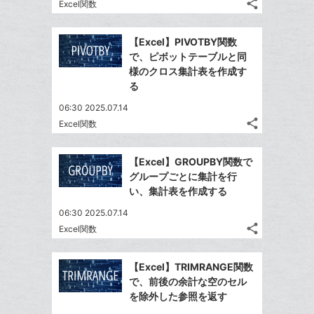
な
share
Excel関数
ク
記
Twitter
ブ
事
に
で
Facebook
ッ
を
【Excel】PIVOTBY関数
追
シ
シ
で
ク
LINE
で、ピボットテーブルと同
加
ェ
ェ
シ
マ
で
様のクロス集計表を作成す
は
ア
ア
ェ
ー
る
送
す
て
る
ア
ク
る
な
06:30 2025.07.14
に
share
ブ
Excel関数
記
Twitter
追
ッ
事
で
加
Facebook
ク
を
【Excel】GROUPBY関数で
シ
シ
で
LINE
マ
グループごとに集計を行
ェ
ェ
シ
で
ー
い、集計表を作成する
は
ア
ア
ェ
送
ク
す
て
06:30 2025.07.14
る
ア
る
に
な
share
Excel関数
記
Twitter
追
ブ
事
で
加
Facebook
ッ
を
【Excel】TRIMRANGE関数
シ
シ
で
ク
LINE
で、前後の余計な空のセル
ェ
ェ
シ
マ
で
を除外した参照を返す
は
ア
ア
ェ
ー
送
す