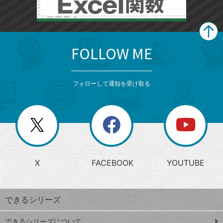
FOLLOW ME
search
format_list_bulleted
検
カ
検
カ
索
テ
メ
ゴ
索
テ
ニ
リ
フォローして通知を受け取る
ゴ
ュ
ー
ー
一
リ
を
覧
閉
を
ー
じ
閉
か
る
じ
る
search
ら
急
X
FACEBOOK
YOUTUBE
探
上
検
昇
索
す
ワ
できるシリーズ
ー
ド
できるシリーズについて