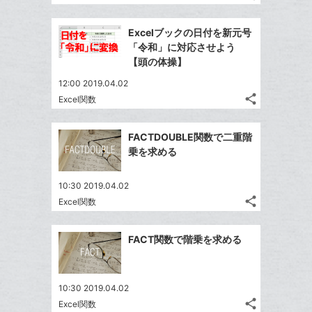
記
Twitter
に
ブ
事
で
Facebook
追
ッ
を
Excelブックの日付を新元号
シ
シ
で
加
LINE
ク
「令和」に対応させよう
ェ
ェ
シ
で
マ
【頭の体操】
は
ア
ア
ェ
送
ー
す
て
12:00 2019.04.02
る
ア
る
ク
な
share
Excel関数
記
Twitter
に
ブ
事
で
追
Facebook
ッ
を
FACTDOUBLE関数で二重階
シ
加
シ
で
ク
LINE
乗を求める
ェ
ェ
シ
マ
で
は
ア
ア
ェ
ー
送
す
て
10:30 2019.04.02
る
ア
ク
る
share
な
Excel関数
記
Twitter
に
ブ
事
で
追
Facebook
ッ
を
FACT関数で階乗を求める
シ
加
シ
で
LINE
ク
ェ
ェ
シ
で
マ
は
ア
ア
ェ
送
ー
す
て
10:30 2019.04.02
る
ア
る
ク
share
な
Excel関数