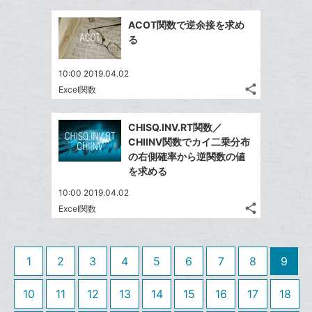
に
ブ
事
で
Facebook
追
ッ
を
ACOT関数で逆余接を求め
シ
シ
で
加
LINE
ク
る
ェ
ェ
シ
で
マ
は
ア
ア
ェ
送
ー
す
て
10:00 2019.04.02
る
ア
る
ク
share
な
Excel関数
記
Twitter
に
ブ
事
で
Facebook
追
ッ
を
CHISQ.INV.RT関数／
シ
シ
で
加
LINE
ク
CHIINV関数でカイ二乗分布
ェ
ェ
シ
で
マ
の右側確率から逆関数の値
は
ア
ア
ェ
を求める
送
ー
す
て
る
ア
る
ク
な
10:00 2019.04.02
に
share
ブ
Excel関数
記
Twitter
追
ッ
事
で
Facebook
加
ク
を
シ
シ
で
LINE
マ
1
2
3
4
5
6
7
8
9
ェ
ェ
シ
で
ー
は
ア
ア
ェ
送
ク
す
10
11
12
13
14
15
16
17
18
て
る
ア
る
に
な