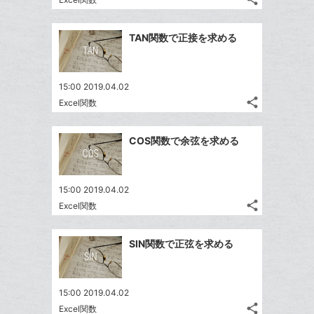
な
記
Twitter
に
ブ
事
で
Facebook
追
ッ
を
TAN関数で正接を求める
シ
シ
で
加
LINE
ク
ェ
ェ
シ
で
マ
は
ア
ア
ェ
送
ー
す
て
15:00 2019.04.02
る
ア
る
ク
share
な
Excel関数
記
Twitter
に
ブ
事
で
Facebook
追
ッ
を
COS関数で余弦を求める
シ
シ
で
加
LINE
ク
ェ
ェ
シ
で
マ
は
ア
ア
ェ
送
ー
す
て
15:00 2019.04.02
る
ア
る
ク
share
な
Excel関数
記
Twitter
に
ブ
事
で
Facebook
追
ッ
を
SIN関数で正弦を求める
シ
シ
で
加
LINE
ク
ェ
ェ
シ
で
マ
は
ア
ア
ェ
送
ー
す
て
15:00 2019.04.02
る
ア
る
ク
share
な
Excel関数