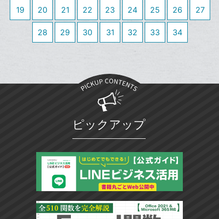
19
20
21
22
23
24
25
26
追
27
ブ
加
ッ
28
29
30
31
32
33
34
ク
マ
ー
ク
に
追
加
ピックアップ