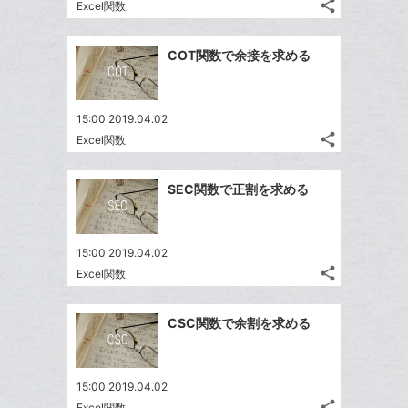
る
に
な
share
Excel関数
記
Twitter
追
ブ
事
で
加
Facebook
ッ
を
COT関数で余接を求める
シ
シ
で
ク
LINE
ェ
ェ
シ
マ
で
は
ア
ア
ェ
ー
送
す
て
15:00 2019.04.02
る
ア
ク
る
share
な
Excel関数
記
Twitter
に
ブ
事
で
追
Facebook
ッ
を
SEC関数で正割を求める
シ
加
シ
で
LINE
ク
ェ
ェ
シ
で
マ
は
ア
ア
ェ
送
ー
す
て
15:00 2019.04.02
る
ア
る
ク
share
な
Excel関数
記
Twitter
に
ブ
事
で
Facebook
追
ッ
を
CSC関数で余割を求める
シ
シ
で
加
LINE
ク
ェ
ェ
シ
で
マ
は
ア
ア
ェ
送
ー
す
て
15:00 2019.04.02
る
ア
る
ク
share
Excel関数