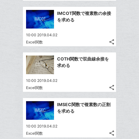
記
Twitter
に
ブ
事
で
Facebook
追
ッ
を
IMCOT関数で複素数の余接
シ
シ
で
加
LINE
ク
を求める
ェ
ェ
シ
で
マ
は
ア
ア
ェ
送
ー
す
て
10:00 2019.04.02
る
ア
る
ク
share
な
Excel関数
記
Twitter
に
ブ
事
で
Facebook
追
ッ
を
COTH関数で双曲線余接を
シ
シ
で
加
LINE
ク
求める
ェ
ェ
シ
で
マ
は
ア
ア
ェ
送
ー
す
て
10:00 2019.04.02
る
ア
る
ク
share
な
Excel関数
記
Twitter
に
ブ
事
で
Facebook
追
ッ
を
IMSEC関数で複素数の正割
シ
シ
で
加
LINE
ク
を求める
ェ
ェ
シ
で
マ
は
ア
ア
ェ
送
ー
す
て
10:00 2019.04.02
る
ア
る
ク
share
な
Excel関数
記
Twitter