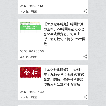
05:50 2019.06.13
share
エクセル時短
記
Twitter
事
で
Facebook
を
【エクセル時短】時間計算
シ
シ
で
LINE
の基本。24時間を超えると
ェ
ェ
シ
で
きの書式設定と、切り上
は
ア
ア
ェ
げ・切り捨てに使う3つの関
送
す
て
る
数
ア
る
な
05:50 2019.06.06
ブ
share
エクセル時短
ッ
記
Twitter
ク
事
で
Facebook
を
マ
【エクセル時短】「令和元
シ
シ
で
LINE
ー
年」丸わかり！ セルの書式
ェ
ェ
シ
で
設定、関数、条件付き書式
ク
は
ア
ア
ェ
で新元号に対応する方法
送
す
に
て
る
ア
る
追
な
05:50 2019.05.30
share
加
ブ
エクセル時短
記
Twitter
ッ
事