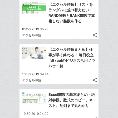
で
Facebook
ク
を
【エクセル時短】リストを
シ
シ
で
LINE
マ
ランダムに並べ替えたい！
ェ
ェ
シ
で
ー
RAND関数とRANK関数で重
は
ア
ア
ェ
複しない整数を作る
送
ク
す
て
る
ア
る
に
な
05:50 2019.05.23
追
share
ブ
エクセル時短
記
Twitter
加
ッ
事
で
Facebook
ク
を
【エクセル時短まとめ】仕
シ
シ
で
LINE
マ
事が早く終わる！ 毎日役立
ェ
ェ
シ
で
ー
つExcelのビジネス活用ノウ
は
ア
ア
ェ
ハウ一覧
送
ク
す
て
る
ア
る
に
な
13:30 2019.04.24
追
share
ブ
エクセル時短
記
Twitter
加
ッ
事
で
Facebook
ク
を
Excel関数の基本まとめ - 絶
シ
シ
で
LINE
マ
対参照、数式のコピー、ネ
ェ
ェ
シ
で
ー
スト、配列まで丸わかり
は
ア
ア
ェ
送
ク
す
て
19:30 2019.04.02
る
ア