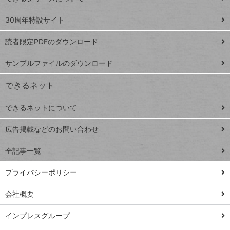
Google
ト
スプレ
ッ
30周年特設サイト
ッドシ
プ
読者限定PDFのダウンロード
ート
ペ
iPhone
ー
サンプルファイルのダウンロード
VLOOKUP
ジ
できるネット
連載
できるネットについて
Excel Q&A
close
閉じ
トイアンナ流仕
広告掲載などのお問い合わせ
る
事術
全記事一覧
PowerAutomate
ではじめる業務
プライバシーポリシー
の完全自動化
会社概要
AI議事録作成術
Windows 11
インプレスグループ
Q&A