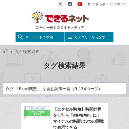
できるネットについて
X（旧
Facebook
YouTube
Twitter）
新たな一歩を応援するメディア
キーワードで検索
カテゴリーから探す
タグ検索結果
で
き
タグ検索結果
る
ネ
ッ
ト
タグ 「Excel関数」 を含む記事一覧（9 / 34ページ）
【エクセル時短】時間計算
をしたら「######」に！
マイナスの時間は3つの関数
で表示できる