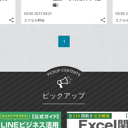
編）
05:50 2017.09.21
05:50 2
share
share
エクセル時短
エクセ
記
記
Twitter
Twitter
事
事
で
で
Facebook
Facebook
を
を
シ
シ
シ
シ
で
で
LINE
LINE
1
ェ
ェ
ェ
ェ
シ
シ
で
で
は
は
ア
ア
ア
ア
ェ
ェ
送
送
す
す
て
て
る
る
ア
ア
る
る
な
な
ブ
ブ
ッ
ッ
ク
ク
マ
マ
ピックアップ
ー
ー
ク
ク
に
に
追
追
加
加