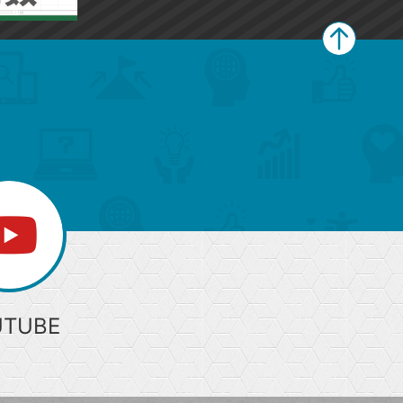
ペ
ー
ジ
上
部
へ
UTUBE