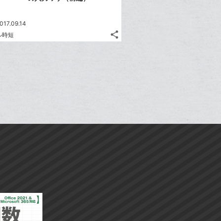
017.09.14
share
ル時短
記
Twitter
事
で
Facebook
を
シ
シ
で
LINE
ェ
ェ
シ
で
は
ア
ア
ェ
送
す
て
る
ア
る
な
ブ
ッ
ク
マ
ー
ク
に
追
加