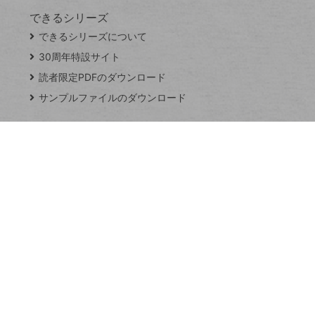
できるシリーズ
close
できるシリーズについて
閉
ト
じ
ッ
30周年特設サイト
る
プ
読者限定PDFのダウンロード
ペ
サンプルファイルのダウンロード
ー
ジ
連載
Excel Q&A
トイアンナ流仕
事術
PowerAutomate
ではじめる業務
の完全自動化