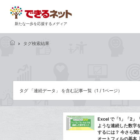
新たな一歩を応援するメディア
タグ検索結果
で
き
る
ネ
ッ
ト
タグ 「連続データ」 を含む記事一覧（1 / 1ページ）
Excel で「1」「2」
ような連続した数字
するには？ 今さら聞
オートフィルの基本