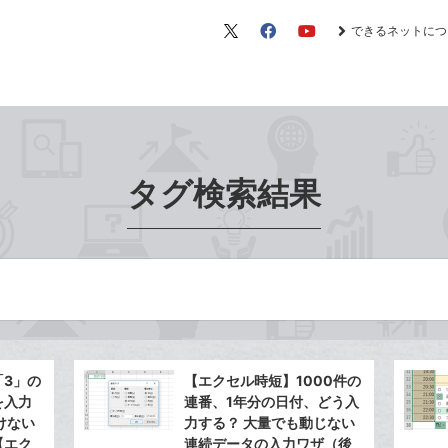
できるネットにつ
X（旧
Facebook
YouTube
Twitter）
タグ検索結果
「3」の
【エクセル時短】1000件の
を入力
連番、1年分の日付、どう入
けない
力する？ 大量でも動じない
【エク
連続データの入力ワザ（後