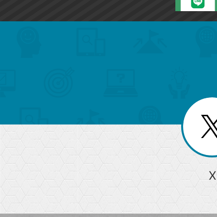
search
format_list_bulleted
検
カ
検
カ
索
テ
メ
ゴ
索
テ
ニ
リ
ュ
ー
ゴ
ー
一
を
覧
リ
閉
を
じ
閉
ー
る
じ
る
か
ら
急上昇ワード
X
探
Googleスプレッドシート
iPhone
VLOOKUP
す