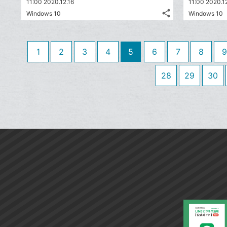
11:00 2020.12.16
11:00 2020.1
ッ
share
Windows 10
Windows 10
ク
記
Twitter
マ
事
で
Facebook
を
ー
シ
シ
で
LINE
1
2
3
4
5
6
7
8
9
ク
ェ
ェ
シ
で
は
に
ア
ア
ェ
送
す
28
29
30
て
追
る
ア
る
な
加
ブ
ッ
ク
マ
ー
ク
に
追
加