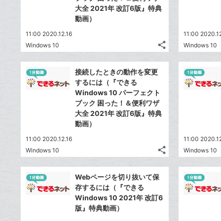
大全 2021年 改訂6版』特典
動画）
11:00 2020.12.16
11:00 2020.1
share
Windows 10
Windows 10
記
Twitter
事
で
Facebook
を
接続したときの動作を変更
シ
シ
で
LINE
するには（『できる
ェ
ェ
シ
で
Windows 10 パーフェクト
は
ア
ア
ェ
ブック 困った！＆便利ワザ
送
す
て
る
大全 2021年 改訂6版』特典
ア
る
な
動画）
ブ
11:00 2020.12.16
11:00 2020.1
ッ
share
Windows 10
Windows 10
ク
記
Twitter
マ
事
で
Facebook
を
ー
Webページを切り抜いて保
シ
シ
で
LINE
存するには（『できる
ク
ェ
ェ
シ
で
Windows 10 2021年 改訂6
は
に
ア
ア
ェ
版』特典動画）
送
す
て
追
る
ア