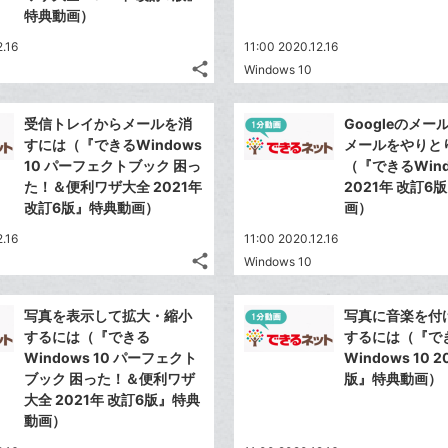
る
な
加
特典動画）
ブ
2.16
11:00 2020.12.16
ッ
share
Windows 10
ク
記
Twitter
マ
事
で
Facebook
を
ー
受信トレイからメールを消
Googleのメ
シ
シ
で
LINE
すには（『できるWindows
メールをやりと
ク
ェ
ェ
シ
で
10 パーフェクトブック 困っ
（『できるWindo
は
に
ア
ア
ェ
た！＆便利ワザ大全 2021年
2021年 改訂6
送
す
て
追
る
改訂6版』特典動画）
ア
画）
る
な
加
2.16
ブ
11:00 2020.12.16
share
Windows 10
ッ
記
Twitter
ク
事
で
Facebook
を
マ
写真を表示して拡大・縮小
写真に音楽を付
シ
シ
で
LINE
ー
するには（『できる
するには（『で
ェ
ェ
シ
で
Windows 10 パーフェクト
Windows 10 
ク
は
ア
ア
ェ
ブック 困った！＆便利ワザ
版』特典動画）
送
す
に
て
る
大全 2021年 改訂6版』特典
ア
る
追
な
動画）
加
ブ