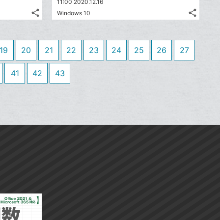
11:00 2020.12.16
ッ
ッ
share
share
Windows 10
ク
ク
記
記
Twitter
Twitte
マ
マ
事
事
で
で
Facebook
Faceb
を
を
ー
ー
シ
シ
シ
シ
で
で
LINE
LINE
19
20
21
22
23
24
25
26
27
ク
ク
ェ
ェ
ェ
ェ
シ
シ
で
で
は
は
に
に
ア
ア
ア
ア
ェ
ェ
送
送
す
す
41
42
43
て
て
追
追
る
る
ア
ア
る
る
な
な
加
加
ブ
ブ
ッ
ッ
ク
ク
マ
マ
ー
ー
ク
ク
に
に
追
追
加
加