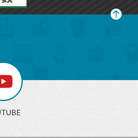
ペ
ー
ジ
上
部
へ
UTUBE