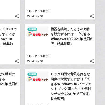
る
る
な
な
加
加
ブ
ブ
11:00 2020.12.16
ッ
ッ
share
share
Windows 10
ク
ク
記
記
Twitter
Twitte
マ
マ
事
事
で
で
Facebook
Faceb
を
を
ー
ー
ールアドレスで
機器を接続したときの動作
シ
シ
シ
シ
で
で
LINE
LINE
りするには
を設定するには（『できる
ク
ク
ェ
ェ
ェ
ェ
シ
シ
で
で
ws 10
Windows 10 2021年 改訂6
は
は
に
に
ア
ア
ア
ア
ェ
ェ
版』特典動
版』特典動画）
送
送
す
す
て
て
追
追
る
る
ア
ア
る
る
な
な
加
加
ブ
11:00 2020.12.16
ブ
share
share
Windows 10
ッ
ッ
記
記
Twitter
Twitte
ク
ク
事
事
で
で
Facebook
Faceb
を
を
マ
マ
けて動画に
ロック画面の背景を好きな
シ
シ
シ
シ
で
で
LINE
LINE
ー
ー
きる
画像に変更するには（『で
ェ
ェ
ェ
ェ
シ
シ
で
で
2021年 改訂6
きるWindows 10 パーフェ
ク
は
ク
は
ア
ア
ア
ア
ェ
ェ
クトブック 困った！＆便利
送
送
す
す
に
て
に
て
る
る
ア
ワザ大全 2021年 改訂6版』
ア
る
る
追
な
追
な
特典動画）
加
ブ
加
ブ