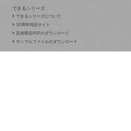
できるシリーズ
close
できるシリーズについて
閉
ト
じ
ッ
30周年特設サイト
る
プ
読者限定PDFのダウンロード
ペ
サンプルファイルのダウンロード
ー
ジ
連載
Excel Q&A
トイアンナ流仕
事術
PowerAutomate
ではじめる業務
の完全自動化