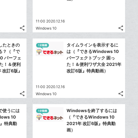
11:00 2020.12.16
share
share
Windows 10
記
記
Twitter
Twitte
事
事
で
で
Facebook
Faceb
を
を
したときの
タイムラインを表示するに
シ
シ
シ
シ
で
で
LINE
LINE
る？（『で
は（『できるWindows 10
ェ
ェ
ェ
ェ
シ
シ
で
で
10 パーフェ
パーフェクトブック 困っ
は
は
ア
ア
ア
ア
ェ
ェ
った！＆便利
た！＆便利ワザ大全 2021年
送
送
す
す
て
て
る
る
年 改訂6版』
ア
改訂6版』特典動画）
ア
る
る
な
な
ブ
ブ
11:00 2020.12.16
ッ
ッ
share
share
Windows 10
ク
ク
記
記
Twitter
Twitte
マ
マ
事
事
で
で
Facebook
Faceb
を
を
ー
ー
で使うには
Windowsを終了するには
シ
シ
シ
シ
で
で
LINE
LINE
ws 10
（『できるWindows 10
ク
ク
ェ
ェ
ェ
ェ
シ
シ
で
で
版』特典動
2021年 改訂6版』特典動
は
は
に
に
ア
ア
ア
ア
ェ
ェ
画）
送
送
す
す
て
て
追
追
る
る
ア
ア