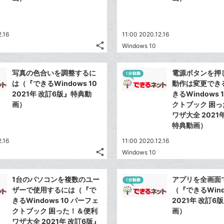
2.16
11:00 2020.12.16
share
Windows 10
記
Twitter
事
で
Facebook
を
写真の色合いを調整するに
電源ボタンを押
シ
シ
で
LINE
は（『できるWindows 10
動作は変更でき
ェ
ェ
シ
で
2021年 改訂6版』特典動
きるWindows 
は
ア
ア
ェ
画）
クトブック 困
送
す
て
る
ア
ワザ大全 2021
る
な
特典動画）
ブ
2.16
11:00 2020.12.16
ッ
share
Windows 10
ク
記
Twitter
マ
事
で
Facebook
を
ー
1台のパソコンを複数のユー
アプリを全画面
シ
シ
で
LINE
ザーで使用するには（『で
（『できるWindo
ク
ェ
ェ
シ
で
きるWindows 10 パーフェ
2021年 改訂6
は
に
ア
ア
ェ
クトブック 困った！＆便利
画）
送
す
て
追
る
ワザ大全 2021年 改訂6版』
ア