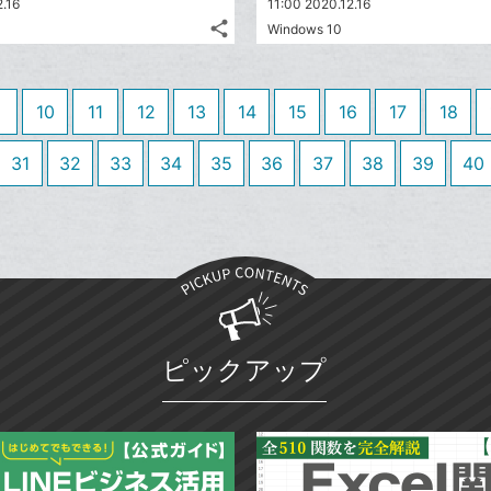
2.16
11:00 2020.12.16
ッ
share
Windows 10
ク
記
Twitter
マ
事
で
Facebook
を
ー
シ
シ
で
LINE
10
11
12
13
14
15
16
17
18
ク
ェ
ェ
シ
で
は
に
ア
ア
ェ
送
す
31
32
33
34
35
36
37
38
39
40
て
追
る
ア
る
な
加
ブ
ッ
ク
マ
ー
ク
ピックアップ
に
追
加