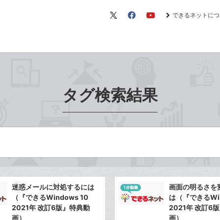
できるネットにつ
X（旧
Facebook
YouTube
Twitter）
タグ検索結果
迷惑メールに対処するには
画面の明るさを
（『できるWindows 10
は（『できるWin
2021年 改訂6版』特典動
2021年 改訂6
画）
画）