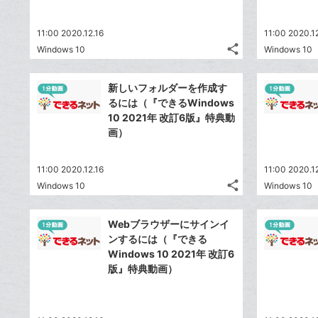
る
な
加
ブ
11:00 2020.12.16
11:00 2020.1
ッ
share
Windows 10
Windows 10
ク
記
Twitter
マ
事
で
Facebook
を
ー
新しいフォルダーを作成す
シ
シ
で
LINE
るには（『できるWindows
ク
ェ
ェ
シ
で
10 2021年 改訂6版』特典動
は
に
ア
ア
ェ
画）
送
す
て
追
る
ア
る
な
加
11:00 2020.12.16
ブ
11:00 2020.1
share
Windows 10
Windows 10
ッ
記
Twitter
ク
事
で
Facebook
を
マ
Webブラウザーにサインイ
シ
シ
で
LINE
ー
ンするには（『できる
ェ
ェ
シ
で
Windows 10 2021年 改訂6
ク
は
ア
ア
ェ
版』特典動画）
送
す
に
て
る
ア
る
追
な
加
ブ