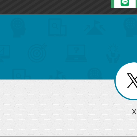
search
format_list_bulleted
検
カ
検
カ
索
テ
メ
ゴ
索
テ
ニ
リ
ュ
ー
ゴ
ー
一
を
覧
リ
閉
を
じ
閉
ー
る
じ
る
か
ら
急上昇ワード
X
探
Googleスプレッドシート
iPhone
VLOOKUP
す