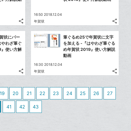
は
は
ア
ア
ア
ア
ェ
ェ
送
送
ク
ク
す
す
て
て
る
る
ア
ア
る
る
に
に
な
な
16:50 2018.12.04
追
追
share
share
ブ
ブ
年賀状
記
記
Twitter
Twitte
加
加
ッ
ッ
事
事
で
で
Facebook
Faceb
ク
ク
を
を
年賀状にパー
筆ぐるめ25で年賀状に文字
シ
シ
シ
シ
で
で
LINE
LINE
マ
マ
はやわざ筆ぐ
を加える -『はやわざ筆ぐる
ェ
ェ
ェ
ェ
シ
シ
で
で
ー
ー
19』使い方解
め年賀状 2019』使い方解説
は
は
ア
ア
ア
ア
ェ
ェ
動画
送
送
ク
ク
す
す
て
て
る
る
ア
ア
る
る
に
に
な
な
16:30 2018.12.04
追
追
share
share
ブ
ブ
年賀状
記
記
Twitter
Twitte
加
加
ッ
ッ
事
事
で
で
Facebook
Faceb
ク
ク
を
を
シ
シ
シ
シ
で
で
LINE
LINE
マ
マ
19
20
21
22
23
24
25
26
27
ェ
ェ
ェ
ェ
シ
シ
で
で
ー
ー
は
は
ア
ア
ア
ア
ェ
ェ
送
送
ク
ク
す
す
41
42
43
て
て
る
る
ア
ア
る
る
に
に
な
な
追
追
ブ
ブ
加
加
ッ
ッ