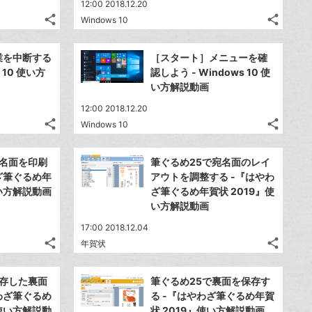
12:00 2018.12.20
share
share
Windows 10
記
記
Twitter
Twitte
事
事
で
で
Facebook
Faceb
を
を
作業を中断する
［スタート］メニューを確
シ
シ
シ
シ
で
で
LINE
LINE
 10 使い方
認しよう - Windows 10 使
ェ
ェ
ェ
ェ
シ
シ
で
で
い方解説動画
は
は
ア
ア
ア
ア
ェ
ェ
送
送
す
す
て
て
12:00 2018.12.20
る
る
ア
ア
る
る
な
な
share
share
Windows 10
記
記
Twitter
Twitte
ブ
ブ
事
事
で
で
Facebook
Faceb
ッ
ッ
を
を
宛名面を印刷
筆ぐるめ25で宛名面のレイ
シ
シ
シ
シ
で
で
ク
ク
LINE
LINE
ざ筆ぐるめ年
アウトを調整する -『はやわ
ェ
ェ
ェ
ェ
シ
シ
マ
マ
で
で
使い方解説動画
ざ筆ぐるめ年賀状 2019』使
は
は
ア
ア
ア
ア
ェ
ェ
ー
ー
い方解説動画
送
送
す
す
て
て
る
る
ア
ア
ク
ク
る
る
な
な
17:00 2018.12.04
に
に
share
share
ブ
ブ
年賀状
記
記
Twitter
Twitte
追
追
ッ
ッ
事
事
で
で
加
加
Facebook
Faceb
ク
ク
を
を
保存した裏面
筆ぐるめ25で裏面を保存す
シ
シ
シ
シ
で
で
LINE
LINE
マ
マ
わざ筆ぐるめ
る -『はやわざ筆ぐるめ年賀
ェ
ェ
ェ
ェ
シ
シ
で
で
ー
ー
』使い方解説動
状 2019』使い方解説動画