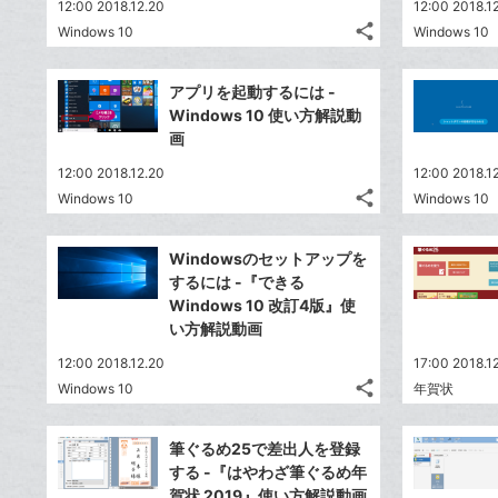
12:00 2018.12.20
12:00 2018.1
share
Windows 10
Windows 10
記
Twitter
事
で
Facebook
を
アプリを起動するには -
シ
シ
で
LINE
Windows 10 使い方解説動
ェ
ェ
シ
で
画
は
ア
ア
ェ
送
す
て
12:00 2018.12.20
12:00 2018.1
る
ア
る
な
share
Windows 10
Windows 10
記
Twitter
ブ
事
で
Facebook
ッ
を
Windowsのセットアップを
シ
シ
で
ク
LINE
するには -『できる
ェ
ェ
シ
マ
で
Windows 10 改訂4版』使
は
ア
ア
ェ
ー
い方解説動画
送
す
て
る
ア
ク
る
な
12:00 2018.12.20
17:00 2018.1
に
share
ブ
Windows 10
年賀状
記
Twitter
追
ッ
事
で
加
Facebook
ク
を
筆ぐるめ25で差出人を登録
シ
シ
で
LINE
マ
する -『はやわざ筆ぐるめ年
ェ
ェ
シ
で
ー
賀状 2019』使い方解説動画