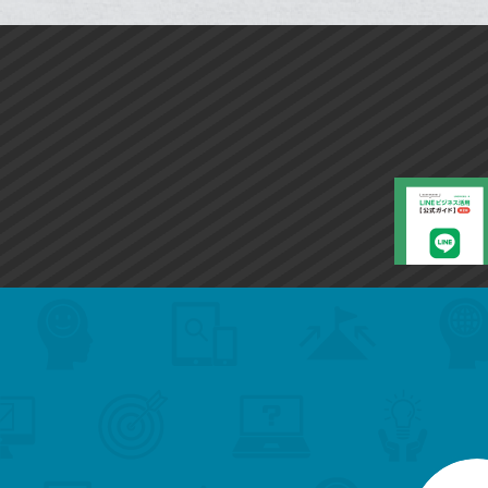
ク
マ
ー
ク
に
追
加
search
format_list_bulleted
検
カ
検
カ
索
テ
メ
ゴ
索
テ
ニ
リ
ュ
ー
ゴ
ー
一
を
覧
リ