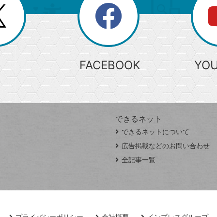
search
検
索
FACEBOOK
YO
できるネット
できるネットについて
広告掲載などのお問い合わせ
全記事一覧
プライバシーポリシー
会社概要
インプレスグループ