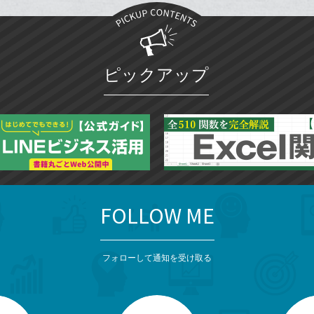
ク
マ
ー
ク
ピックアップ
に
追
加
FOLLOW ME
フォローして通知を受け取る