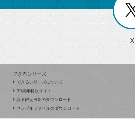
閉
を
じ
閉
ー
る
じ
る
か
ら
急上昇ワード
X
探
Googleスプレッドシート
iPhone
VLOOKUP
す
できるシリーズ
close
できるシリーズについて
閉
ト
じ
ッ
30周年特設サイト
る
プ
読者限定PDFのダウンロード
ペ
サンプルファイルのダウンロード
ー
ジ