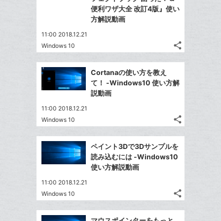
は
ア
ア
ェ
便利ワザ大全 改訂4版』使い
送
ク
す
て
る
方解説動画
ア
る
に
な
追
11:00 2018.12.21
ブ
share
加
Windows 10
ッ
記
Twitter
ク
事
で
Facebook
を
マ
Cortanaの使い方を教え
シ
シ
で
LINE
ー
て！ -Windows10 使い方解
ェ
ェ
シ
で
説動画
ク
は
ア
ア
ェ
送
す
に
て
11:00 2018.12.21
る
ア
る
追
な
share
Windows 10
記
Twitter
加
ブ
事
で
Facebook
ッ
を
ペイント3Dで3Dサンプルを
シ
シ
で
ク
LINE
読み込むには -Windows10
ェ
ェ
シ
マ
で
使い方解説動画
は
ア
ア
ェ
ー
送
す
て
11:00 2018.12.21
る
ア
ク
る
な
share
Windows 10
記
に
Twitter
ブ
事
追
で
Facebook
ッ
を
マウスポインターをもっと