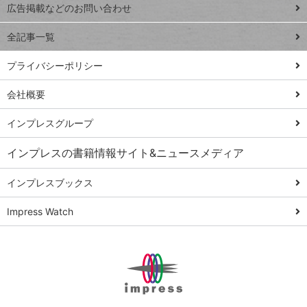
閉じ
トイアンナ流仕
広告掲載などのお問い合わせ
る
事術
全記事一覧
PowerAutomate
ではじめる業務
プライバシーポリシー
の完全自動化
会社概要
AI議事録作成術
Windows 11
インプレスグループ
Q&A
インプレスの書籍情報サイト&ニュースメディア
Teams踏み込み
活用術
インプレスブックス
Excel講師の仕事
Impress Watch
術
エクセル時短
パワポ時短
Windows Tips
神保町ペロリ旅