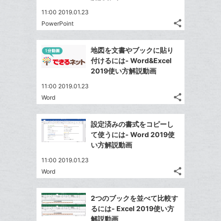
11:00 2019.01.23
share
PowerPoint
記
Twitter
事
で
Facebook
を
地図を文書やブックに貼り
シ
シ
で
LINE
付けるには- Word&Excel
ェ
ェ
シ
で
2019使い方解説動画
は
ア
ア
ェ
送
す
て
11:00 2019.01.23
る
ア
る
な
share
Word
記
Twitter
ブ
事
で
Facebook
ッ
を
設定済みの書式をコピーし
シ
シ
で
ク
LINE
て使うには- Word 2019使
ェ
ェ
シ
マ
で
い方解説動画
は
ア
ア
ェ
ー
送
す
て
11:00 2019.01.23
る
ア
ク
る
な
share
Word
記
に
Twitter
ブ
事
追
で
Facebook
ッ
を
2つのブックを並べて比較す
加
シ
シ
で
ク
LINE
るには- Excel 2019使い方
ェ
ェ
シ
マ
で
解説動画
は