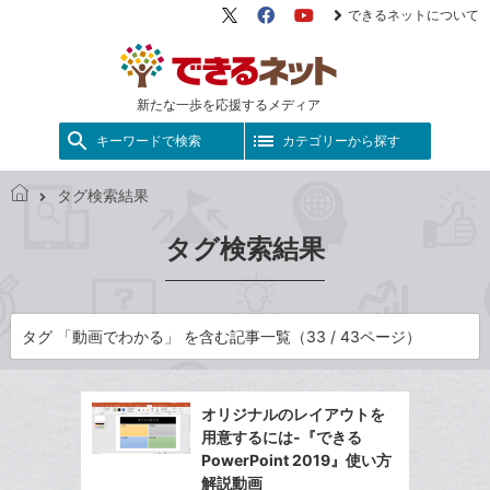
できるネットについて
X（旧
Facebook
YouTube
Twitter）
新たな一歩を応援するメディア
キーワードで検索
カテゴリーから探す
タグ検索結果
で
き
タグ検索結果
る
ネ
ッ
ト
タグ 「動画でわかる」 を含む記事一覧（33 / 43ページ）
オリジナルのレイアウトを
用意するには-『できる
PowerPoint 2019』使い方
解説動画