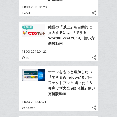
ア
ア
ェ
ー
送
す
て
11:00 2019.01.23
る
ア
ク
る
な
share
Excel
記
に
Twitter
ブ
事
追
で
Facebook
ッ
を
結語の「以上」を自動的に
加
シ
シ
で
ク
LINE
入力するには-『できる
ェ
ェ
シ
マ
で
Word&Excel 2019』使い方
は
ア
ア
ェ
ー
解説動画
送
す
て
る
ア
ク
る
な
11:00 2019.01.23
に
share
ブ
Word
記
Twitter
追
ッ
事
で
加
Facebook
ク
を
テーマをもっと追加したい -
シ
シ
で
LINE
マ
『できるWindows10 パー
ェ
ェ
シ
で
ー
フェクトブック 困った！＆
は
ア
ア
ェ
便利ワザ大全 改訂4版』使い
送
ク
す
て
る
方解説動画
ア
る
に
な
追
11:00 2018.12.21
ブ
share
加
Windows 10
ッ
記
Twitter
ク
事