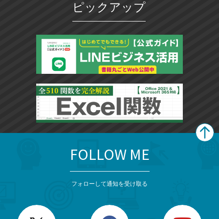
ピックアップ
FOLLOW ME
search
format_list_bulleted
検
カ
検
カ
索
テ
メ
ゴ
索
テ
ニ
リ
フォローして通知を受け取る
ゴ
ュ
ー
ー
一
リ
を
覧