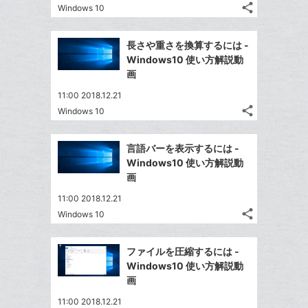
に
share
ブ
Windows 10
記
Twitter
追
ッ
事
で
加
Facebook
ク
を
長さや重さを換算するには -
シ
シ
で
LINE
マ
Windows10 使い方解説動
ェ
ェ
シ
で
ー
画
は
ア
ア
ェ
送
ク
す
て
11:00 2018.12.21
る
ア
る
に
な
share
Windows 10
記
Twitter
追
ブ
事
で
加
Facebook
ッ
を
言語バーを表示するには -
シ
シ
で
ク
LINE
Windows10 使い方解説動
ェ
ェ
シ
マ
で
画
は
ア
ア
ェ
ー
送
す
て
11:00 2018.12.21
る
ア
ク
る
な
share
Windows 10
記
に
Twitter
ブ
事
追
で
Facebook
ッ
を
ファイルを圧縮するには -
加
シ
シ
で
ク
LINE
Windows10 使い方解説動
ェ
ェ
シ
マ
で
画
は
ア
ア
ェ
ー
送
す
て
11:00 2018.12.21