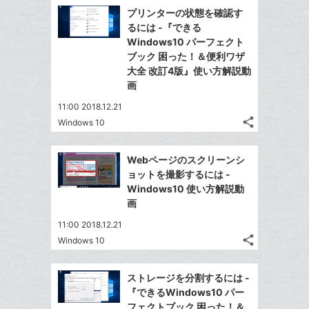
で
Facebook
を
マ
プリンターの状態を確認す
シ
シ
で
LINE
ー
るには -『できる
ェ
ェ
シ
で
Windows10 パーフェクト
ク
は
ア
ア
ェ
ブック 困った！＆便利ワザ
送
す
に
て
る
大全 改訂4版』使い方解説動
ア
る
追
な
画
加
ブ
11:00 2018.12.21
ッ
share
Windows 10
ク
記
Twitter
マ
事
で
Facebook
を
ー
Webページのスクリーンシ
シ
シ
で
LINE
ョットを撮影するには -
ク
ェ
ェ
シ
で
Windows10 使い方解説動
は
に
ア
ア
ェ
画
送
す
て
追
る
ア
る
な
11:00 2018.12.21
加
share
ブ
Windows 10
記
Twitter
ッ
事
で
Facebook
ク
を
ストレージを分割するには -
シ
シ
で
LINE
マ
『できるWindows10 パー
ェ
ェ
シ
で
ー
フェクトブック 困った！＆