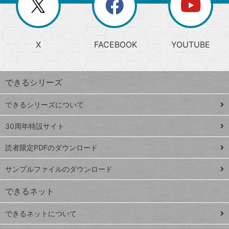
閉
を
ー
じ
閉
か
る
じ
る
search
ら
急
X
FACEBOOK
YOUTUBE
探
上
検
昇
索
す
ワ
できるシリーズ
ー
ド
できるシリーズについて
Google
ト
スプレ
ッ
30周年特設サイト
ッドシ
プ
読者限定PDFのダウンロード
ート
ペ
iPhone
ー
サンプルファイルのダウンロード
VLOOKUP
ジ
できるネット
連載
できるネットについて
Excel Q&A
close