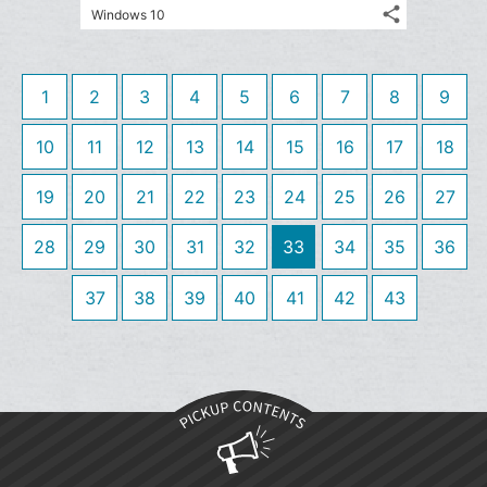
る
ア
ク
る
な
share
Windows 10
記
に
Twitter
ブ
事
追
で
Facebook
ッ
を
加
シ
シ
で
ク
LINE
1
2
3
4
5
6
7
8
9
ェ
ェ
シ
マ
で
は
ア
ア
ェ
ー
送
す
10
11
12
13
14
15
16
17
18
て
る
ア
ク
る
な
に
19
20
21
22
23
24
25
26
27
ブ
追
ッ
28
29
30
31
32
33
34
35
加
36
ク
マ
37
38
39
40
41
42
43
ー
ク
に
追
加