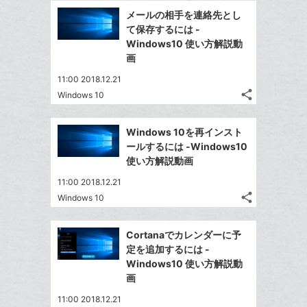
で
加
Facebook
ッ
を
メールの相手を連絡先とし
シ
シ
で
ク
LINE
て保存するには -
ェ
ェ
シ
マ
で
Windows10 使い方解説動
は
ア
ア
ェ
ー
画
送
す
て
る
ア
ク
る
な
11:00 2018.12.21
に
share
ブ
Windows 10
記
Twitter
追
ッ
事
で
加
Facebook
ク
を
Windows 10を再インスト
シ
シ
で
LINE
マ
ールするには -Windows10
ェ
ェ
シ
で
ー
使い方解説動画
は
ア
ア
ェ
送
ク
す
て
11:00 2018.12.21
る
ア
る
に
な
share
Windows 10
記
Twitter
追
ブ
事
で
加
Facebook
ッ
を
Cortanaでカレンダーに予
シ
シ
で
ク
LINE
定を追加するには -
ェ
ェ
シ
マ
で
Windows10 使い方解説動
は
ア
ア
ェ
ー
画
送
す
て
る
ア
ク
る
な
11:00 2018.12.21