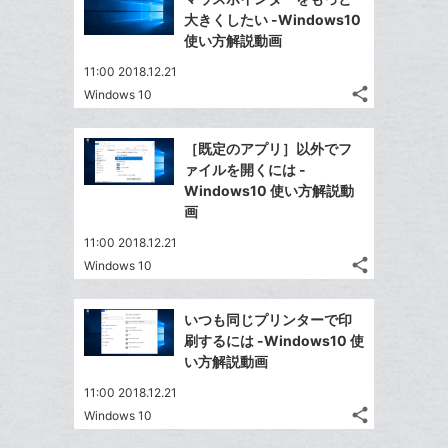
加
シ
シ
で
ク
LINE
大きくしたい -Windows10
ェ
ェ
シ
マ
で
使い方解説動画
は
ア
ア
ェ
ー
送
す
て
11:00 2018.12.21
る
ア
ク
る
な
share
Windows 10
記
に
Twitter
ブ
事
追
で
Facebook
ッ
を
［既定のアプリ］以外でフ
加
シ
シ
で
ク
LINE
ァイルを開くには -
ェ
ェ
シ
マ
で
Windows10 使い方解説動
は
ア
ア
ェ
ー
画
送
す
て
る
ア
ク
る
な
11:00 2018.12.21
に
share
ブ
Windows 10
記
Twitter
追
ッ
事
で
加
Facebook
ク
を
いつも同じプリンターで印
シ
シ
で
LINE
マ
刷するには -Windows10 使
ェ
ェ
シ
で
ー
い方解説動画
は
ア
ア
ェ
送
ク
す
て
11:00 2018.12.21
る
ア
る
に
な
share
Windows 10
記
Twitter
追
ブ
事