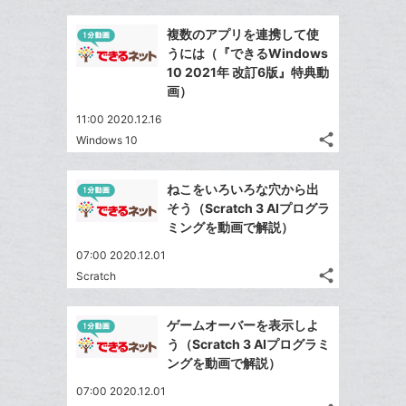
ッ
事
で
Facebook
ク
を
複数のアプリを連携して使
シ
シ
で
LINE
マ
うには（『できるWindows
ェ
ェ
シ
で
ー
10 2021年 改訂6版』特典動
は
ア
ア
ェ
画）
送
ク
す
て
る
ア
る
に
な
11:00 2020.12.16
追
share
ブ
Windows 10
記
Twitter
加
ッ
事
で
Facebook
ク
を
ねこをいろいろな穴から出
シ
シ
で
LINE
マ
そう（Scratch 3 AIプログラ
ェ
ェ
シ
で
ー
ミングを動画で解説）
は
ア
ア
ェ
送
ク
す
て
07:00 2020.12.01
る
ア
る
に
な
share
Scratch
記
Twitter
追
ブ
事
で
加
Facebook
ッ
を
ゲームオーバーを表示しよ
シ
シ
で
ク
LINE
う（Scratch 3 AIプログラミ
ェ
ェ
シ
マ
で
ングを動画で解説）
は
ア
ア
ェ
ー
送
す
て
07:00 2020.12.01
る
ア
ク