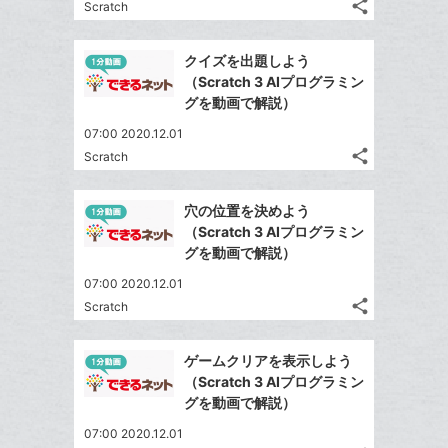
る
な
share
Scratch
記
に
Twitter
ブ
事
追
で
Facebook
ッ
を
クイズを出題しよう
加
シ
シ
で
ク
LINE
（Scratch 3 AIプログラミン
ェ
ェ
シ
マ
で
グを動画で解説）
は
ア
ア
ェ
ー
送
す
て
07:00 2020.12.01
る
ア
ク
る
な
share
Scratch
記
に
Twitter
ブ
事
追
で
Facebook
ッ
を
穴の位置を決めよう
加
シ
シ
で
ク
LINE
（Scratch 3 AIプログラミン
ェ
ェ
シ
マ
で
グを動画で解説）
は
ア
ア
ェ
ー
送
す
て
07:00 2020.12.01
る
ア
ク
る
な
share
Scratch
記
に
Twitter
ブ
事
追
で
Facebook
ッ
を
ゲームクリアを表示しよう
加
シ
シ
で
ク
LINE
（Scratch 3 AIプログラミン
ェ
ェ
シ
マ
で
グを動画で解説）
は
ア
ア
ェ
ー
送
す
て
07:00 2020.12.01
る
ア