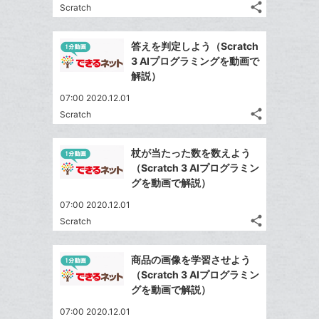
ア
ク
る
な
share
Scratch
記
に
Twitter
ブ
事
追
で
Facebook
ッ
を
答えを判定しよう（Scratch
加
シ
シ
で
ク
LINE
3 AIプログラミングを動画で
ェ
ェ
シ
マ
で
解説）
は
ア
ア
ェ
ー
送
す
て
07:00 2020.12.01
る
ア
ク
る
な
share
Scratch
記
に
Twitter
ブ
事
追
で
Facebook
ッ
を
杖が当たった数を数えよう
加
シ
シ
で
ク
LINE
（Scratch 3 AIプログラミン
ェ
ェ
シ
マ
で
グを動画で解説）
は
ア
ア
ェ
ー
送
す
て
07:00 2020.12.01
る
ア
ク
る
な
share
Scratch
記
に
Twitter
ブ
事
追
で
Facebook
ッ
を
商品の画像を学習させよう
加
シ
シ
で
ク
LINE
（Scratch 3 AIプログラミン
ェ
ェ
シ
マ
で
グを動画で解説）
は
ア
ア
ェ
ー
送
す
て
07:00 2020.12.01