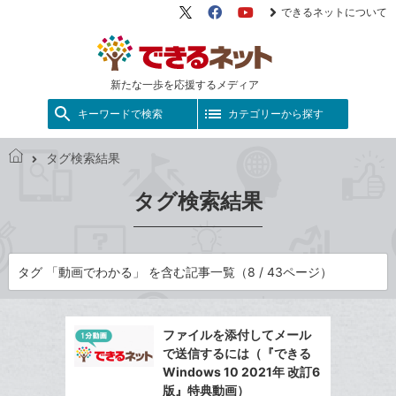
できるネットについて
X（旧
Facebook
YouTube
Twitter）
新たな一歩を応援するメディア
キーワードで検索
カテゴリーから探す
タグ検索結果
で
き
タグ検索結果
る
ネ
ッ
ト
タグ 「動画でわかる」 を含む記事一覧（8 / 43ページ）
ファイルを添付してメール
で送信するには（『できる
Windows 10 2021年 改訂6
版』特典動画）