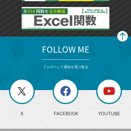
FOLLOW ME
search
format_list_bulleted
検
カ
検
カ
索
テ
メ
ゴ
索
テ
ニ
リ
フォローして通知を受け取る
ゴ
ュ
ー
ー
一
リ
を
覧
閉
を
ー
じ
閉
か
る
じ
る
search
ら
急
X
FACEBOOK
YOUTUBE
探
上
検
昇
索
す
ワ