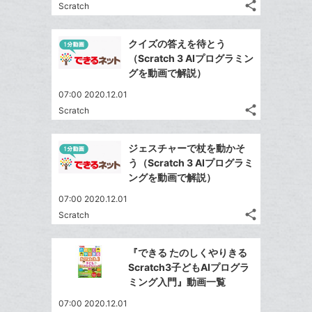
ク
る
な
share
Scratch
記
に
Twitter
ブ
事
追
で
Facebook
ッ
を
クイズの答えを待とう
加
シ
シ
で
ク
LINE
（Scratch 3 AIプログラミン
ェ
ェ
シ
マ
で
グを動画で解説）
は
ア
ア
ェ
ー
送
す
て
07:00 2020.12.01
る
ア
ク
る
な
share
Scratch
記
に
Twitter
ブ
事
追
で
Facebook
ッ
を
ジェスチャーで杖を動かそ
加
シ
シ
で
ク
LINE
う（Scratch 3 AIプログラミ
ェ
ェ
シ
マ
で
ングを動画で解説）
は
ア
ア
ェ
ー
送
す
て
07:00 2020.12.01
る
ア
ク
る
な
share
Scratch
記
に
Twitter
ブ
事
追
で
Facebook
ッ
を
『できる たのしくやりきる
加
シ
シ
で
ク
LINE
Scratch3子どもAIプログラ
ェ
ェ
シ
マ
で
ミング入門』動画一覧
は
ア
ア
ェ
ー
送
す
て
07:00 2020.12.01
る