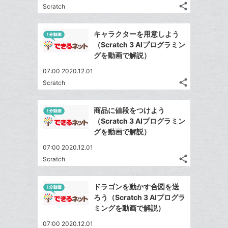
る
ア
ク
る
な
share
Scratch
記
に
Twitter
ブ
事
追
で
Facebook
ッ
を
キャラクターを用意しよう
加
シ
シ
で
ク
LINE
（Scratch 3 AIプログラミン
ェ
ェ
シ
マ
で
グを動画で解説）
は
ア
ア
ェ
ー
送
す
て
07:00 2020.12.01
る
ア
ク
る
な
share
Scratch
記
に
Twitter
ブ
事
追
で
Facebook
ッ
を
商品に値段をつけよう
加
シ
シ
で
ク
LINE
（Scratch 3 AIプログラミン
ェ
ェ
シ
マ
で
グを動画で解説）
は
ア
ア
ェ
ー
送
す
て
07:00 2020.12.01
る
ア
ク
る
な
share
Scratch
記
に
Twitter
ブ
事
追
で
Facebook
ッ
を
ドラゴンを動かす合図を送
加
シ
シ
で
ク
LINE
ろう（Scratch 3 AIプログラ
ェ
ェ
シ
マ
で
ミングを動画で解説）
は
ア
ア
ェ
ー
送
す
て
07:00 2020.12.01