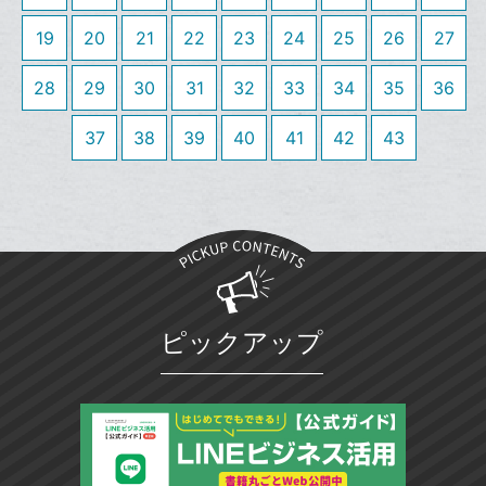
る
ア
ク
る
な
に
19
20
21
22
23
24
25
26
27
ブ
追
ッ
加
28
29
30
31
32
33
34
35
36
ク
マ
37
38
39
40
41
42
43
ー
ク
に
追
加
ピックアップ