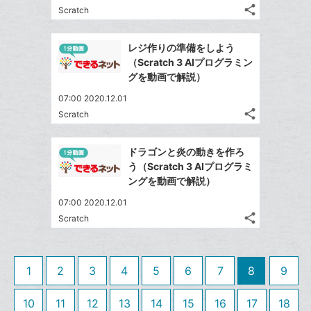
る
ア
ク
る
な
share
Scratch
記
に
Twitter
ブ
事
追
で
Facebook
ッ
を
レジ作りの準備をしよう
加
シ
シ
で
ク
LINE
（Scratch 3 AIプログラミン
ェ
ェ
シ
マ
で
グを動画で解説）
は
ア
ア
ェ
ー
送
す
て
07:00 2020.12.01
る
ア
ク
る
な
share
Scratch
記
に
Twitter
ブ
事
追
で
Facebook
ッ
を
ドラゴンと炎の動きを作ろ
加
シ
シ
で
ク
LINE
う（Scratch 3 AIプログラミ
ェ
ェ
シ
マ
で
ングを動画で解説）
は
ア
ア
ェ
ー
送
す
て
07:00 2020.12.01
る
ア
ク
る
な
share
Scratch
記
に
Twitter
ブ
事
追
で
Facebook
ッ
を
加
シ
シ
で
ク
LINE
1
2
3
4
5
6
7
8
9
ェ
ェ
シ
マ
で
は
ア
ア
ェ
ー
送
す
10
11
12
13
14
15
16
17
18
て