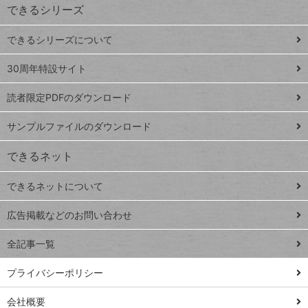
できるシリーズ
ー
ド
できるシリーズについて
Google
ト
スプレ
ッ
30周年特設サイト
ッドシ
プ
読者限定PDFのダウンロード
ート
ペ
iPhone
ー
サンプルファイルのダウンロード
VLOOKUP
ジ
できるネット
連載
できるネットについて
Excel Q&A
close
閉じ
トイアンナ流仕
広告掲載などのお問い合わせ
る
事術
全記事一覧
PowerAutomate
ではじめる業務
プライバシーポリシー
の完全自動化
会社概要