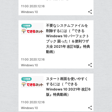
11:00 2020.12.16
share
Windows 10
記
Twitter
事
で
Facebook
を
不要なシステムファイルを
シ
シ
で
LINE
削除するには（『できる
ェ
ェ
シ
で
Windows 10 パーフェクト
は
ア
ア
ェ
ブック 困った！＆便利ワザ
送
す
て
る
大全 2021年 改訂6版』特典
ア
る
な
動画）
ブ
11:00 2020.12.16
ッ
share
Windows 10
ク
記
Twitter
マ
事
で
Facebook
を
ー
スタート画面を使いやすく
シ
シ
で
LINE
するには（『できる
ク
ェ
ェ
シ
で
Windows 10 2021年 改訂6
は
に
ア
ア
ェ
版』特典動画）
送
す
て
追
る
ア
る
な
11:00 2020.12.16
加
share
ブ
Windows 10
記
Twitter