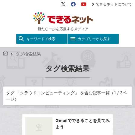
できるネットについて
X（旧
Facebook
YouTube
Twitter）
新たな一歩を応援するメディア
キーワードで検索
カテゴリーから探す
タグ検索結果
で
き
タグ検索結果
る
ネ
ッ
ト
タグ 「クラウドコンピューティング」 を含む記事一覧（1 / 3ペ
ージ）
Gmailでできることを見てみ
よう