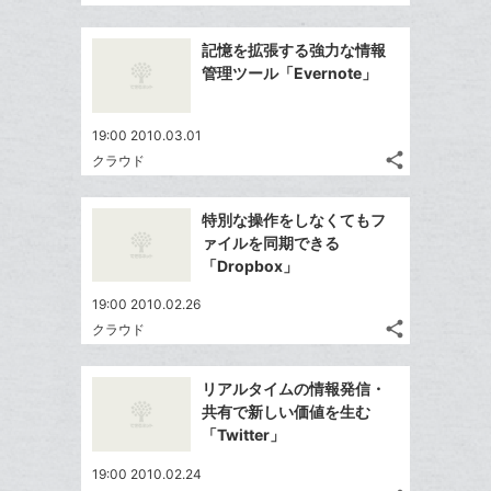
記
Twitter
ブ
追
事
で
ッ
Facebook
を
加
記憶を拡張する強力な情報
シ
ク
シ
で
LINE
管理ツール「Evernote」
ェ
ェ
マ
シ
で
は
ア
ア
ー
ェ
送
す
て
19:00 2010.03.01
ク
る
ア
る
な
share
クラウド
に
記
Twitter
ブ
追
事
で
ッ
Facebook
を
加
特別な操作をしなくてもフ
シ
ク
シ
で
LINE
ァイルを同期できる
ェ
ェ
マ
シ
で
「Dropbox」
は
ア
ア
ー
ェ
送
す
て
19:00 2010.02.26
ク
る
ア
る
な
share
クラウド
に
記
Twitter
ブ
追
事
で
ッ
Facebook
を
加
リアルタイムの情報発信・
シ
ク
シ
で
LINE
共有で新しい価値を生む
ェ
ェ
マ
シ
で
「Twitter」
は
ア
ア
ー
ェ
送
す
て
19:00 2010.02.24
ク
る
ア
る