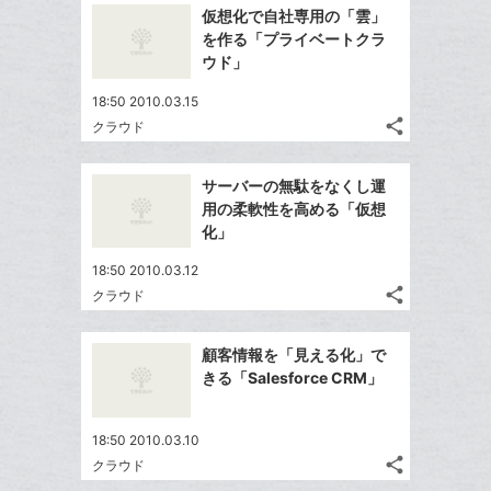
で
ッ
Facebook
を
加
仮想化で自社専用の「雲」
シ
ク
シ
で
LINE
を作る「プライベートクラ
ェ
ェ
マ
シ
で
ウド」
は
ア
ア
ー
ェ
送
す
て
18:50 2010.03.15
ク
る
ア
る
な
share
クラウド
に
記
Twitter
ブ
追
事
で
ッ
Facebook
を
加
サーバーの無駄をなくし運
シ
ク
シ
で
LINE
用の柔軟性を高める「仮想
ェ
ェ
マ
シ
で
化」
は
ア
ア
ー
ェ
送
す
て
18:50 2010.03.12
ク
る
ア
る
な
share
クラウド
に
記
Twitter
ブ
追
事
で
ッ
Facebook
を
加
顧客情報を「見える化」で
シ
ク
シ
で
LINE
きる「Salesforce CRM」
ェ
ェ
マ
シ
で
は
ア
ア
ー
ェ
送
す
て
18:50 2010.03.10
ク
る
ア
る
な
share
クラウド
に
記
Twitter
ブ