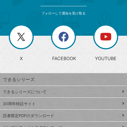
検
カ
索
テ
メ
ゴ
索
テ
ニ
リ
フォローして通知を受け取る
ゴ
ュ
ー
ー
一
リ
を
覧
閉
を
ー
じ
閉
か
る
じ
る
search
ら
急
X
FACEBOOK
YOUTUBE
探
上
検
昇
索
す
ワ
できるシリーズ
ー
ド
できるシリーズについて
Google
ト
スプレ
ッ
30周年特設サイト
ッドシ
プ
読者限定PDFのダウンロード
ート
ペ
iPhone
ー