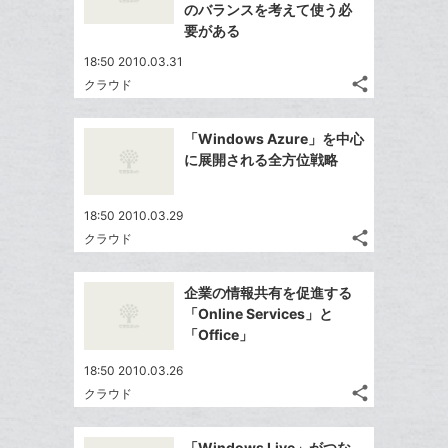
ェ
マ
シ
で
のバランスを考えて使う必
は
ア
ア
ー
ェ
要がある
送
す
て
ク
る
ア
る
な
18:50 2010.03.31
に
share
ブ
クラウド
記
追
Twitter
ッ
事
加
で
Facebook
ク
を
「Windows Azure」を中心
シ
シ
で
LINE
マ
に展開される全方位戦略
ェ
ェ
シ
で
ー
は
ア
ア
ェ
送
ク
す
て
18:50 2010.03.29
る
ア
る
に
な
share
クラウド
記
追
Twitter
ブ
事
加
で
ッ
Facebook
を
企業の情報共有を促進する
シ
ク
シ
で
LINE
「Online Services」と
ェ
ェ
マ
シ
で
「Office」
は
ア
ア
ー
ェ
送
す
て
18:50 2010.03.26
ク
る
ア
る
な
share
クラウド
に
記
Twitter
ブ
追
事
で
ッ
Facebook
を
加
「Windows Live」がつな