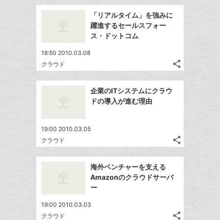
追
事
で
ッ
Facebook
を
加
「リアルタイム」を強みに
シ
ク
シ
で
LINE
躍進するセールスフォー
ェ
ェ
マ
シ
で
ス・ドットコム
は
ア
ア
ー
ェ
送
す
て
18:50 2010.03.08
ク
る
ア
る
な
share
クラウド
に
記
Twitter
ブ
追
事
で
ッ
Facebook
を
加
企業のITシステムにクラウ
シ
ク
シ
で
LINE
ドの導入が進む理由
ェ
ェ
マ
シ
で
は
ア
ア
ー
ェ
送
す
て
19:00 2010.03.05
ク
る
ア
る
な
share
クラウド
に
記
Twitter
ブ
追
事
で
ッ
Facebook
を
加
海外ベンチャーを支える
シ
ク
シ
で
LINE
Amazonのクラウドサーバ
ェ
ェ
マ
シ
で
ー
は
ア
ア
ー
ェ
送
す
て
19:00 2010.03.03
ク
る
ア
る
な
share
クラウド
に