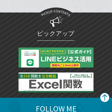
ク
る
ア
る
な
に
ブ
追
ッ
加
ク
マ
ピックアップ
ー
ク
に
追
加
FOLLOW ME
search
format_list_bulleted
検
カ