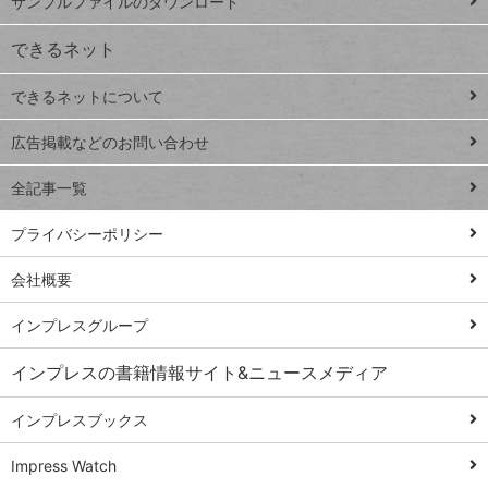
サンプルファイルのダウンロード
VLOOKUP
ジ
できるネット
連載
できるネットについて
Excel Q&A
close
閉じ
トイアンナ流仕
広告掲載などのお問い合わせ
る
事術
全記事一覧
PowerAutomate
ではじめる業務
プライバシーポリシー
の完全自動化
会社概要
AI議事録作成術
Windows 11
インプレスグループ
Q&A
インプレスの書籍情報サイト&ニュースメディア
Teams踏み込み
活用術
インプレスブックス
Excel講師の仕事
Impress Watch
術