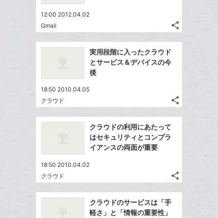
12:00 2012.04.02
share
Gmail
記
Twitter
事
で
Facebook
を
実用段階に入ったクラウド
シ
シ
で
LINE
とサービス＆デバイスの今
ェ
ェ
シ
で
後
は
ア
ア
ェ
送
す
て
18:50 2010.04.05
る
ア
る
な
share
クラウド
記
Twitter
ブ
事
で
ッ
Facebook
を
クラウドの利用にあたって
シ
ク
シ
で
LINE
はセキュリティとコンプラ
ェ
ェ
マ
シ
で
イアンスの両面が重要
は
ア
ア
ー
ェ
送
す
て
18:50 2010.04.02
ク
る
ア
る
な
share
クラウド
に
記
Twitter
ブ
追
事
で
ッ
Facebook
を
加
クラウドのサービスは「手
シ
ク
シ
で
LINE
軽さ」と「情報の重要性」
ェ