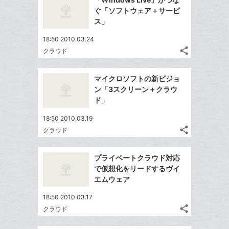
シ
ク
シ
で
LINE
ぐ「ソフトウェア＋サービ
ェ
ェ
マ
シ
で
ス」
は
ア
ア
ー
ェ
送
す
て
18:50 2010.03.24
ク
る
ア
る
な
share
クラウド
に
記
Twitter
ブ
追
事
で
ッ
Facebook
を
加
マイクロソフトの新ビジョ
シ
ク
シ
で
LINE
ン「3スクリーン＋クラウ
ェ
ェ
マ
シ
で
ド」
は
ア
ア
ー
ェ
送
す
て
18:50 2010.03.19
ク
る
ア
る
な
share
クラウド
に
記
Twitter
ブ
追
事
で
ッ
Facebook
を
加
プライベートクラウド対応
シ
ク
シ
で
LINE
で仮想化をリードするヴイ
ェ
ェ
マ
シ
で
エムウェア
は
ア
ア
ー
ェ
送
す
て
18:50 2010.03.17
ク
る
ア
る
な
share
クラウド
に
記
Twitter
ブ
追
事