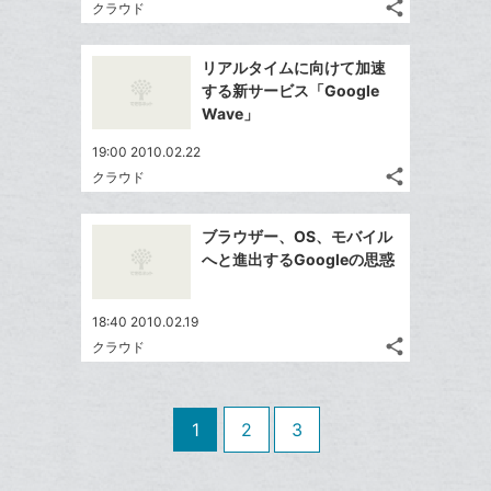
な
share
クラウド
に
記
Twitter
ブ
追
事
で
ッ
Facebook
を
加
リアルタイムに向けて加速
シ
ク
シ
で
LINE
する新サービス「Google
ェ
ェ
マ
シ
で
Wave」
は
ア
ア
ー
ェ
送
す
て
19:00 2010.02.22
ク
る
ア
る
な
share
クラウド
に
記
Twitter
ブ
追
事
で
ッ
Facebook
を
加
ブラウザー、OS、モバイル
シ
ク
シ
で
LINE
へと進出するGoogleの思惑
ェ
ェ
マ
シ
で
は
ア
ア
ー
ェ
送
す
て
18:40 2010.02.19
ク
る
ア
る
な
share
クラウド
に
記
Twitter
ブ
追
事
で
ッ
Facebook
を
加
シ
ク
シ
で
LINE
1
2
3
ェ
ェ
マ
シ
で
は
ア
ア
ー
ェ
送
す
て