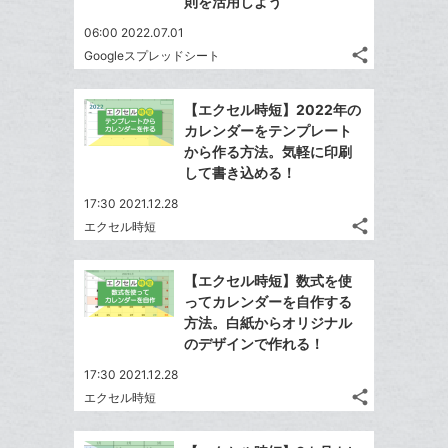
ェ
則を活用しよう
送
ク
す
て
る
ア
る
に
な
06:00 2022.07.01
追
share
ブ
Googleスプレッドシート
記
Twitter
加
ッ
事
で
Facebook
ク
を
【エクセル時短】2022年の
シ
シ
で
LINE
マ
カレンダーをテンプレート
ェ
ェ
シ
で
ー
から作る方法。気軽に印刷
は
ア
ア
ェ
して書き込める！
送
ク
す
て
る
ア
る
に
な
17:30 2021.12.28
追
share
ブ
エクセル時短
記
Twitter
加
ッ
事
で
Facebook
ク
を
【エクセル時短】数式を使
シ
シ
で
LINE
マ
ってカレンダーを自作する
ェ
ェ
シ
で
ー
方法。白紙からオリジナル
は
ア
ア
ェ
のデザインで作れる！
送
ク
す
て
る
ア
る
に
な
17:30 2021.12.28
追
share
ブ
エクセル時短
記
Twitter
加
ッ
事
で
Facebook
ク
を