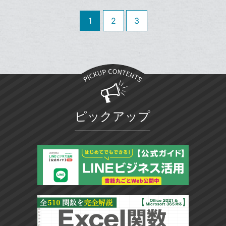
追
で
Facebook
ッ
を
加
シ
シ
で
ク
LINE
1
2
3
ェ
ェ
シ
マ
で
は
ア
ア
ェ
ー
送
す
て
る
ア
ク
る
な
に
ブ
追
ッ
加
ク
マ
ピックアップ
ー
ク
に
追
加