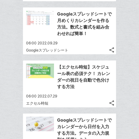
記
Twitter
追
ッ
事
で
加
Facebook
ク
を
Googleスプレッドシートで
シ
シ
で
LINE
マ
月めくりカレンダーを作る
ェ
ェ
シ
で
ー
方法。数式と書式を組み合
は
ア
ア
ェ
わせれば簡単！
送
ク
す
て
る
ア
る
に
な
06:00 2022.09.29
追
share
ブ
Googleスプレッドシート
記
Twitter
加
ッ
事
で
Facebook
ク
を
【エクセル時短】スケジュ
シ
シ
で
LINE
マ
ール表の必須テク！ カレン
ェ
ェ
シ
で
ー
ダーの祝日を自動で色分け
は
ア
ア
ェ
する方法
送
ク
す
て
る
ア
る
に
な
06:00 2022.07.29
追
share
ブ
エクセル時短
記
Twitter
加
ッ
事
で
Facebook
ク
を
Googleスプレッドシートで
シ
シ
で
LINE
マ
カレンダーから日付を入力
ェ
ェ
シ
で
ー
する方法。データの入力規
は
ア
ア