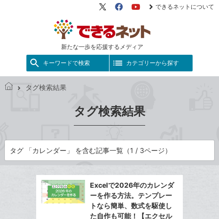
できるネットについて
X（旧
Facebook
YouTube
Twitter）
新たな一歩を応援するメディア
キーワードで検索
カテゴリーから探す
タグ検索結果
で
き
タグ検索結果
る
ネ
ッ
ト
タグ 「カレンダー」 を含む記事一覧（1 / 3ページ）
Excelで2026年のカレンダ
ーを作る方法。テンプレー
トなら簡単、数式を駆使し
た自作も可能！【エクセル