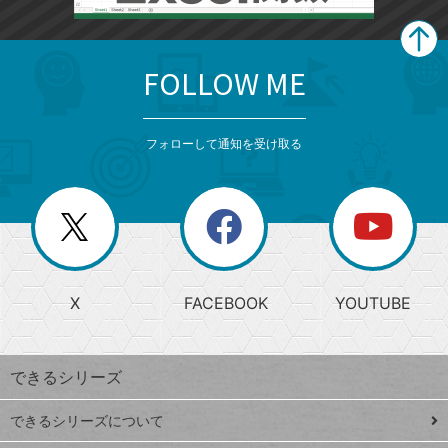
FOLLOW ME
search
format_list_bulleted
検
カ
検
カ
索
テ
メ
ゴ
索
テ
ニ
リ
フォローして通知を受け取る
ゴ
ュ
ー
ー
一
リ
を
覧
閉
を
ー
じ
閉
か
る
じ
る
search
ら
急
X
FACEBOOK
YOUTUBE
探
上
検
昇
索
す
ワ
できるシリーズ
ー
ド
できるシリーズについて
Google
ト