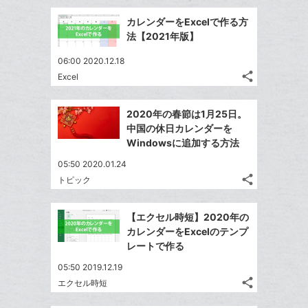
事
追
ブ
で
Facebook
を
カレンダーをExcelで作る方
加
ッ
シ
シ
で
LINE
法【2021年版】
ェ
ク
ェ
シ
で
は
ア
マ
ア
06:00 2020.12.18
ェ
送
す
て
ー
share
Excel
る
ア
る
記
な
Twitter
ク
事
ブ
で
Facebook
に
を
2020年の春節は1月25日。
ッ
シ
シ
で
追
LINE
中国の休日カレンダーを
ェ
ク
ェ
シ
加
で
Windowsに追加する方法
は
ア
マ
ア
ェ
送
す
て
05:50 2020.01.24
ー
る
ア
る
な
share
トピック
ク
記
Twitter
ブ
事
に
で
Facebook
ッ
を
【エクセル時短】2020年の
追
シ
シ
で
ク
LINE
カレンダーをExcelのテンプ
加
ェ
ェ
シ
マ
で
レートで作る
は
ア
ア
ェ
ー
送
す
て
05:50 2019.12.19
る
ア
ク
る
な
share
エクセル時短
記
に
Twitter
ブ
事