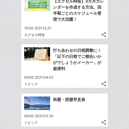
【エクセル時短】3カ月カレ
シ
シ
で
LINE
マ
ンダーを作成する方法。四
ェ
ェ
シ
で
ー
半期ごとのスケジュール管
は
ア
ア
ェ
理で大活躍！
送
ク
す
て
る
ア
る
に
な
15:00 2021.12.27
追
share
ブ
エクセル時短
記
Twitter
加
ッ
事
で
Facebook
ク
を
打ち合わせの日程調整に！
シ
シ
で
LINE
マ
「以下の日程でご都合いか
ェ
ェ
シ
で
ー
がでしょうかメーカー」が
は
ア
ア
ェ
超便利
送
ク
す
て
る
ア
る
に
な
06:00 2021.04.02
追
share
ブ
トピック
記
Twitter
加
ッ
事
で
Facebook
ク
を
和暦・西暦早見表
シ
シ
で
LINE
マ
ェ
ェ
シ
で
ー
は
ア
ア
06:00 2021.03.30
ェ
送
ク
す
て
share
トピック
る
ア
る
に
記
な
Twitter