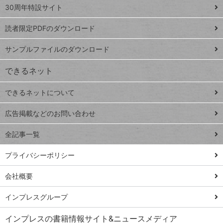
スプレ
ッ
30周年特設サイト
ッドシ
プ
読者限定PDFのダウンロード
ート
ペ
iPhone
ー
サンプルファイルのダウンロード
VLOOKUP
ジ
できるネット
連載
できるネットについて
Excel Q&A
close
閉じ
トイアンナ流仕
広告掲載などのお問い合わせ
る
事術
全記事一覧
PowerAutomate
ではじめる業務
プライバシーポリシー
の完全自動化
会社概要
AI議事録作成術
Windows 11
インプレスグループ
Q&A
インプレスの書籍情報サイト&ニュースメディア