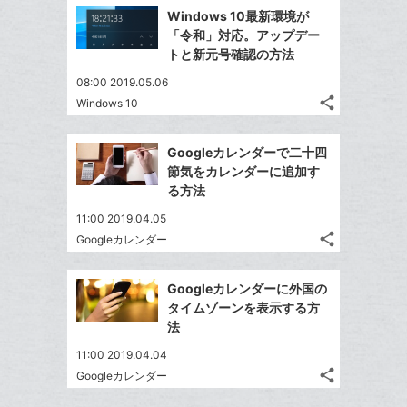
追
で
Facebook
ッ
を
Windows 10最新環境が
加
シ
シ
で
ク
LINE
「令和」対応。アップデー
ェ
ェ
シ
マ
で
トと新元号確認の方法
は
ア
ア
ェ
ー
送
す
て
08:00 2019.05.06
る
ア
ク
る
な
share
Windows 10
記
に
Twitter
ブ
事
追
で
Facebook
ッ
を
Googleカレンダーで二十四
加
シ
シ
で
ク
LINE
節気をカレンダーに追加す
ェ
ェ
シ
マ
で
る方法
は
ア
ア
ェ
ー
送
す
て
11:00 2019.04.05
る
ア
ク
る
な
share
Googleカレンダー
記
に
Twitter
ブ
事
追
で
Facebook
ッ
を
Googleカレンダーに外国の
加
シ
シ
で
ク
LINE
タイムゾーンを表示する方
ェ
ェ
シ
マ
で
法
は
ア
ア
ェ
ー
送
す
て
11:00 2019.04.04
る
ア
ク
る
な
share
Googleカレンダー
記
に
Twitter
ブ
事