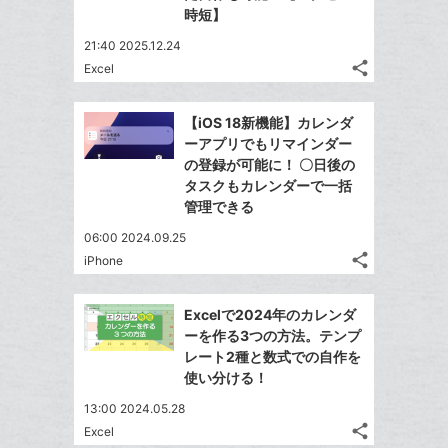
時短】
21:40 2025.12.24
share
Excel
記
Twitter
事
で
Facebook
を
【iOS 18新機能】カレンダ
シ
シ
で
LINE
ーアプリでもリマインダー
ェ
ェ
シ
で
の登録が可能に！ 〇日後の
は
ア
ア
ェ
タスクもカレンダーで一括
送
す
て
る
管理できる
ア
る
な
06:00 2024.09.25
ブ
share
iPhone
ッ
記
Twitter
ク
事
で
Facebook
を
マ
Excelで2024年のカレンダ
シ
シ
で
LINE
ー
ーを作る3つの方法。テンプ
ェ
ェ
シ
で
レート2種と数式での自作を
ク
は
ア
ア
ェ
使い分ける！
送
す
に
て
る
ア
る
追
な
13:00 2024.05.28
share
加
ブ
Excel
記
Twitter