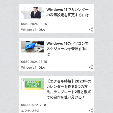
ッ
事
で
Facebook
ク
を
Windows 11でカレンダー
シ
シ
で
LINE
マ
の表示設定を変更するには
ェ
ェ
シ
で
ー
は
ア
ア
05:50 2024.03.25
ェ
送
ク
す
て
share
Windows 11 Q&A
る
ア
る
に
記
な
Twitter
事
追
ブ
で
Facebook
を
Windows 11のパソコンで
加
ッ
シ
シ
で
LINE
スケジュールを管理するに
ェ
ク
ェ
シ
で
は
は
ア
マ
ア
ェ
送
す
て
05:50 2024.03.25
ー
る
ア
る
な
share
Windows 11 Q&A
ク
記
Twitter
ブ
事
に
で
Facebook
ッ
を
【エクセル時短】2023年の
追
シ
シ
で
ク
LINE
カレンダーを作る3つの方
加
ェ
ェ
シ
マ
で
法。テンプレート2種と数式
は
ア
ア
ェ
ー
での自作を使い分ける！
送
す
て
る
ア
ク
る
な
06:00 2022.12.28
に
share
ブ
エクセル時短