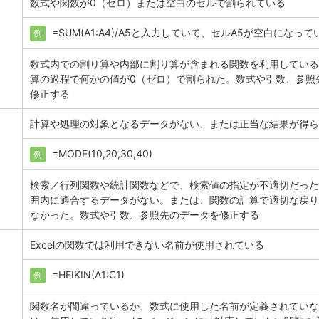
数式や関数が0（ゼロ）または空白のセルで割られている
=SUM(A1:A4)/A5と入力していて、セルA5が空白になっ
例
数式内での割り算や内部に割り算が含まれる関数を利用している
算の過程で何かの値が0（ゼロ）で割られた。数式や引数、参照
修正する
計算や処理の対象となるデータがない、または正当な結果が得ら
=MODE(10,20,30,40)
例
検索／行列関数や統計関数などで、検索値の指定が不適切だった
囲内に適合するデータがない。または、関数の計算で適切な戻り
なかった。数式や引数、参照先のデータを修正する
Excelの関数では利用できない名前が使用されている
=HEIKIN(A1:C1)
例
関数名が間違っているか、数式に使用した名前が定義されていな