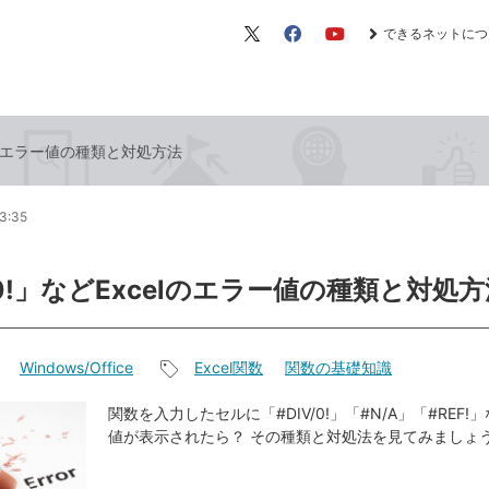
できるネットにつ
X（旧
Facebook
YouTube
Twitter）
celのエラー値の種類と対処方法
3:35
/0!」などExcelのエラー値の種類と対処
Windows/Office
Excel関数
関数の基礎知識
記
事
関数を入力したセルに「#DIV/0!」「#N/A」「#REF
値が表示されたら？ その種類と対処法を見てみましょ
タ
グ