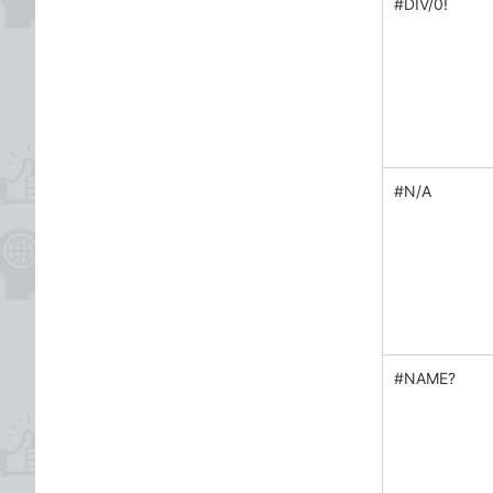
#DIV/0!
#N/A
#NAME?