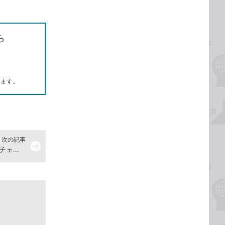
ら
します。
次の記事
arrow_forward
Excelで表示されるエラーの詳細をチェックするには