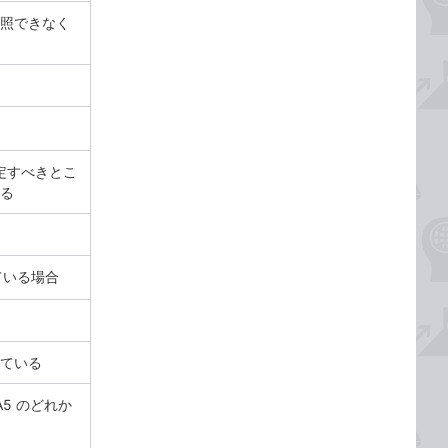
照できなく
定すべきとこ
る
ている場合
ている
A5 のどれか