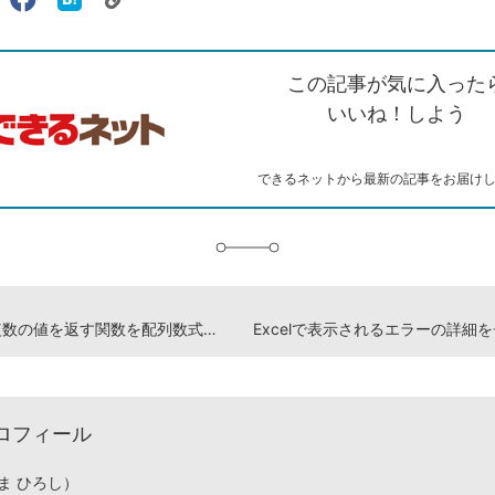
リ
X（旧
Facebook
は
ェアする
ン
witter）
で
て
ク
で
シ
な
を
シ
ェ
ブ
この記事が気に入った
コ
ェ
ア
ッ
ピ
ア
ク
いいね！しよう
ー
マ
ー
ク
できるネットから最新の記事をお届け
に
追
加
Excelで複数の値を返す関数を配列数式として入力するには
ロフィール
ま ひろし）