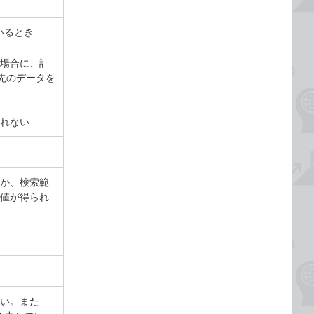
ているとき
場合に、計
先のデータを
れない
か、検索範
値が得られ
い。また