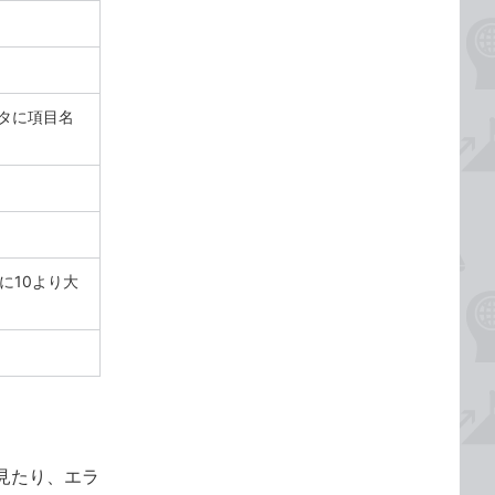
データに項目名
B4に10より大
見たり、エラ