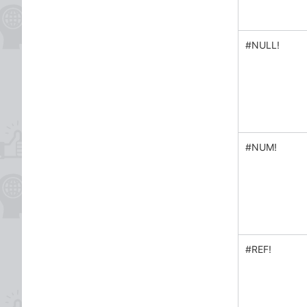
#NULL!
#NUM!
#REF!