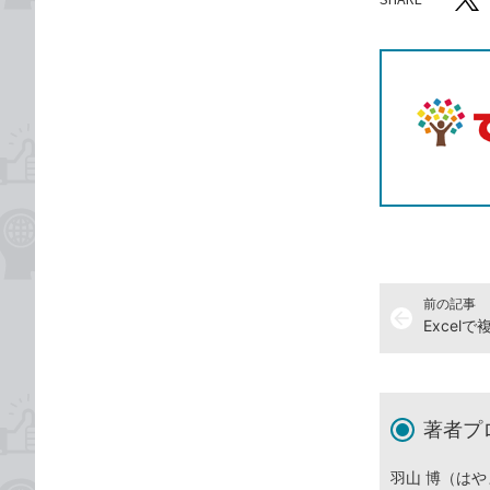
記事をシ
T
前の記事
arrow_back
著者プ
羽山 博（はや