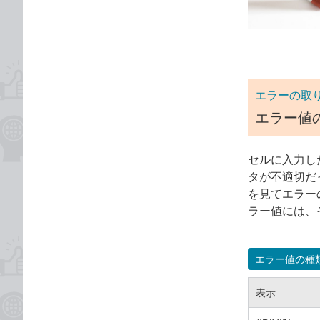
ゴ
な
リ
ブ
ッ
ク
マ
ー
エラーの取
ク
エラー値
に
追
セルに入力し
加
タが不適切だ
を見てエラー
ラー値には、
エラー値の種
表示