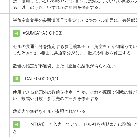
は、使用しているExcelのバージョンには対応していない関数を
る。以上のうち、いずれかの原因を修正する。
半角空白文字の参照演算子で指定した2つのセル範囲に、共通部
=SUM(A1:A3 C1:C3)
例
セルの共通部分を指定する参照演算子（半角空白）が間違ってい
した2つのセル範囲に共通部分がない。数式や引数を修正する
数値の指定が不適切、または正当な結果が得られない
=DATE(50000,1,1)
例
使用できる範囲外の数値を指定したか、それが原因で関数の解が
い。数式や引数、参照先のデータを修正する
数式内で無効なセルが参照されている
「=INT(A1)」と入力していて、セルA1を移動または削除
例
き