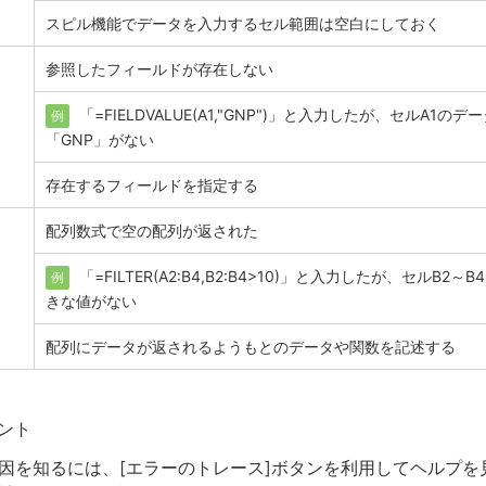
スピル機能でデータを入力するセル範囲は空白にしておく
参照したフィールドが存在しない
「=FIELDVALUE(A1,"GNP")」と入力したが、セルA1の
例
「GNP」がない
存在するフィールドを指定する
配列数式で空の配列が返された
「=FILTER(A2:B4,B2:B4>10)」と入力したが、セルB2～
例
きな値がない
配列にデータが返されるようもとのデータや関数を記述する
ント
因を知るには、[エラーのトレース]ボタンを利用してヘルプを