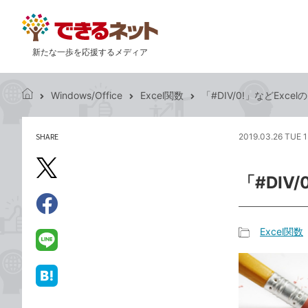
新たな一歩を応援するメディア
Windows/Office
Excel関数
「#DIV/0!」などEx
で
き
る
SHARE
2019.03.26 TUE 1
記
ネ
事
ッ
を
X（旧
ト
「#DIV
シ
Twitter）
ェ
で
ア
Facebook
す
シ
で
Excel関数
る
ェ
記
シ
LINE
ア
事
ェ
で
カ
ア
送
は
テ
る
て