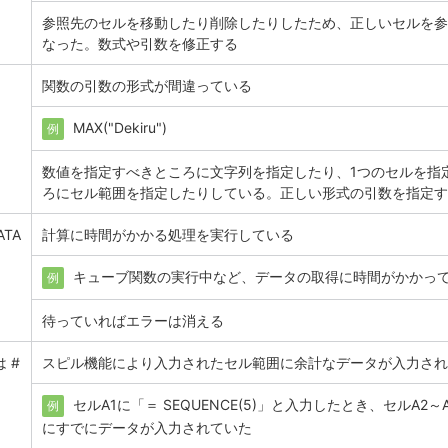
参照先のセルを移動したり削除したりしたため、正しいセルを参
なった。数式や引数を修正する
関数の引数の形式が間違っている
MAX("Dekiru")
例
数値を指定すべきところに文字列を指定したり、1つのセルを指
ろにセル範囲を指定したりしている。正しい形式の引数を指定す
ATA
計算に時間がかかる処理を実行している
キューブ関数の実行中など、データの取得に時間がかかっ
例
待っていればエラーは消える
は #
スピル機能により入力されたセル範囲に余計なデータが入力され
セルA1に「＝ SEQUENCE(5)」と入力したとき、セルA2～
例
にすでにデータが入力されていた