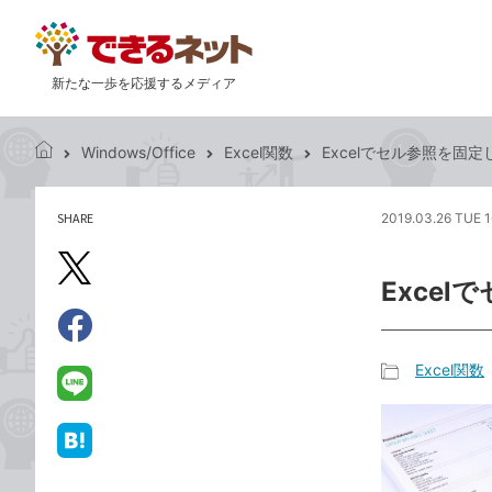
新たな一歩を応援するメディア
Windows/Office
Excel関数
Excelでセル参照を固
で
き
る
SHARE
2019.03.26 TUE 1
記
ネ
事
ッ
を
X（旧
ト
Exce
シ
Twitter）
ェ
で
ア
Facebook
す
シ
で
Excel関数
る
ェ
記
シ
LINE
ア
事
ェ
で
カ
ア
送
は
テ
る
て