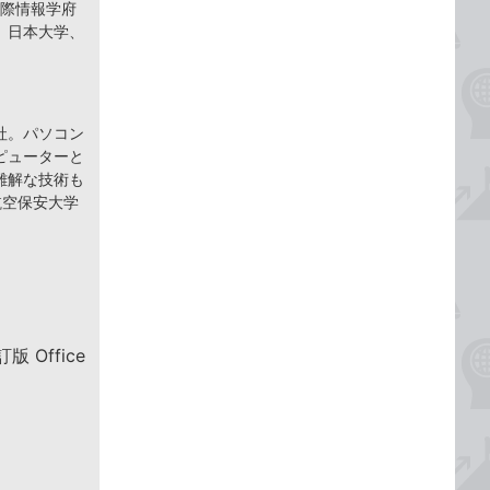
学際情報学府
、日本大学、
社。パソコン
ピューターと
難解な技術も
航空保安大学
 Office