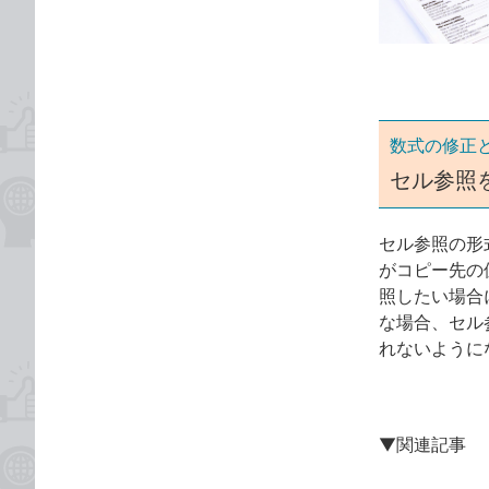
ゴ
な
リ
ブ
ッ
ク
マ
ー
数式の修正
ク
セル参照
に
追
セル参照の形
加
がコピー先の
照したい場合
な場合、セル
れないように
▼関連記事