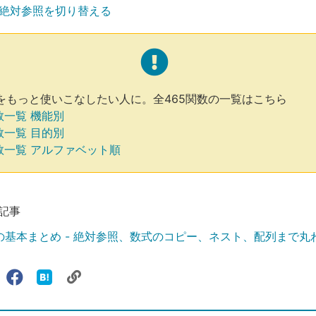
絶対参照を切り替える
関数をもっと使いこなしたい人に。全465関数の一覧はこちら
関数一覧 機能別
関数一覧 目的別
関数一覧 アルファベット順
記事
関数の基本まとめ - 絶対参照、数式のコピー、ネスト、配列まで丸
リ
X（旧
Facebook
は
ェアする
ン
witter）
で
て
ク
で
シ
な