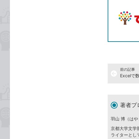
前の記事
arrow_back
Excel
著者プ
羽山 博（はや
京都大学文学
ライターとし