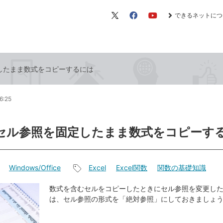
できるネットにつ
X（旧
Facebook
YouTube
Twitter）
定したまま数式をコピーするには
6:25
lでセル参照を固定したまま数式をコピーす
Windows/Office
Excel
Excel関数
関数の基礎知識
記
事
数式を含むセルをコピーしたときにセル参照を変更し
は、セル参照の形式を「絶対参照」にしておきましょ
タ
グ