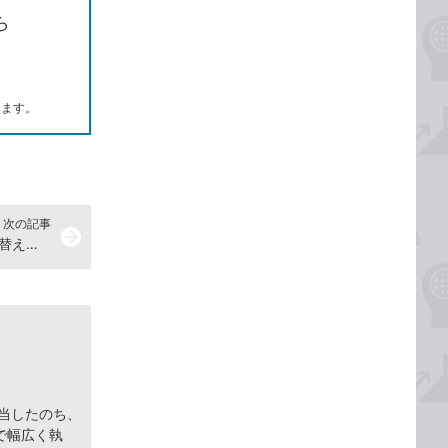
ら
します。
次の記事
arrow_forward
Excelで相対参照と絶対参照を切り替えるには
担当したのち、
で幅広く執