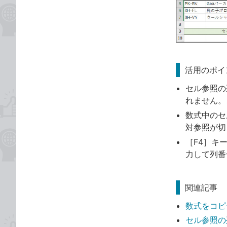
活用のポイ
セル参照の
れません。
数式中のセ
対参照が切
［F4］キ
力して列番
関連記事
数式をコピ
セル参照の