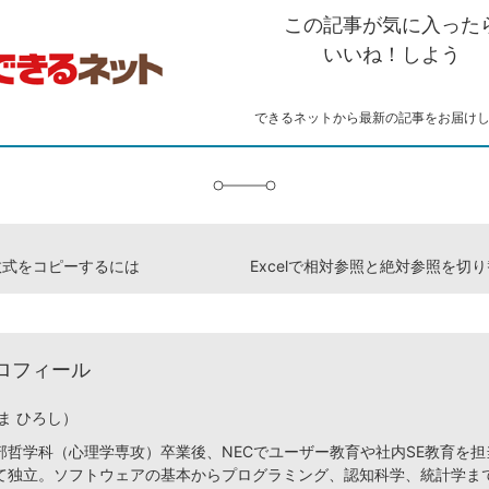
を
シ
ェ
ブ
この記事が気に入った
コ
ェ
ア
ッ
ピ
ア
ク
いいね！しよう
ー
マ
ー
ク
できるネットから最新の記事をお届け
に
追
加
で数式をコピーするには
ロフィール
ま ひろし）
部哲学科（心理学専攻）卒業後、NECでユーザー教育や社内SE教育を
て独立。ソフトウェアの基本からプログラミング、認知科学、統計学ま