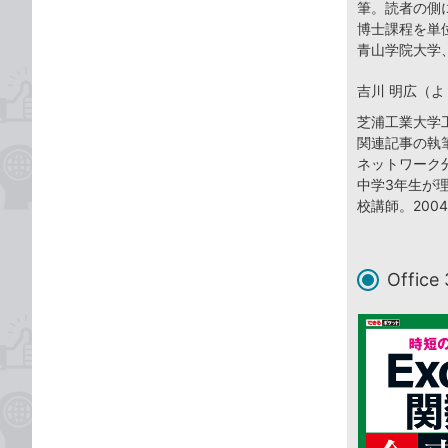
筆。読者の側
博士課程を単
青山学院大学
吉川 明広（よ
芝浦工業大学
関連記事の執
ネットワーク
中学3年生が理
校講師。20
Offic