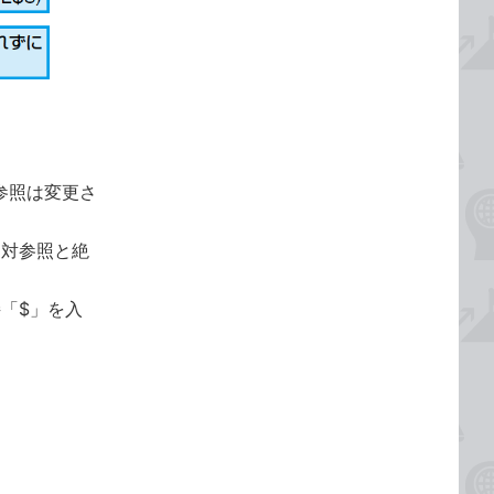
参照は変更さ
相対参照と絶
「$」を入
。