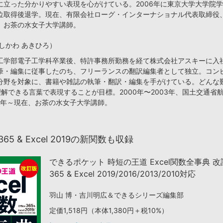
に立った分かりやすい表現を心がけている。2006年に東京大学大学院
位取得後退学。現在、有限会社ローグ・インターナショナル代表取締役
、お茶の水女子大学講師。
しかわ あきひろ）
工学部電子工学科卒業後、特許事務所勤務を経て株式会社アスキーに入
筆・編集に従事したのち、フリーランスの翻訳編集者として独立。コン
分野を対象に、書籍や雑誌の執筆・翻訳・編集を手がけている。どんな
解できる言葉で表現することが目標。2000年〜2003年、国土交通省
04年～現在、お茶の水女子大学講師。
e 365 & Excel 2019の新関数も収録
できるポケット 時短の王道 Excel関数全事典 改訂版
365 & Excel 2019/2016/2013/2010対応
羽山 博・吉川明広＆できるシリーズ編集部
定価1,518円（本体1,380円＋税10%）