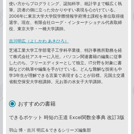
使い方からプログラミング、認知科学、統計学まで幅広く執
筆。読者の側に立った分かりやすい表現を心がけている。
2006年に東京大学大学院学際情報学府博士課程を単位取得後
退学。現在、有限会社ローグ・インターナショナル代表取締
役、東京大学・一橋大学講師。
吉川明広（よしかわ あきひろ）
芝浦工業大学工学部電子工学科卒業後、特許事務所勤務を経
て株式会社アスキーに入社。パソコン関連書籍の編集に従事
したのち、フリーエディターとして独立。IT分野を対象に書
籍などの執筆や編集を手がけている。どんな難解な技術も中
学3年生が理解できる言葉で表現することが目標。元国土交通
省航空保安大学校講師。元お茶の水女子大学講師。
おすすめの書籍
できるポケット 時短の王道 Excel関数全事典 改訂3版
羽山 博・吉川 明広＆できるシリーズ編集部