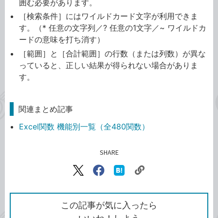
囲む必要があります。
［検索条件］にはワイルドカード文字が利用できま
す。（* 任意の文字列／? 任意の1文字／~ ワイルドカ
ードの意味を打ち消す）
［範囲］と［合計範囲］の行数（または列数）が異な
っていると、正しい結果が得られない場合がありま
す。
関連まとめ記事
Excel関数 機能別一覧（全480関数）
SHARE
記事をシェアする
リ
X（旧
Facebook
は
ン
Twitter）
で
て
ク
で
シ
な
を
シ
ェ
ブ
この記事が気に入ったら
コ
ェ
ア
ッ