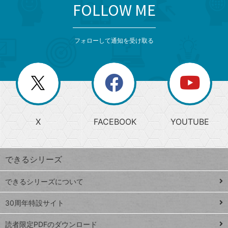
FOLLOW ME
search
format_list_bulleted
検
カ
検
カ
索
テ
メ
ゴ
索
テ
ニ
リ
フォローして通知を受け取る
ゴ
ュ
ー
ー
一
リ
を
覧
閉
を
ー
じ
閉
か
る
じ
る
search
ら
急
X
FACEBOOK
YOUTUBE
探
上
検
昇
索
す
ワ
できるシリーズ
ー
ド
できるシリーズについて
Google
ト
スプレ
ッ
30周年特設サイト
ッドシ
プ
読者限定PDFのダウンロード
ート
ペ