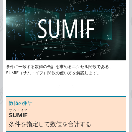
事
テ
タ
ゴ
グ
リ
条件に一致する数値の合計を求めるエクセル関数である、
SUMIF（サム・イフ）関数の使い方を解説します。
数値の集計
サム・イフ
SUMIF
条件を指定して数値を合計する