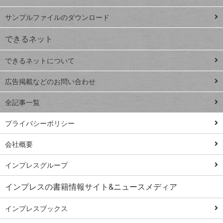
iPhone
ー
サンプルファイルのダウンロード
VLOOKUP
ジ
できるネット
連載
できるネットについて
Excel Q&A
close
閉じ
トイアンナ流仕
広告掲載などのお問い合わせ
る
事術
全記事一覧
PowerAutomate
ではじめる業務
プライバシーポリシー
の完全自動化
会社概要
AI議事録作成術
Windows 11
インプレスグループ
Q&A
インプレスの書籍情報サイト&ニュースメディア
Teams踏み込み
活用術
インプレスブックス
Excel講師の仕事