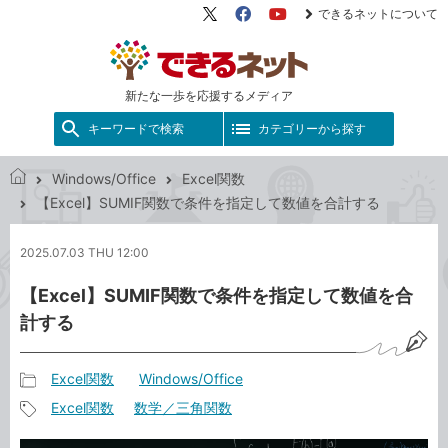
できるネットについて
X（旧
Facebook
YouTube
Twitter）
新たな一歩を応援するメディア
キーワードで検索
カテゴリーから探す
Windows/Office
Excel関数
で
【Excel】SUMIF関数で条件を指定して数値を合計する
き
る
2025.07.03 THU 12:00
ネ
ッ
【Excel】SUMIF関数で条件を指定して数値を合
ト
計する
Excel関数
Windows/Office
記
Excel関数
数学／三角関数
事
記
カ