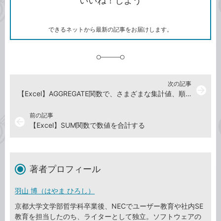
いいね！しよう
ピ
ア
ク
ー
マ
ー
ク
できるネットから最新の記事をお届けします。
に
追
加
次の記事
arrow_forward
【Excel】AGGREGATE関数で、さまざまな集計値、順位や分位
前の記事
arrow_back
【Excel】SUM関数で数値を合計する
著者プロフィール
羽山 博（はやま ひろし）
京都大学文学部哲学科卒業後、NECでユーザー教育や社内SE
教育を担当したのち、ライターとして独立。ソフトウェアの