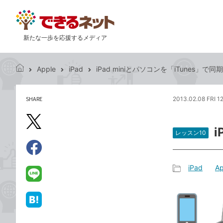
新たな一歩を応援するメディア
Apple
iPad
iPad miniとパソコンを「iTunes」で
で
き
る
SHARE
2013.02.08 FRI 1
記
ネ
事
ッ
を
X（旧
ト
シ
レッスン10
Twitter）
ェ
で
ア
Facebook
す
シ
で
iPad
Ap
る
ェ
記
シ
LINE
ア
事
ェ
で
カ
ア
送
は
テ
る
て