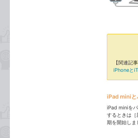
ゴ
な
リ
ブ
ッ
ク
マ
ー
ク
に
【関連記事
追
iPhone
加
iPad mi
iPad min
するときは［
期を開始しま