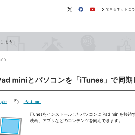
できるネットにつ
X（旧
Facebook
YouTube
Twitter）
同期しよう
2:00
iPad miniとパソコンを「iTunes」で同
ple
iPad mini
記
事
iTunesをインストールしたパソコンにiPad miniを接
映画、アプリなどのコンテンツを同期できます。
タ
グ