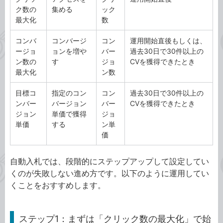
ク数の
集める
ック
最大化
数
コンバ
コンバージ
コン
運用開始直後もしくは、
ージョ
ョンを増や
バー
過去30日で30件以上の
ン数の
す
ジョ
CVを獲得できたとき
最大化
ン数
目標コ
指定のコン
コン
過去30日で30件以上の
ンバー
バージョン
バー
CVを獲得できたとき
ジョン
単価で獲得
ジョ
単価
する
ン単
価
自動入札では、段階的にステップアップして設定してい
くのが失敗しない進め方です。以下のように運用してい
くことをおすすめします。
ステップ1：まずは「クリック数の最大化」で始