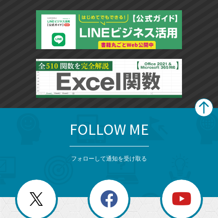
FOLLOW ME
search
format_list_bulleted
検
カ
検
カ
索
テ
メ
ゴ
索
テ
ニ
リ
フォローして通知を受け取る
ゴ
ュ
ー
ー
一
リ
を
覧
閉
を
ー
じ
閉
か
る
じ