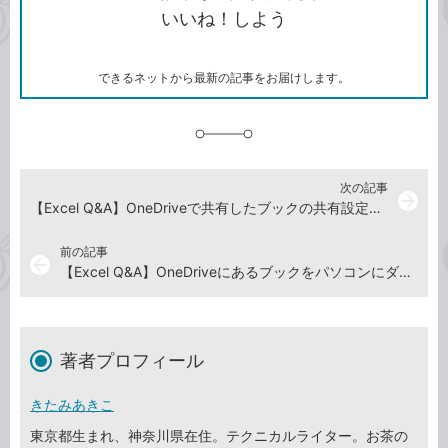
コ
ェ
ア
ッ
いいね！しよう
ピ
ア
ク
ー
マ
ー
ク
できるネットから最新の記事をお届けします。
に
追
加
次の記事
arrow_forward
【Excel Q&A】OneDriveで共有したブックの共有設定を解除するには
前の記事
arrow_back
【Excel Q&A】OneDriveにあるブックをパソコンにダウンロードしたい
著者プロフィール
きたみあきこ
東京都生まれ、神奈川県在住。テクニカルライター。お茶の