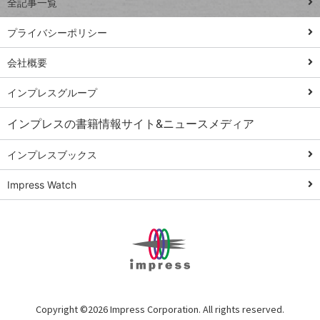
全記事一覧
PowerAutomate
ではじめる業務
プライバシーポリシー
の完全自動化
会社概要
AI議事録作成術
Windows 11
インプレスグループ
Q&A
インプレスの書籍情報サイト&ニュースメディア
Teams踏み込み
活用術
インプレスブックス
Excel講師の仕事
Impress Watch
術
エクセル時短
パワポ時短
Windows Tips
神保町ペロリ旅
俺のメルカリ
Copyright ©
2026 Impress Corporation. All rights reserved.