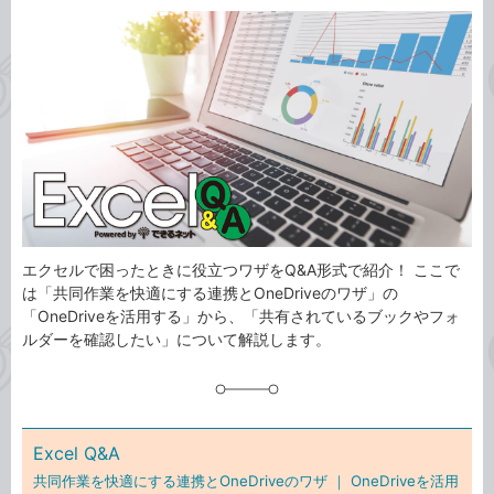
カ
事
テ
タ
ゴ
グ
リ
エクセルで困ったときに役立つワザをQ&A形式で紹介！ ここで
は「共同作業を快適にする連携とOneDriveのワザ」の
「OneDriveを活用する」から、「共有されているブックやフォ
ルダーを確認したい」について解説します。
Excel Q&A
共同作業を快適にする連携とOneDriveのワザ ｜
OneDriveを活用