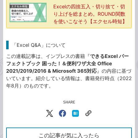
Excelの四捨五入・切り捨て・切
り上げを総まとめ。ROUND関数
を使いこなそう【エクセル時短】
「Excel Q&A」について
この連載記事は、インプレスの書籍『
できるExcel パー
フェクトブック 困った！＆便利ワザ大全 Office
2021/2019/2016 & Microsoft 365対応
』の内容に基づ
いています。紹介している情報は、書籍発行時点（2022
年8月）のものです。
SHARE
記事をシェアする
リ
X（旧
Facebook
は
ン
Twitter）
で
て
ク
で
シ
な
を
シ
ェ
ブ
この記事が気に入ったら