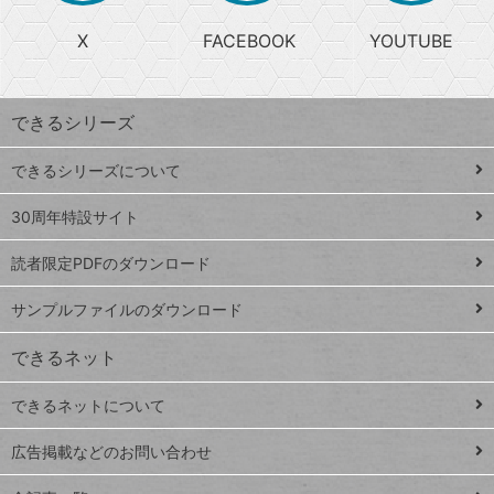
る
search
ら
急
X
FACEBOOK
YOUTUBE
探
上
検
昇
索
す
ワ
できるシリーズ
ー
ド
できるシリーズについて
Google
ト
スプレ
ッ
30周年特設サイト
ッドシ
プ
読者限定PDFのダウンロード
ート
ペ
iPhone
ー
サンプルファイルのダウンロード
VLOOKUP
ジ
できるネット
連載
できるネットについて
Excel Q&A
close
閉じ
トイアンナ流仕
広告掲載などのお問い合わせ
る
事術