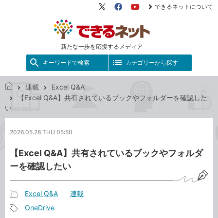
できるネットについて
X（旧
Facebook
YouTube
Twitter）
新たな一歩を応援するメディア
キーワードで検索
カテゴリーから探す
連載
Excel Q&A
で
【Excel Q&A】共有されているブックやフォルダーを確認した
き
い
る
ネ
2026.05.28 THU 05:50
ッ
ト
【Excel Q&A】共有されているブックやフォルダ
ーを確認したい
Excel Q&A
連載
記
OneDrive
事
記