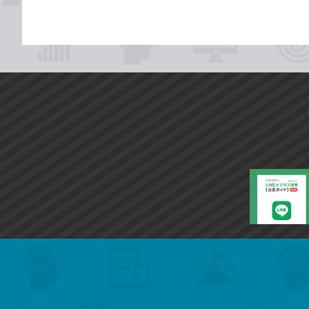
search
format_list_bulleted
検
カ
検
カ
索
テ
メ
ゴ