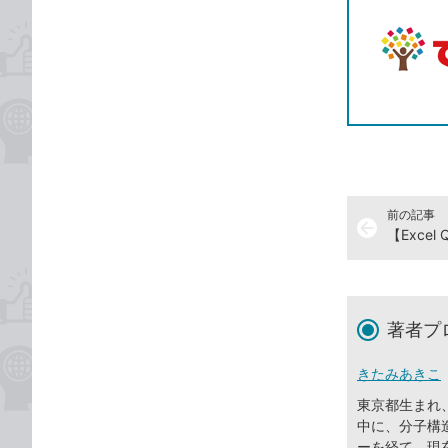
前の記事
arrow_back
著者プ
きたみあきこ
東京都生まれ
中に、分子構
ーを経て、現