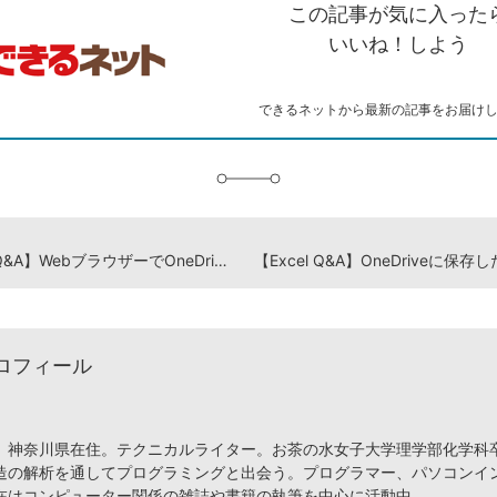
この記事が気に入った
コ
ェ
ア
ッ
ピ
ア
ク
いいね！しよう
ー
マ
ー
ク
できるネットから最新の記事をお届け
に
追
加
【Excel Q&A】WebブラウザーでOneDriveにあるファイルを開くには
ロフィール
、神奈川県在住。テクニカルライター。お茶の水女子大学理学部化学科
造の解析を通してプログラミングと出会う。プログラマー、パソコンイ
在はコンピューター関係の雑誌や書籍の執筆を中心に活動中。