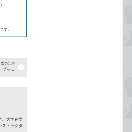
ら
します。
次の記事
arrow_forward
【Excel Q&A】OneDriveに保存したブックを共有したい
卒。大学在学
ンストラクタ