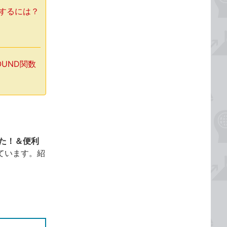
力するには？
OUND関数
った！＆便利
ています。紹