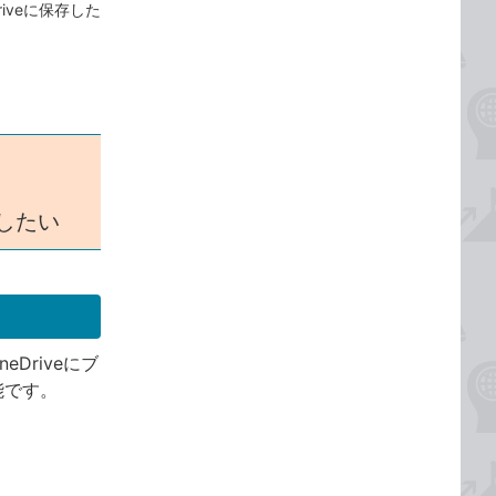
iveに保存した
存したい
Driveにブ
能です。