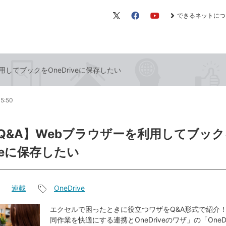
できるネットにつ
X（旧
Facebook
YouTube
Twitter）
利用してブックをOneDriveに保存したい
05:50
el Q&A】Webブラウザーを利用してブッ
iveに保存したい
連載
OneDrive
記
事
エクセルで困ったときに役立つワザをQ&A形式で紹介！
同作業を快適にする連携とOneDriveのワザ」の「OneD
タ