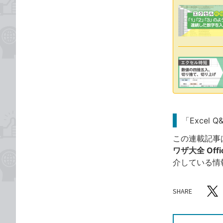
「Excel 
この連載記事
ワザ大全 Offic
介している情
SHARE
記事をシ
T