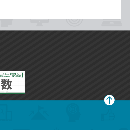
ペ
ー
ジ
上
部
へ