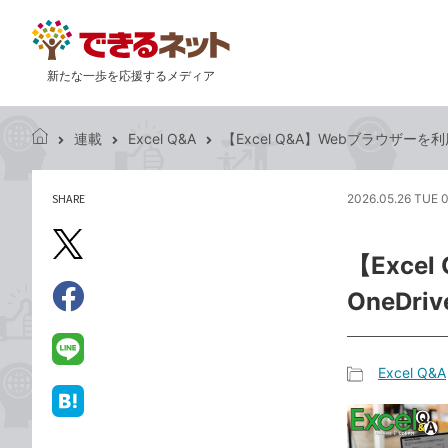
新たな一歩を応援するメディア
連載
Excel Q&A
【Excel Q&A】Webブラウザーを
で
き
る
SHARE
2026.05.26 TUE 
記
ネ
事
ッ
を
X（旧
ト
【Exc
シ
Twitter）
ェ
OneDr
で
ア
Facebook
す
シ
で
る
ェ
シ
LINE
Excel Q&A
ア
ェ
で
記
ア
送
は
事
る
て
カ