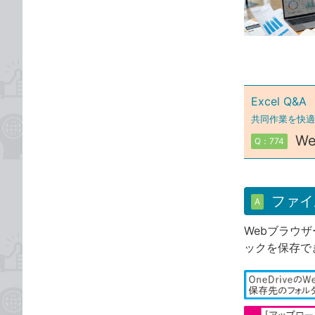
な
テ
ブ
ゴ
ッ
リ
ク
マ
ー
Excel Q&A
ク
共同作業を快適に
に
W
Q：774
追
加
ファイ
A
Webブラウザ
ックを保存で