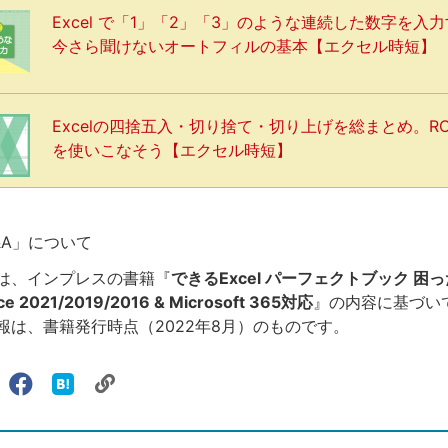
Excel で「1」「2」「3」のような連続した数字を入
今さら聞けないオートフィルの基本【エクセル時短】
Excelの四捨五入・切り捨て・切り上げを総まとめ。R
を使いこなそう【エクセル時短】
Q&A」について
は、インプレスの書籍『
できるExcel パーフェクトブック 困
e 2021/2019/2016 & Microsoft 365対応
』の内容に基づい
報は、書籍発行時点（2022年8月）のものです。
リ
X（旧
Facebook
は
ェアする
ン
witter）
で
て
ク
で
シ
な
を
シ
ェ
ブ