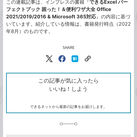
この連載記事は、インプレスの書籍『
できるExcel パー
フェクトブック 困った！＆便利ワザ大全 Office
2021/2019/2016 & Microsoft 365対応
』の内容に基づ
いています。紹介している情報は、書籍発行時点（2022
年8月）のものです。
SHARE
記事をシェアする
リ
X（旧
Facebook
は
ン
Twitter）
で
て
ク
で
シ
な
を
シ
ェ
ブ
この記事が気に入ったら
コ
ェ
ア
ッ
いいね！しよう
ピ
ア
ク
ー
マ
ー
ク
できるネットから最新の記事をお届けします。
に
追
加