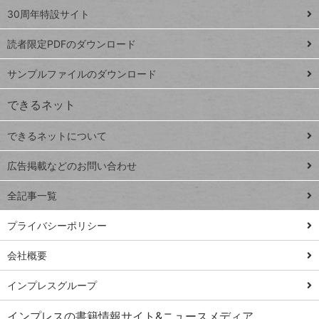
スプレ
ッ
30周年特設サイト
ッドシ
プ
読者限定PDFのダウンロード
ート
ペ
iPhone
ー
サンプルファイルのダウンロード
VLOOKUP
ジ
できるネット
連載
できるネットについて
Excel Q&A
close
閉じ
トイアンナ流仕
広告掲載などのお問い合わせ
る
事術
全記事一覧
PowerAutomate
ではじめる業務
プライバシーポリシー
の完全自動化
会社概要
AI議事録作成術
Windows 11
インプレスグループ
Q&A
インプレスの書籍情報サイト&ニュースメディア