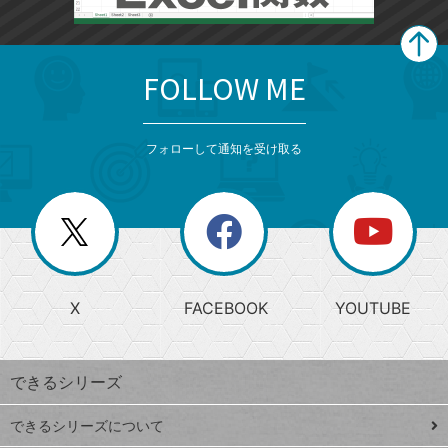
FOLLOW ME
search
format_list_bulleted
検
カ
検
カ
索
テ
メ
ゴ
索
テ
ニ
リ
フォローして通知を受け取る
ゴ
ュ
ー
ー
一
リ
を
覧
閉
を
ー
じ
閉
か
る
じ
る
search
ら
急
X
FACEBOOK
YOUTUBE
探
上
検
昇
索
す
ワ
できるシリーズ
ー
ド
できるシリーズについて
Google
ト