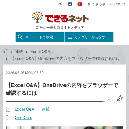
できるネットについて
X（旧
Facebook
YouTube
Twitter）
新たな一歩を応援するメディア
キーワードで検索
カテゴリーから探す
連載
Excel Q&A
で
【Excel Q&A】OneDriveの内容をブラウザーで確認するには
き
る
2026.05.25 MON 05:50
ネ
ッ
【Excel Q&A】OneDriveの内容をブラウザーで
ト
確認するには
Excel Q&A
連載
記
OneDrive
事
記
カ