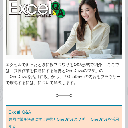
事
テ
タ
ゴ
グ
リ
エクセルで困ったときに役立つワザをQ&A形式で紹介！ ここで
は「共同作業を快適にする連携とOneDriveのワザ」の
「OneDriveを活用する」から、「OneDriveの内容をブラウザー
で確認するには」について解説します。
Excel Q&A
共同作業を快適にする連携とOneDriveのワザ ｜
OneDriveを活用
する