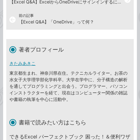
【Excel Q&A】ExcelからOneDriveにサインインするには
前の記事
arrow_back
【Excel Q&A】「OneDrive」って何？
著者プロフィール
きたみあきこ
東京都生まれ、神奈川県在住。テクニカルライター。お茶の
水女子大学理学部化学科卒。大学在学中に、分子構造の解析
を通してプログラミングと出会う。プログラマー、パソコン
インストラクターを経て、現在はコンピューター関係の雑誌
や書籍の執筆を中心に活動中。
書籍で読みたい方はこちら
できるExcel パーフェクトブック 困った！＆便利ワザ