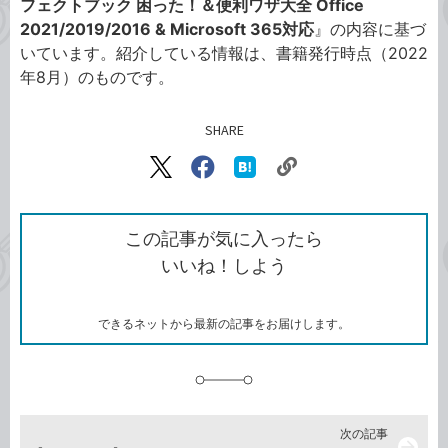
フェクトブック 困った！＆便利ワザ大全 Office
2021/2019/2016 & Microsoft 365対応
』の内容に基づ
いています。紹介している情報は、書籍発行時点（2022
年8月）のものです。
SHARE
記事をシェアする
リ
X（旧
Facebook
は
ン
Twitter）
で
て
ク
で
シ
な
を
シ
ェ
ブ
この記事が気に入ったら
コ
ェ
ア
ッ
いいね！しよう
ピ
ア
ク
ー
マ
ー
ク
できるネットから最新の記事をお届けします。
に
追
加
次の記事
arrow_forward