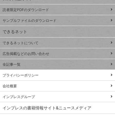
ッドシ
プ
読者限定PDFのダウンロード
ート
ペ
iPhone
ー
サンプルファイルのダウンロード
VLOOKUP
ジ
できるネット
連載
できるネットについて
Excel Q&A
close
閉じ
トイアンナ流仕
広告掲載などのお問い合わせ
る
事術
全記事一覧
PowerAutomate
ではじめる業務
プライバシーポリシー
の完全自動化
会社概要
AI議事録作成術
Windows 11
インプレスグループ
Q&A
インプレスの書籍情報サイト&ニュースメディア
Teams踏み込み