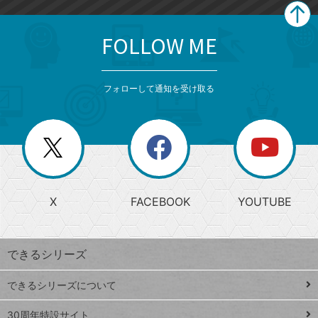
FOLLOW ME
search
format_list_bulleted
検
カ
検
カ
索
テ
メ
ゴ
索
テ
ニ
リ
フォローして通知を受け取る
ゴ
ュ
ー
ー
一
リ
を
覧
閉
を
ー
じ
閉
か
る
じ
る
search
ら
急
X
FACEBOOK
YOUTUBE
探
上
検
昇
索
す
ワ
できるシリーズ
ー
ド
できるシリーズについて
Google
ト
スプレ
ッ
30周年特設サイト