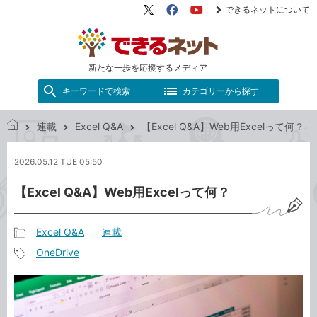
できるネットについて
X（旧
Facebook
YouTube
Twitter）
新たな一歩を応援するメディア
キーワードで検索
カテゴリーから探す
連載
Excel Q&A
【Excel Q&A】Web用Excelって何？
で
き
2026.05.12 TUE 05:50
る
ネ
【Excel Q&A】Web用Excelって何？
ッ
ト
Excel Q&A
連載
記
OneDrive
事
記
カ
事
テ
タ
ゴ
グ