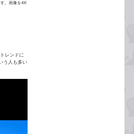
す。画像を4K
トレンドに
いう人も多い