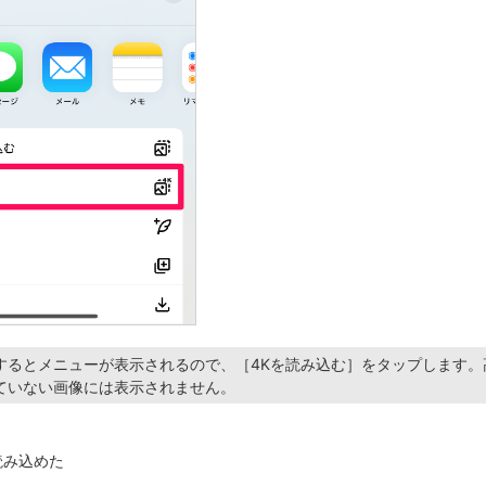
するとメニューが表示されるので、［4Kを読み込む］をタップします。
ていない画像には表示されません。
読み込めた