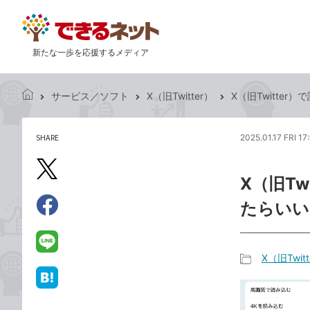
新たな一歩を応援するメディア
サービス／ソフト
X（旧Twitter）
X（旧Twitte
で
き
る
SHARE
2025.01.17 FRI 17
記
ネ
事
ッ
を
X（旧
ト
X（旧T
シ
Twitter）
ェ
たらいい
で
ア
Facebook
す
シ
で
る
ェ
シ
LINE
X（旧Twitt
ア
ェ
で
記
ア
送
は
事
る
て
カ