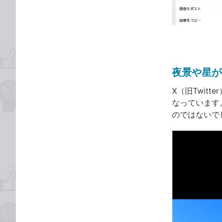
な
テ
ブ
ゴ
ッ
リ
ク
マ
ー
夜景や星が
ク
に
X（旧Twitte
追
なっています
加
のではないで