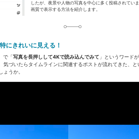
したが、夜景や人物の写真を中心に多く投稿されていま
グ
画質で表示する方法を紹介します。
特にきれいに見える！
r）で「
写真を長押しして4Kで読み込んでみて
」というワードが
。気づいたらタイムラインに関連するポストが流れてきた、と
しょうか。