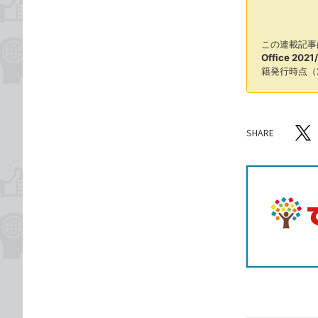
この連載記事
Office 202
籍発行時点（
SHARE
記事をシ
T