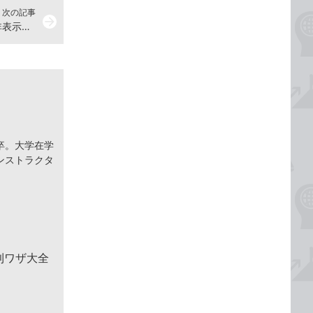
次の記事
arrow_forward
【Excel Q&A】行や列を一時的に非表示にしたい
卒。大学在学
ンストラクタ
便利ワザ大全