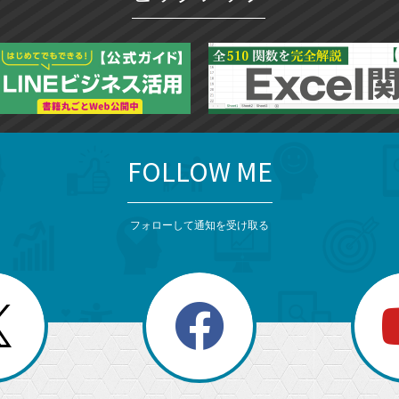
FOLLOW ME
フォローして通知を受け取る
search
検
索