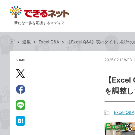
新たな一歩を応援するメディア
連載
Excel Q&A
【Excel Q&A】表のタイトル以
で
き
る
SHARE
2025.02.12 WED 
記
ネ
事
ッ
を
X（旧
ト
【Exc
シ
Twitter）
ェ
を調整し
で
ア
Facebook
す
シ
で
る
ェ
シ
LINE
Excel Q&A
ア
ェ
で
記
ア
送
は
事
る
て
カ