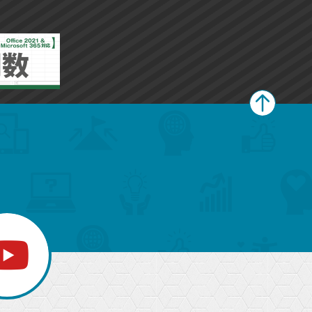
ペ
ー
ジ
上
部
へ