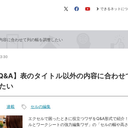
できるネットにつ
X（旧
Facebook
YouTube
Twitter）
外の内容に合わせて列の幅を調整したい
13:30
el Q&A】表のタイトル以外の内容に合わ
たい
連載
セルの編集
記
事
エクセルで困ったときに役立つワザをQ&A形式で紹介！
ルとワークシートの強力編集ワザ」の「セルの幅や高
タ