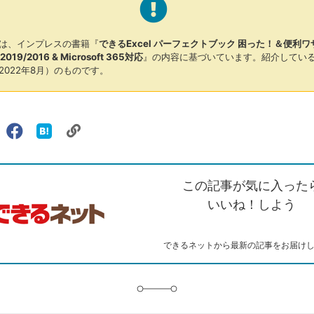
は、インプレスの書籍『
できるExcel パーフェクトブック 困った！＆便利ワ
1/2019/2016 & Microsoft 365対応
』の内容に基づいています。紹介してい
2022年8月）のものです。
リ
X（旧
Facebook
は
ェアする
ン
witter）
で
て
ク
で
シ
な
を
シ
ェ
ブ
この記事が気に入った
コ
ェ
ア
ッ
ピ
ア
ク
いいね！しよう
ー
マ
ー
ク
できるネットから最新の記事をお届け
に
追
加