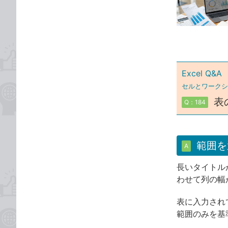
な
テ
ブ
ゴ
ッ
リ
ク
マ
ー
Excel Q&A
ク
セルとワークシ
に
表
Q：184
追
加
範囲を
A
長いタイトル
わせて列の幅
表に入力され
範囲のみを基