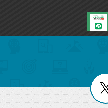
search
format_list_bulleted
検
カ
検
カ
索
テ
メ
ゴ
索
テ
ニ
リ
ュ
ー
ゴ
ー
一
を
覧
リ
閉
を
じ
閉
ー
る
じ
る
か
ら