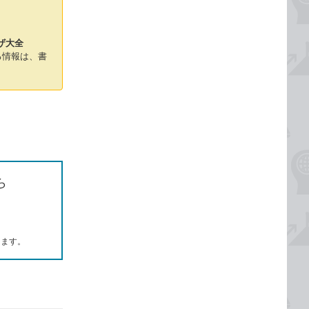
ザ大全
る情報は、書
ら
します。