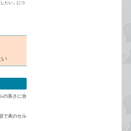
整したい」につ
たい
ルの長さに合
順で表のセル