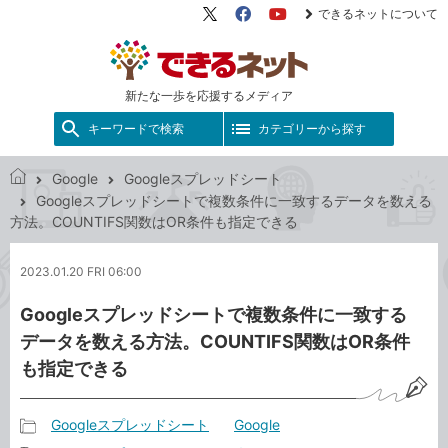
できるネットについて
X（旧
Facebook
YouTube
Twitter）
新たな一歩を応援するメディア
キーワードで検索
カテゴリーから探す
Google
Googleスプレッドシート
で
Googleスプレッドシートで複数条件に一致するデータを数える
き
方法。COUNTIFS関数はOR条件も指定できる
る
ネ
2023.01.20 FRI 06:00
ッ
ト
Googleスプレッドシートで複数条件に一致する
データを数える方法。COUNTIFS関数はOR条件
も指定できる
Googleスプレッドシート
Google
記