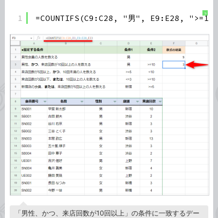
?
1
=COUNTIFS(C9:C28, "男", E9:E28, ">=10
「男性、かつ、来店回数が10回以上」の条件に一致するデー