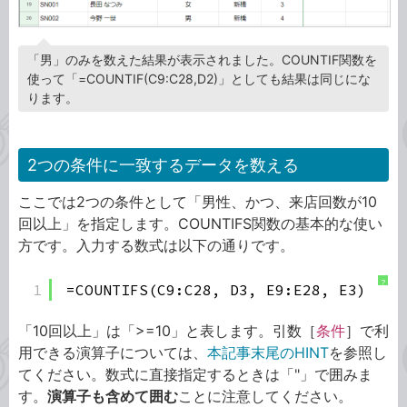
「男」のみを数えた結果が表示されました。COUNTIF関数を
使って「=COUNTIF(C9:C28,D2)」としても結果は同じにな
ります。
2つの条件に一致するデータを数える
ここでは2つの条件として「男性、かつ、来店回数が10
回以上」を指定します。COUNTIFS関数の基本的な使い
方です。入力する数式は以下の通りです。
?
1
=COUNTIFS(C9:C28, D3, E9:E28, E3)
「10回以上」は「>=10」と表します。引数［
条件
］で利
用できる演算子については、
本記事末尾のHINT
を参照し
てください。数式に直接指定するときは「"」で囲みま
す。
演算子も含めて囲む
ことに注意してください。