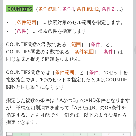
COUNTIFS
（
条件範囲1
,
条件1
,
条件範囲2
,
条件2
, ...）
［
条件範囲
］ ... 検索対象のセル範囲を指定します。
［
条件
］ ... 検索条件を指定します。
COUNTIF関数の引数である［
範囲
］［
条件
］と、
COUNTIFS関数の引数である［
条件範囲
］［
条件
］は、
同じ意味と捉えて問題ありません。
COUNTIFS関数では［
条件範囲
］と［
条件
］のセットを
複数指定でき、1つのセットを指定したときはCOUNTIF
関数と同じ動作になります。
指定した複数の条件は「AかつB」のAND条件となります
が、単純な四則演算を使って「AまたはB」のOR条件を
指定することも可能です。例えば、以下のような条件を
指定できます。