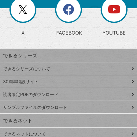
を
覧
閉
を
ー
じ
閉
か
る
じ
る
search
ら
急
X
FACEBOOK
YOUTUBE
探
上
検
昇
索
す
ワ
できるシリーズ
ー
ド
できるシリーズについて
Google
ト
スプレ
ッ
30周年特設サイト
ッドシ
プ
読者限定PDFのダウンロード
ート
ペ
iPhone
ー
サンプルファイルのダウンロード
VLOOKUP
ジ
できるネット
連載
できるネットについて