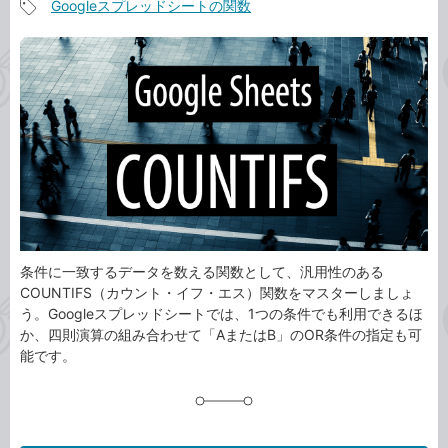
Googleスプレッドシートの関数
事
記
カ
事
テ
タ
ゴ
グ
リ
条件に一致するデータを数える関数として、汎用性のある
COUNTIFS（カウント・イフ・エス）関数をマスターしましょ
う。Googleスプレッドシートでは、1つの条件でも利用できるほ
か、四則演算の組み合わせて「AまたはB」のOR条件の指定も可
能です。