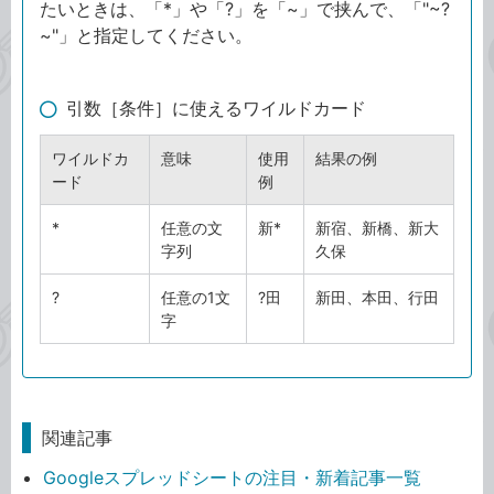
たいときは、「*」や「?」を「~」で挟んで、「"~?
~"」と指定してください。
引数［条件］に使えるワイルドカード
ワイルドカ
意味
使用
結果の例
ード
例
*
任意の文
新*
新宿、新橋、新大
字列
久保
?
任意の1文
?田
新田、本田、行田
字
関連記事
Googleスプレッドシートの注目・新着記事一覧