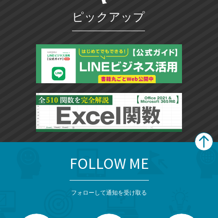
ピックアップ
FOLLOW ME
search
format_list_bulleted
検
カ
検
カ
索
テ
メ
ゴ
索
テ
ニ
リ
フォローして通知を受け取る
ゴ
ュ
ー
ー
一
リ