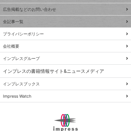
Excel Q&A
close
閉じ
トイアンナ流仕
広告掲載などのお問い合わせ
る
事術
全記事一覧
PowerAutomate
ではじめる業務
プライバシーポリシー
の完全自動化
会社概要
AI議事録作成術
Windows 11
インプレスグループ
Q&A
インプレスの書籍情報サイト&ニュースメディア
Teams踏み込み
活用術
インプレスブックス
Excel講師の仕事
Impress Watch
術
エクセル時短
パワポ時短
Windows Tips