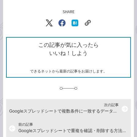
SHARE
記事をシェアする
リ
X（旧
Facebook
は
ン
Twitter）
で
て
ク
で
シ
な
を
シ
ェ
ブ
この記事が気に入ったら
コ
ェ
ア
ッ
いいね！しよう
ピ
ア
ク
ー
マ
ー
ク
できるネットから最新の記事をお届けします。
に
追
加
次の記事
arrow_forward
Googleスプレッドシートで複数条件に一致するデータを合計。SUMIFS関数の使い方
前の記事
arrow_back
Googleスプレッドシートで重複を確認・削除する方法。COUNTIF、UNIQUE、データクリーンアップを活用