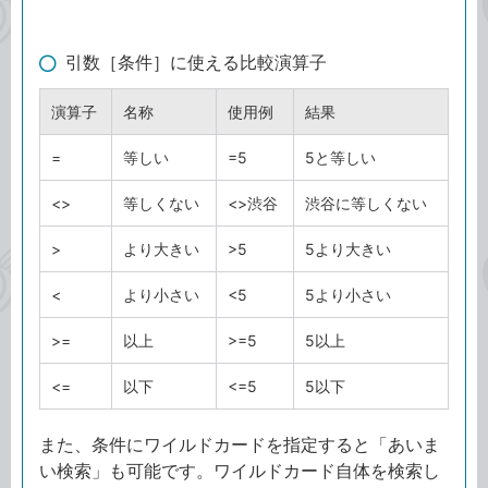
引数［条件］に使える比較演算子
演算子
名称
使用例
結果
=
等しい
=5
5と等しい
<>
等しくない
<>渋谷
渋谷に等しくない
>
より大きい
>5
5より大きい
<
より小さい
<5
5より小さい
>=
以上
>=5
5以上
<=
以下
<=5
5以下
また、条件にワイルドカードを指定すると「あいま
い検索」も可能です。ワイルドカード自体を検索し