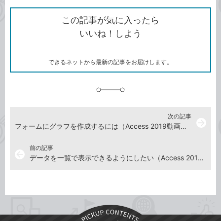
ク
で
シ
な
を
シ
ェ
ブ
この記事が気に入ったら
コ
ェ
ア
ッ
いいね！しよう
ピ
ア
ク
ー
マ
ー
ク
できるネットから最新の記事をお届けします。
に
追
加
次の記事
arrow_forward
フォームにグラフを作成するには（Access 2019動画解説）
前の記事
arrow_back
データを一覧で表示できるようにしたい（Access 2019動画解説）