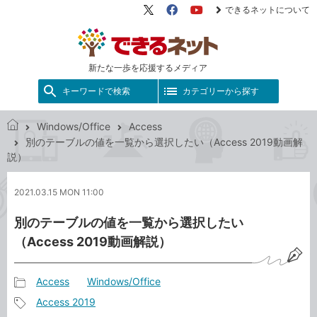
できるネットについて
X（旧
Facebook
YouTube
Twitter）
新たな一歩を応援するメディア
キーワードで検索
カテゴリーから探す
Windows/Office
Access
で
別のテーブルの値を一覧から選択したい（Access 2019動画解
き
説）
る
ネ
2021.03.15 MON 11:00
ッ
ト
別のテーブルの値を一覧から選択したい
（Access 2019動画解説）
Access
Windows/Office
記
Access 2019
事
記