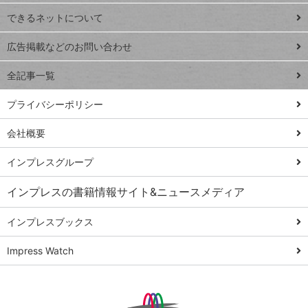
連載
できるネットについて
Excel Q&A
close
閉じ
トイアンナ流仕
広告掲載などのお問い合わせ
る
事術
全記事一覧
PowerAutomate
ではじめる業務
プライバシーポリシー
の完全自動化
会社概要
AI議事録作成術
Windows 11
インプレスグループ
Q&A
インプレスの書籍情報サイト&ニュースメディア
Teams踏み込み
活用術
インプレスブックス
Excel講師の仕事
Impress Watch
術
エクセル時短
パワポ時短