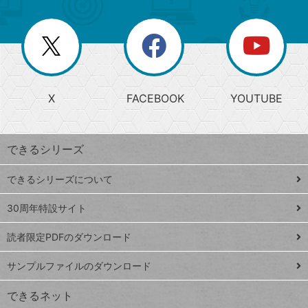
ゴ
ュ
ー
ー
一
リ
を
覧
閉
を
ー
じ
閉
か
る
じ
る
search
ら
急
X
FACEBOOK
YOUTUBE
探
上
検
昇
索
す
ワ
できるシリーズ
ー
ド
できるシリーズについて
Google
ト
スプレ
ッ
30周年特設サイト
ッドシ
プ
読者限定PDFのダウンロード
ート
ペ
iPhone
ー
サンプルファイルのダウンロード
VLOOKUP
ジ
できるネット