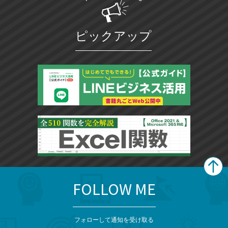
ピックアップ
FOLLOW ME
search
format_list_bulleted
検
カ
検
カ
索
テ
メ
ゴ
索
テ
ニ
リ
フォローして通知を受け取る