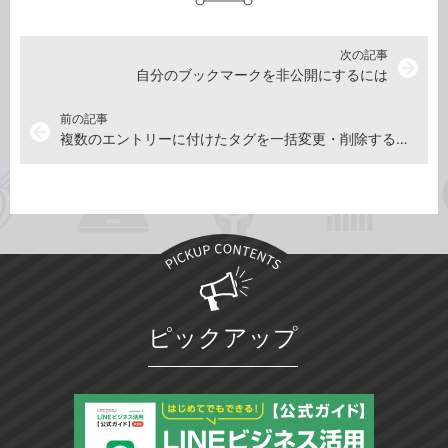
次の記事
arrow_forward
自分のブックマークを非公開にするには
前の記事
arrow_back
複数のエントリーに付けたタグを一括変更・削除するには
ピックアップ