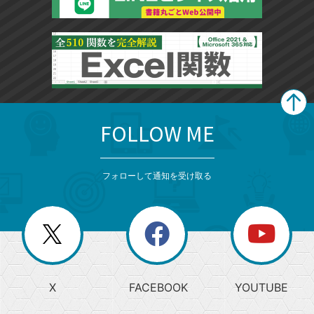
FOLLOW ME
search
format_list_bulleted
検
カ
検
カ
索
テ
メ
ゴ
索
テ
ニ
リ
フォローして通知を受け取る
ゴ
ュ
ー
ー
一
リ
を
覧
閉
を
ー
じ
閉
か
る
じ
る
search
ら
急
X
FACEBOOK
YOUTUBE
探
上
検
昇