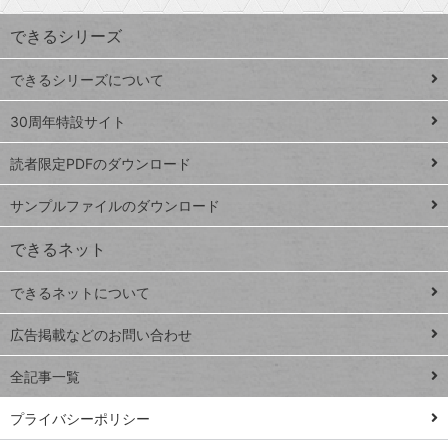
索
す
ワ
できるシリーズ
ー
ド
できるシリーズについて
Google
ト
スプレ
ッ
30周年特設サイト
ッドシ
プ
読者限定PDFのダウンロード
ート
ペ
iPhone
ー
サンプルファイルのダウンロード
VLOOKUP
ジ
できるネット
連載
できるネットについて
Excel Q&A
close
閉じ
トイアンナ流仕
広告掲載などのお問い合わせ
る
事術
全記事一覧
PowerAutomate
ではじめる業務
プライバシーポリシー
の完全自動化