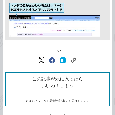
SHARE
記事をシェアする
リ
X（旧
Facebook
は
ン
Twitter）
で
て
ク
で
シ
な
を
シ
ェ
ブ
この記事が気に入ったら
コ
ェ
ア
ッ
いいね！しよう
ピ
ア
ク
ー
マ
ー
ク
できるネットから最新の記事をお届けします。
に
追
加