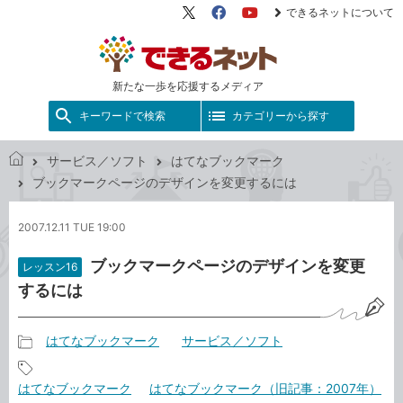
できるネットについて
X（旧
Facebook
YouTube
Twitter）
新たな一歩を応援するメディア
キーワードで検索
カテゴリーから探す
サービス／ソフト
はてなブックマーク
で
ブックマークページのデザインを変更するには
き
る
2007.12.11 TUE 19:00
ネ
ッ
ブックマークページのデザインを変更
レッスン16
ト
するには
はてなブックマーク
サービス／ソフト
記
事
記
はてなブックマーク
はてなブックマーク（旧記事：2007年）
カ