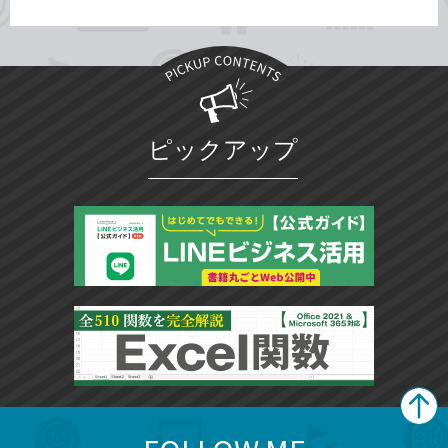
ピックアップ
search
format_list_bulleted