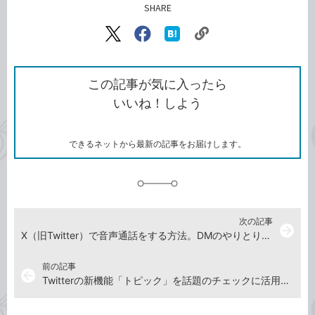
SHARE
記事をシェアする
リ
X（旧
Facebook
は
ン
Twitter）
で
て
ク
で
シ
な
を
シ
ェ
ブ
この記事が気に入ったら
コ
ェ
ア
ッ
いいね！しよう
ピ
ア
ク
ー
マ
ー
ク
できるネットから最新の記事をお届けします。
に
追
加
次の記事
arrow_forward
X（旧Twitter）で音声通話をする方法。DMのやりとりをしたことがある人と気軽に通話できる
前の記事
arrow_back
Twitterの新機能「トピック」を話題のチェックに活用する（特徴とフォローの方法）