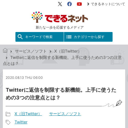
できるネットについて
X（旧
Facebook
YouTube
Twitter）
新たな一歩を応援するメディア
キーワードで検索
カテゴリーから探す
サービス／ソフト
X（旧Twitter）
で
Twitterに返信を制限する新機能。上手に使うための3つの注意
き
点とは？
る
ネ
2020.08.13 THU 06:00
ッ
ト
Twitterに返信を制限する新機能。上手に使うた
めの3つの注意点とは？
X（旧Twitter）
サービス／ソフト
記
Twitter
事
記