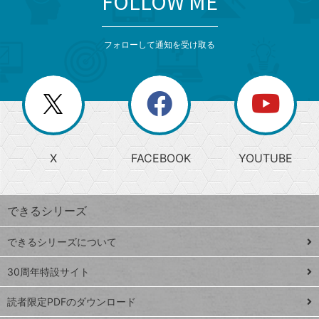
FOLLOW ME
検
カ
検
カ
索
テ
メ
ゴ
索
テ
ニ
リ
フォローして通知を受け取る
ゴ
ュ
ー
ー
一
リ
を
覧
閉
を
ー
じ
閉
か
る
じ
る
search
ら
急
X
FACEBOOK
YOUTUBE
探
上
検
昇
索
す
ワ
できるシリーズ
ー
ド
できるシリーズについて
Google
ト
スプレ
ッ
30周年特設サイト
ッドシ
プ
読者限定PDFのダウンロード
ート
ペ