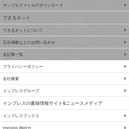
iPhone
ー
サンプルファイルのダウンロード
VLOOKUP
ジ
できるネット
連載
できるネットについて
Excel Q&A
close
閉じ
トイアンナ流仕
広告掲載などのお問い合わせ
る
事術
全記事一覧
PowerAutomate
ではじめる業務
プライバシーポリシー
の完全自動化
会社概要
AI議事録作成術
Windows 11
インプレスグループ
Q&A
インプレスの書籍情報サイト&ニュースメディア
Teams踏み込み
活用術
インプレスブックス
Excel講師の仕事
Impress Watch