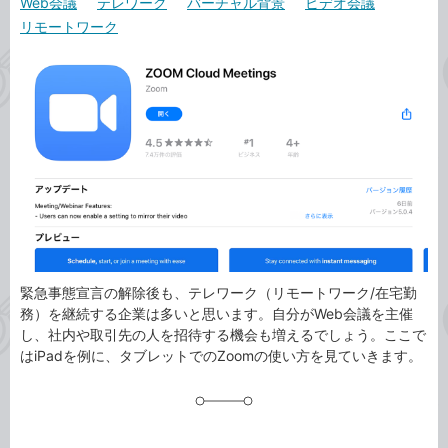
Web会議
テレワーク
バーチャル背景
ビデオ会議
カ
事
リモートワーク
テ
タ
ゴ
グ
リ
緊急事態宣言の解除後も、テレワーク（リモートワーク/在宅勤
務）を継続する企業は多いと思います。自分がWeb会議を主催
し、社内や取引先の人を招待する機会も増えるでしょう。ここで
はiPadを例に、タブレットでのZoomの使い方を見ていきます。