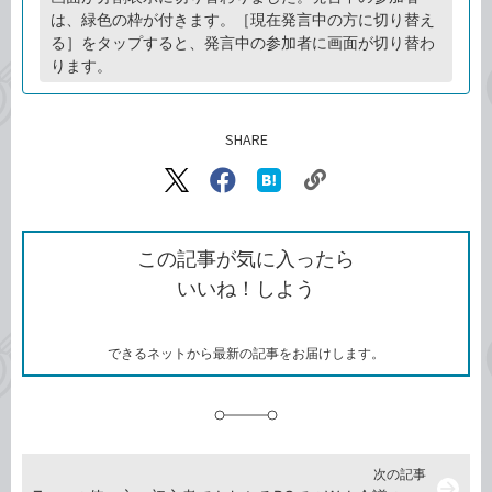
は、緑色の枠が付きます。［現在発言中の方に切り替え
る］をタップすると、発言中の参加者に画面が切り替わ
ります。
SHARE
記事をシェアする
リ
X（旧
Facebook
は
ン
Twitter）
で
て
ク
で
シ
な
を
シ
ェ
ブ
この記事が気に入ったら
コ
ェ
ア
ッ
いいね！しよう
ピ
ア
ク
ー
マ
ー
ク
できるネットから最新の記事をお届けします。
に
追
加
次の記事
arrow_forward