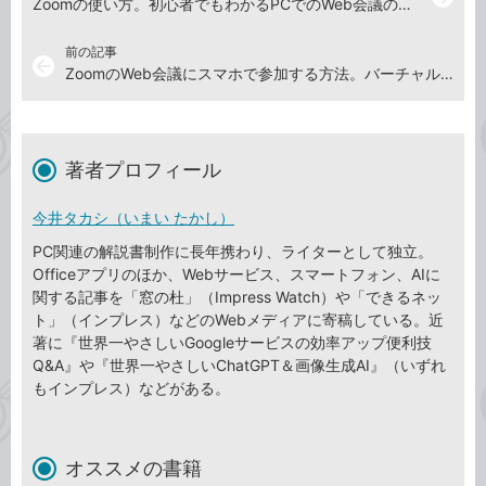
Zoomの使い方。初心者でもわかるPCでのWeb会議の開催・参加方法
前の記事
arrow_back
ZoomのWeb会議にスマホで参加する方法。バーチャル背景も使える！
著者プロフィール
今井タカシ（いまい たかし）
PC関連の解説書制作に長年携わり、ライターとして独立。
Officeアプリのほか、Webサービス、スマートフォン、AIに
関する記事を「窓の杜」（Impress Watch）や「できるネッ
ト」（インプレス）などのWebメディアに寄稿している。近
著に『世界一やさしいGoogleサービスの効率アップ便利技
Q&A』や『世界一やさしいChatGPT＆画像生成AI』（いずれ
もインプレス）などがある。
オススメの書籍