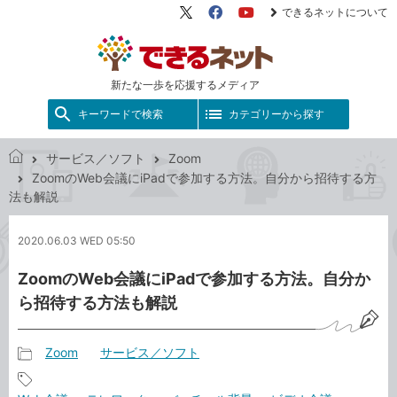
できるネットについて
X（旧
Facebook
YouTube
Twitter）
新たな一歩を応援するメディア
キーワードで検索
カテゴリーから探す
サービス／ソフト
Zoom
で
ZoomのWeb会議にiPadで参加する方法。自分から招待する方
き
法も解説
る
ネ
2020.06.03 WED 05:50
ッ
ト
ZoomのWeb会議にiPadで参加する方法。自分か
ら招待する方法も解説
Zoom
サービス／ソフト
記
事
記