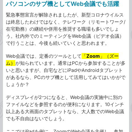
パソコンのサブ機としてWeb会議でも活躍
緊急事態宣言が解除されましたが、新型コロナウイルス
は終息したわけではなく、テレワーク（リモートワーク/
在宅勤務）の継続や併用を推奨する職場も多いでしょ
う。社内外でのミーティングをWeb会議（ビデオ会議）
で行うことは、今後も続いていくと思われます。
Web会議では、定番のツールとして
「
Zoom
」（ズー
ム）
が知られています。通常はPCから参加することが多
いと思いますが、自宅などにiPadやAndroidタブレット
があるなら、PCのサブ機として活用してみてはいかがで
しょうか？
ディスプレイが2つになると、Web会議の実施中に別の
ファイルなどを参照するのが便利になります。10インチ
以上ある大画面のタブレットなら、大人数でのWeb会議
でも不自由はないでしょう。
ここではiPadを例に、ZoomのWeb会議を主催し、参加