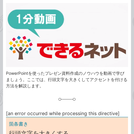
カ
事
テ
タ
ゴ
グ
リ
PowerPointを使ったプレゼン資料作成のノウハウを動画で学び
ましょう。ここでは、行頭文字を大きくしてアクセントを付ける
方法を解説します。
[an error occurred while processing this directive]
箇条書き
行頭文字を大きくする