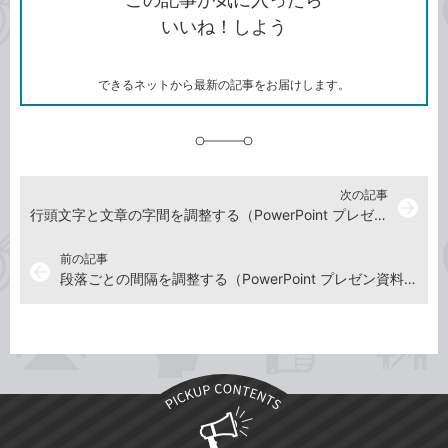
コ
ェ
ア
ッ
いいね！しよう
ピ
ア
ク
ー
マ
ー
ク
できるネットから最新の記事をお届けします。
に
追
加
次の記事
arrow_forward
行頭文字と文章の字間を調整する（PowerPoint プレゼン資料の全知識 動画解説）
前の記事
arrow_back
段落ごとの間隔を調整する（PowerPoint プレゼン資料の全知識 動画解説）