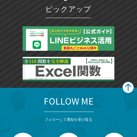
ピックアップ
FOLLOW ME
search
format_list_bulleted
検
カ
検
カ
索
テ
メ
ゴ
索
テ
ニ
リ
フォローして通知を受け取る
ゴ
ュ
ー
ー
一
リ
を
覧