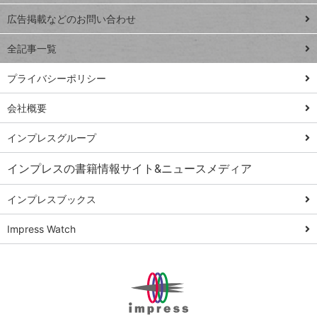
close
閉じ
トイアンナ流仕
広告掲載などのお問い合わせ
る
事術
全記事一覧
PowerAutomate
ではじめる業務
プライバシーポリシー
の完全自動化
会社概要
AI議事録作成術
Windows 11
インプレスグループ
Q&A
インプレスの書籍情報サイト&ニュースメディア
Teams踏み込み
活用術
インプレスブックス
Excel講師の仕事
Impress Watch
術
エクセル時短
パワポ時短
Windows Tips