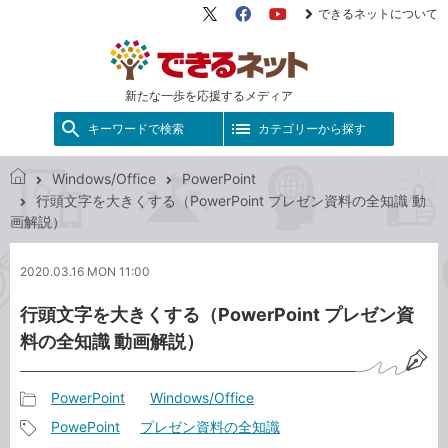
できるネットについて
X（旧
Facebook
YouTube
Twitter）
新たな一歩を応援するメディア
キーワードで検索
カテゴリーから探す
Windows/Office
PowerPoint
で
行頭文字を大きくする（PowerPoint プレゼン資料の全知識 動
き
画解説）
る
ネ
2020.03.16 MON 11:00
ッ
ト
行頭文字を大きくする（PowerPoint プレゼン資
料の全知識 動画解説）
PowerPoint
Windows/Office
記
PowePoint
プレゼン資料の全知識
事
記