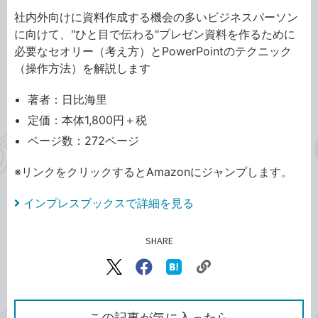
社内外向けに資料作成する機会の多いビジネスパーソン
に向けて、"ひと目で伝わる"プレゼン資料を作るために
必要なセオリー（考え方）とPowerPointのテクニック
（操作方法）を解説します
著者：日比海里
定価：本体1,800円＋税
ページ数：272ページ
※リンクをクリックするとAmazonにジャンプします。
インプレスブックスで詳細を見る
SHARE
記事をシェアする
リ
X（旧
Facebook
は
ン
Twitter）
で
て
ク
で
シ
な
を
シ
ェ
ブ
この記事が気に入ったら