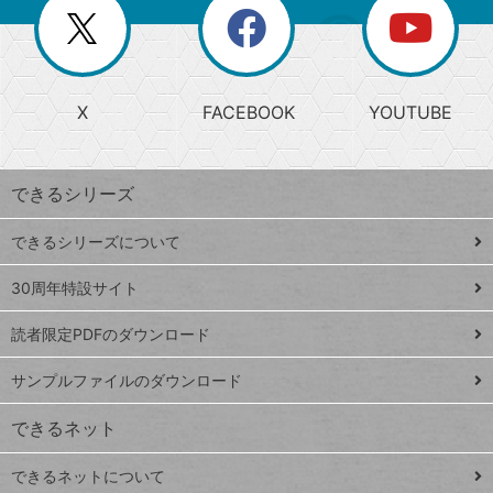
閉
を
ー
じ
閉
か
る
じ
る
search
ら
急
X
FACEBOOK
YOUTUBE
探
上
検
昇
索
す
ワ
できるシリーズ
ー
ド
できるシリーズについて
Google
ト
スプレ
ッ
30周年特設サイト
ッドシ
プ
読者限定PDFのダウンロード
ート
ペ
iPhone
ー
サンプルファイルのダウンロード
VLOOKUP
ジ
できるネット
連載
できるネットについて
Excel Q&A