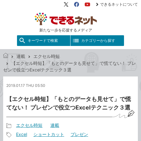
できるネットについて
X（旧
Facebook
YouTube
Twitter）
新たな一歩を応援するメディア
キーワードで検索
カテゴリーから探す
連載
エクセル時短
で
【エクセル時短】「もとのデータも見せて」で慌てない！ プレ
き
ゼンで役立つExcelテクニック３選
る
ネ
2019.01.17 THU 05:50
ッ
ト
【エクセル時短】「もとのデータも見せて」で慌
てない！ プレゼンで役立つExcelテクニック３選
エクセル時短
連載
記
Excel
ショートカット
プレゼン
事
記