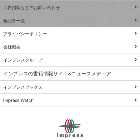
閉じ
トイアンナ流仕
広告掲載などのお問い合わせ
る
事術
全記事一覧
PowerAutomate
ではじめる業務
プライバシーポリシー
の完全自動化
会社概要
AI議事録作成術
Windows 11
インプレスグループ
Q&A
インプレスの書籍情報サイト&ニュースメディア
Teams踏み込み
活用術
インプレスブックス
Excel講師の仕事
Impress Watch
術
エクセル時短
パワポ時短
Windows Tips