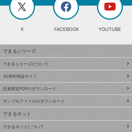
閉
を
ー
じ
閉
か
る
じ
る
search
ら
急
X
FACEBOOK
YOUTUBE
探
上
検
昇
索
す
ワ
できるシリーズ
ー
ド
できるシリーズについて
Google
ト
スプレ
ッ
30周年特設サイト
ッドシ
プ
読者限定PDFのダウンロード
ート
ペ
iPhone
ー
サンプルファイルのダウンロード
VLOOKUP
ジ
できるネット
連載
できるネットについて
Excel Q&A
close