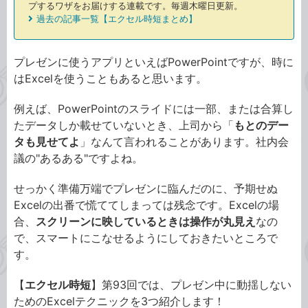
プするワザをお届けする連載です。毎週木曜日更新。
過去の記事一覧【エクセル時短まとめ】
プレゼンに使うアプリといえばPowerPointですが、時に
はExcelを使うこともあると思います。
例えば、PowerPointのスライドには一部、または合算し
たデータしか載せていないとき、上司から「
もとのデー
タも見せてよ
」なんて言われることがあります。社内会
議の"あるある"ですよね。
せっかく準備万端でプレゼンに臨んだのに、予期せぬ
Excelの出番で慌ててしまっては残念です。Excelの場
合、
スクリーンに映しているときは操作が丸見え
なの
で、スマートにこなせるようにしておきたいところで
す。
【
エクセル時短
】第93回では、プレゼン中に動揺しない
ためのExcelテクニックを3つ紹介します！