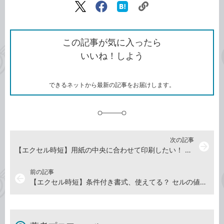
リ
X（旧
Facebook
は
ン
Twitter）
で
て
ク
で
シ
な
を
シ
ェ
ブ
この記事が気に入ったら
コ
ェ
ア
ッ
いいね！しよう
ピ
ア
ク
ー
マ
ー
ク
できるネットから最新の記事をお届けします。
に
追
加
次の記事
arrow_forward
【エクセル時短】用紙の中央に合わせて印刷したい！ 見栄えを整え、印刷ズレも防ぐ応急テクニック
前の記事
arrow_back
【エクセル時短】条件付き書式、使えてる？ セルの値に応じて書式が変わるToDoリストでマスターする