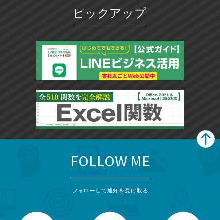
ピックアップ
FOLLOW ME
search
format_list_bulleted
検
カ
検
カ
索
テ
メ
ゴ
索
テ
ニ
リ
フォローして通知を受け取る
ゴ
ュ
ー
ー
一
リ
を
覧