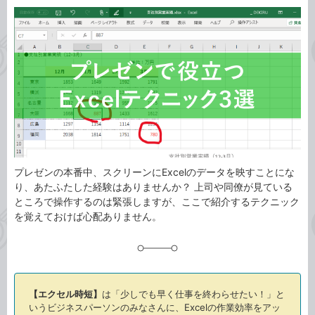
カ
事
テ
タ
ゴ
グ
リ
プレゼンの本番中、スクリーンにExcelのデータを映すことにな
り、あたふたした経験はありませんか？ 上司や同僚が見ている
ところで操作するのは緊張しますが、ここで紹介するテクニック
を覚えておけば心配ありません。
【エクセル時短】
は「少しでも早く仕事を終わらせたい！」と
いうビジネスパーソンのみなさんに、Excelの作業効率をアッ