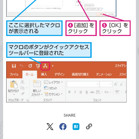
SHARE
記事をシェアする
リ
X（旧
Facebook
は
ン
Twitter）
で
て