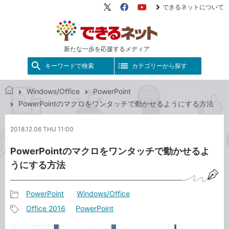
できるネットについて
X（旧
Facebook
YouTube
Twitter）
新たな一歩を応援するメディア
キーワードで検索
カテゴリーから探す
Windows/Office
PowerPoint
で
PowerPointのマクロをワンタッチで動かせるようにする方法
き
る
2018.12.06 THU 11:00
ネ
ッ
PowerPointのマクロをワンタッチで動かせるよ
ト
うにする方法
PowerPoint
Windows/Office
記
Office 2016
PowerPoint
事
記
カ