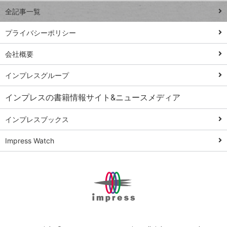
事術
全記事一覧
PowerAutomate
ではじめる業務
プライバシーポリシー
の完全自動化
会社概要
AI議事録作成術
Windows 11
インプレスグループ
Q&A
インプレスの書籍情報サイト&ニュースメディア
Teams踏み込み
活用術
インプレスブックス
Excel講師の仕事
Impress Watch
術
エクセル時短
パワポ時短
Windows Tips
神保町ペロリ旅
俺のメルカリ