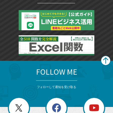
FOLLOW ME
search
format_list_bulleted
検
カ
検
カ
索
テ
メ
ゴ
索
テ
ニ
リ
フォローして通知を受け取る
ゴ
ュ
ー
ー
一
リ
を
覧
閉
を
ー
じ
閉