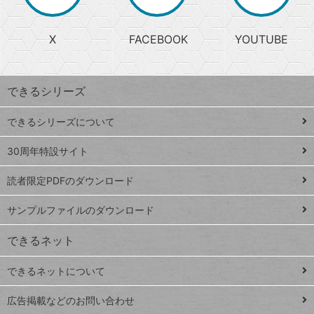
か
る
じ
る
search
ら
急
X
FACEBOOK
YOUTUBE
探
上
検
昇
索
す
ワ
できるシリーズ
ー
ド
できるシリーズについて
Google
ト
スプレ
ッ
30周年特設サイト
ッドシ
プ
読者限定PDFのダウンロード
ート
ペ
iPhone
ー
サンプルファイルのダウンロード
VLOOKUP
ジ
できるネット
連載
できるネットについて
Excel Q&A
close
閉じ
トイアンナ流仕
広告掲載などのお問い合わせ
る