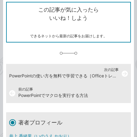
ク
で
シ
な
を
シ
ェ
ブ
この記事が気に入ったら
コ
ェ
ア
ッ
いいね！しよう
ピ
ア
ク
ー
マ
ー
ク
できるネットから最新の記事をお届けします。
に
追
加
次の記事
arrow_forward
PowerPointの使い方を無料で学習できる［Officeトレーニングセンター］
前の記事
arrow_back
PowerPointでマクロを実行する方法
著者プロフィール
井上 香緒里（いのうえ かおり）