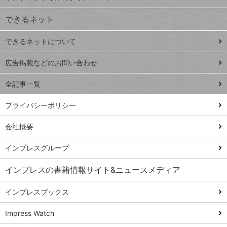
VLOOKUP
ジ
できるネット
連載
できるネットについて
Excel Q&A
close
閉じ
トイアンナ流仕
広告掲載などのお問い合わせ
る
事術
全記事一覧
PowerAutomate
ではじめる業務
プライバシーポリシー
の完全自動化
会社概要
AI議事録作成術
Windows 11
インプレスグループ
Q&A
インプレスの書籍情報サイト&ニュースメディア
Teams踏み込み
活用術
インプレスブックス
Excel講師の仕事
Impress Watch
術