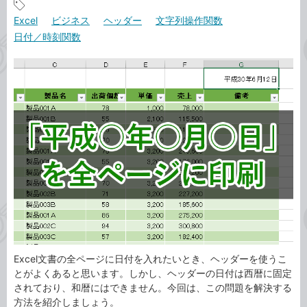
事
記
Excel
ビジネス
ヘッダー
文字列操作関数
カ
事
日付／時刻関数
テ
タ
ゴ
グ
リ
Excel文書の全ページに日付を入れたいとき、ヘッダーを使うこ
とがよくあると思います。しかし、ヘッダーの日付は西暦に固定
されており、和暦にはできません。今回は、この問題を解決する
方法を紹介しましょう。