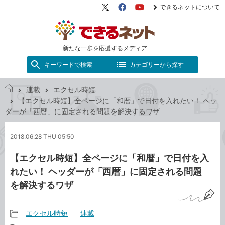
できるネットについて
X（旧
Facebook
YouTube
Twitter）
新たな一歩を応援するメディア
キーワードで検索
カテゴリーから探す
連載
エクセル時短
で
【エクセル時短】全ページに「和暦」で日付を入れたい！ ヘッ
き
ダーが「西暦」に固定される問題を解決するワザ
る
ネ
2018.06.28 THU 05:50
ッ
ト
【エクセル時短】全ページに「和暦」で日付を入
れたい！ ヘッダーが「西暦」に固定される問題
を解決するワザ
エクセル時短
連載
記