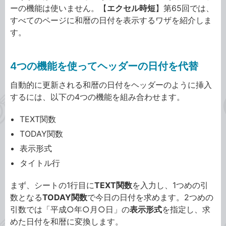
ーの機能は使いません。【
エクセル時短
】第65回では、
すべてのページに和暦の日付を表示するワザを紹介しま
す。
4つの機能を使ってヘッダーの日付を代替
自動的に更新される和暦の日付をヘッダーのように挿入
するには、以下の4つの機能を組み合わせます。
TEXT関数
TODAY関数
表示形式
タイトル行
まず、シートの1行目に
TEXT関数
を入力し、1つめの引
数となる
TODAY関数
で今日の日付を求めます。2つめの
引数では「平成○年○月○日」の
表示形式
を指定し、求
めた日付を和暦に変換します。