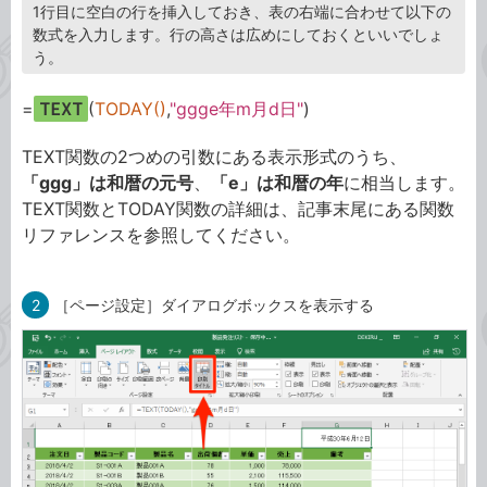
1行目に空白の行を挿入しておき、表の右端に合わせて以下の
数式を入力します。行の高さは広めにしておくといいでしょ
う。
=
TEXT
(
TODAY()
,
"ggge年m月d日"
)
TEXT関数の2つめの引数にある表示形式のうち、
「ggg」は和暦の元号
、
「e」は和暦の年
に相当します。
TEXT関数とTODAY関数の詳細は、記事末尾にある関数
リファレンスを参照してください。
2
［ページ設定］ダイアログボックスを表示する