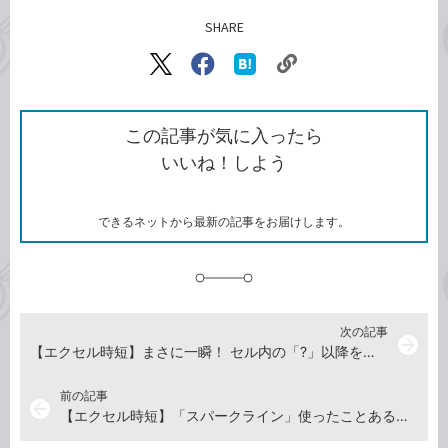
SHARE
記事をシェアする
リ
X（旧
Facebook
は
ン
Twitter）
で
て
ク
で
シ
な
を
シ
ェ
ブ
この記事が気に入ったら
コ
ェ
ア
ッ
いいね！しよう
ピ
ア
ク
ー
マ
ー
ク
できるネットから最新の記事をお届けします。
に
追
加
次の記事
arrow_forward
【エクセル時短】まさに一瞬！ セル内の「?」以降をまとめて削除するワイルドカード活用法
前の記事
arrow_back
【エクセル時短】「スパークライン」使ったことある？ 表の数値を視覚化したミニグラフをセル内に入れる方法