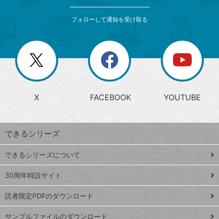
検
カ
索
テ
メ
ゴ
索
テ
ニ
リ
フォローして通知を受け取る
ゴ
ュ
ー
ー
一
リ
を
覧
閉
を
ー
じ
閉
か
る
じ
る
search
ら
急
X
FACEBOOK
YOUTUBE
探
上
検
昇
索
す
ワ
できるシリーズ
ー
ド
できるシリーズについて
Google
ト
スプレ
ッ
30周年特設サイト
ッドシ
プ
読者限定PDFのダウンロード
ート
ペ
iPhone
ー
サンプルファイルのダウンロード