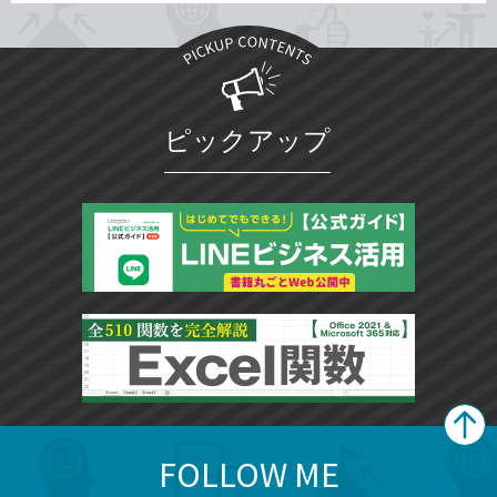
ピックアップ
FOLLOW ME
search
format_list_bulleted
検
カ