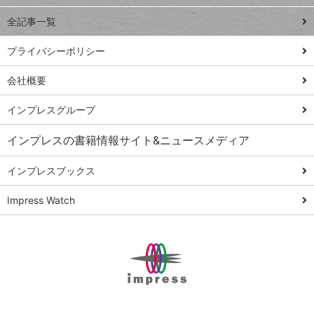
事術
全記事一覧
PowerAutomate
ではじめる業務
プライバシーポリシー
の完全自動化
会社概要
AI議事録作成術
Windows 11
インプレスグループ
Q&A
インプレスの書籍情報サイト&ニュースメディア
Teams踏み込み
活用術
インプレスブックス
Excel講師の仕事
Impress Watch
術
エクセル時短
パワポ時短
Windows Tips
神保町ペロリ旅