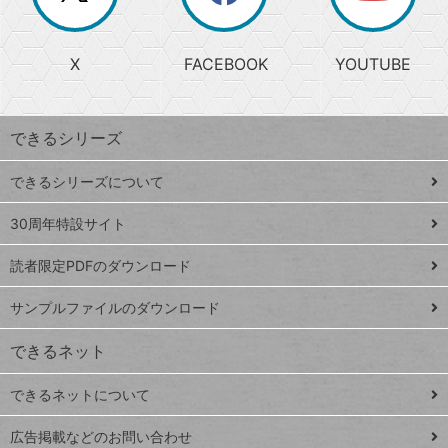
か
る
じ
る
search
ら
急
X
FACEBOOK
YOUTUBE
探
上
検
昇
索
す
ワ
できるシリーズ
ー
ド
できるシリーズについて
Google
ト
スプレ
ッ
30周年特設サイト
ッドシ
プ
読者限定PDFのダウンロード
ート
ペ
iPhone
ー
サンプルファイルのダウンロード
VLOOKUP
ジ
できるネット
連載
できるネットについて
Excel Q&A
close
閉じ
トイアンナ流仕
広告掲載などのお問い合わせ
る