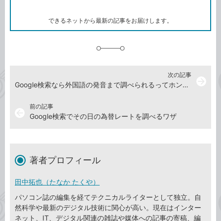
ー
マ
ー
ク
できるネットから最新の記事をお届けします。
に
追
加
次の記事
arrow_forward
Google検索なら外国語の発音まで調べられるってホント？
前の記事
arrow_back
Google検索でその日の為替レートを調べるワザ
著者プロフィール
田中拓也（たなか たくや）
パソコン誌の編集を経てテクニカルライターとして独立。自
然科学や最新のデジタル技術に関心が高い。現在はインター
ネット、IT、デジタル関連の雑誌や媒体への記事の寄稿、編