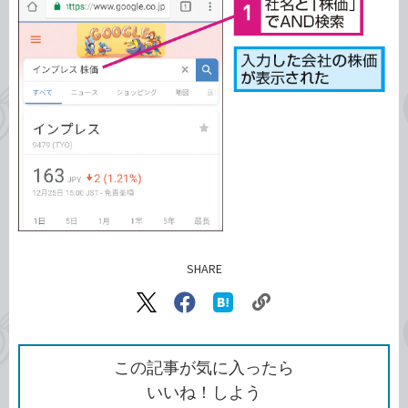
SHARE
記事をシェアする
リ
X（旧
Facebook
は
ン
Twitter）
で
て
ク
で
シ
な
を
シ
ェ
ブ
この記事が気に入ったら
コ
ェ
ア
ッ
いいね！しよう
ピ
ア
ク