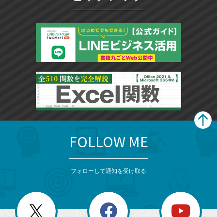
FOLLOW ME
search
format_list_bulleted
検
カ
検
カ
索
テ
メ
ゴ
索
テ
ニ
リ
フォローして通知を受け取る
ゴ
ュ
ー
ー
一
リ
を
覧
閉
を
ー
じ
閉