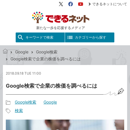
できるネットについて
X（旧
Facebook
YouTube
Twitter）
新たな一歩を応援するメディア
キーワードで検索
カテゴリーから探す
Google
Google検索
で
Google検索で企業の株価を調べるには
き
る
2018.09.18 TUE 11:00
ネ
ッ
Google検索で企業の株価を調べるには
ト
Google検索
Google
記
検索
事
記
カ
事
テ
タ