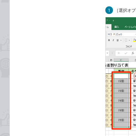
1
［選択オプ