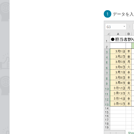
1
データを入