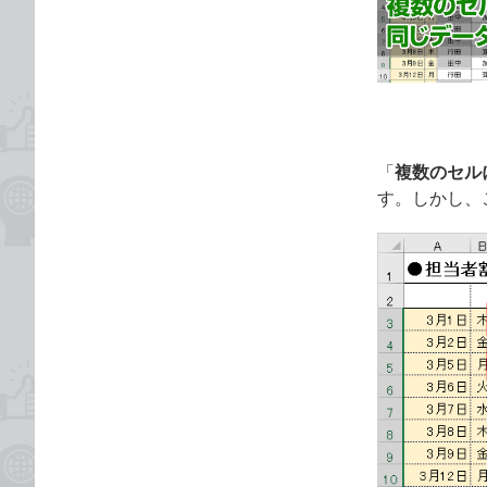
な
テ
ブ
ゴ
ッ
リ
ク
マ
ー
ク
「
複数のセル
に
す。しかし、
追
加