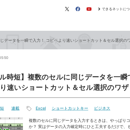
できるネットにつ
X（旧
Facebook
YouTube
Twitter）
じデータを一瞬で入力！ コピペより速いショートカット＆セル選択の
05:50
ル時短】複数のセルに同じデータを一瞬
り速いショートカット＆セル選択のワザ
短
連載
Excel
ショートカットキー
ビジネス
記
事
複数のセルに同じデータを入力するときは、やっぱり
か？ 実はデータの入力確定時にひと工夫するだけで、
タ