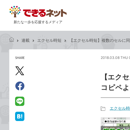
新たな一歩を応援するメディア
連載
エクセル時短
【エクセル時短】複数のセルに同
で
き
る
SHARE
2018.03.08 THU 
記
ネ
事
ッ
を
X（旧
ト
【エクセ
シ
Twitter）
ェ
コピペよ
で
ア
Facebook
す
シ
で
る
ェ
シ
LINE
エクセル時
ア
ェ
で
記
ア
送
は
事
る
て
カ