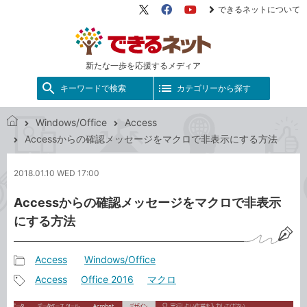
できるネットについて
X（旧
Facebook
YouTube
Twitter）
新たな一歩を応援するメディア
キーワードで検索
カテゴリーから探す
Windows/Office
Access
で
Accessからの確認メッセージをマクロで非表示にする方法
き
る
2018.01.10 WED 17:00
ネ
ッ
Accessからの確認メッセージをマクロで非表示
ト
にする方法
Access
Windows/Office
記
Access
Office 2016
マクロ
事
記
カ