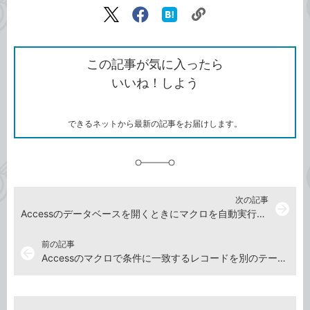
リ
X（旧
Facebook
は
ン
Twitter）
で
て
ク
で
シ
な
を
シ
ェ
ブ
この記事が気に入ったら
コ
ェ
ア
ッ
いいね！しよう
ピ
ア
ク
ー
マ
ー
ク
できるネットから最新の記事をお届けします。
に
追
加
次の記事
arrow_forward
Accessのデータベースを開くときにマクロを自動実行する方法
前の記事
arrow_back
Accessのマクロで条件に一致するレコードを別のテーブルに移動する方法