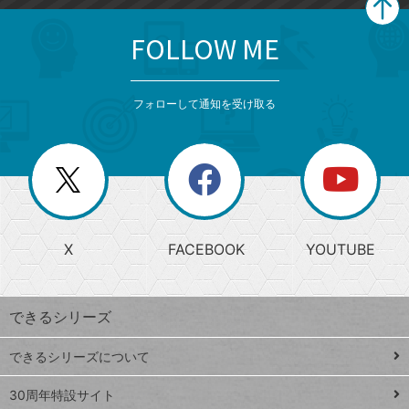
FOLLOW ME
search
format_list_bulleted
検
カ
検
カ
索
テ
メ
ゴ
索
テ
ニ
リ
フォローして通知を受け取る
ゴ
ュ
ー
ー
一
リ
を
覧
閉
を
ー
じ
閉
か
る
じ
る
search
ら
急
X
FACEBOOK
YOUTUBE
探
上
検
昇
索
す
ワ
できるシリーズ
ー
ド
できるシリーズについて
Google
ト
スプレ
ッ
30周年特設サイト