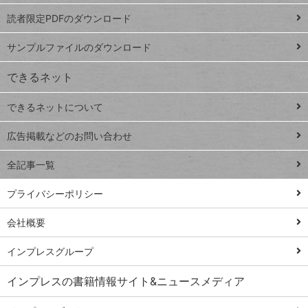
ッドシ
プ
読者限定PDFのダウンロード
ート
ペ
iPhone
ー
サンプルファイルのダウンロード
VLOOKUP
ジ
できるネット
連載
できるネットについて
Excel Q&A
close
閉じ
トイアンナ流仕
広告掲載などのお問い合わせ
る
事術
全記事一覧
PowerAutomate
ではじめる業務
プライバシーポリシー
の完全自動化
会社概要
AI議事録作成術
Windows 11
インプレスグループ
Q&A
インプレスの書籍情報サイト&ニュースメディア
Teams踏み込み
活用術