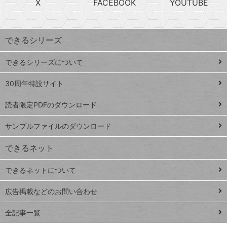
X
FACEBOOK
YOUTUBE
探
上
検
昇
索
す
ワ
できるシリーズ
ー
ド
できるシリーズについて
Google
ト
スプレ
ッ
30周年特設サイト
ッドシ
プ
読者限定PDFのダウンロード
ート
ペ
iPhone
ー
サンプルファイルのダウンロード
VLOOKUP
ジ
できるネット
連載
できるネットについて
Excel Q&A
close
閉じ
トイアンナ流仕
広告掲載などのお問い合わせ
る
事術
全記事一覧
PowerAutomate