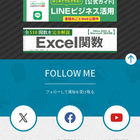
FOLLOW ME
search
format_list_bulleted
検
カ
検
カ
索
テ
メ
ゴ
索
テ
ニ
リ
フォローして通知を受け取る
ゴ
ュ
ー
ー
一
リ
を
覧
閉
を
ー
じ
閉
か
る
じ
る
search
ら
急