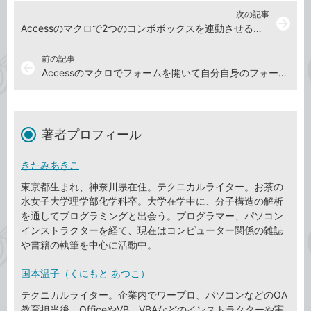
次の記事
arrow_forward
Accessのマクロで2つのコンボボックスを連動させる方法
前の記事
arrow_back
Accessのマクロでフォームを開いて自分自身のフォームを閉じるようにする方法
著者プロフィール
きたみあきこ
東京都生まれ、神奈川県在住。テクニカルライター。お茶の
水女子大学理学部化学科卒。大学在学中に、分子構造の解析
を通してプログラミングと出会う。プログラマー、パソコン
インストラクターを経て、現在はコンピューター関係の雑誌
や書籍の執筆を中心に活動中。
国本温子（くにもと あつこ）
テクニカルライター。企業内でワープロ、パソコンなどのOA
教育担当後、OfficeやVB、VBAなどのインストラクターや実