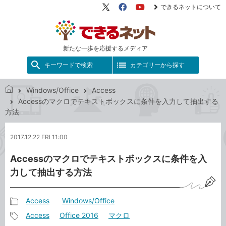
できるネットについて
X（旧
Facebook
YouTube
Twitter）
新たな一歩を応援するメディア
キーワードで検索
カテゴリーから探す
Windows/Office
Access
で
Accessのマクロでテキストボックスに条件を入力して抽出する
き
方法
る
ネ
2017.12.22 FRI 11:00
ッ
ト
Accessのマクロでテキストボックスに条件を入
力して抽出する方法
Access
Windows/Office
記
Access
Office 2016
マクロ
事
記