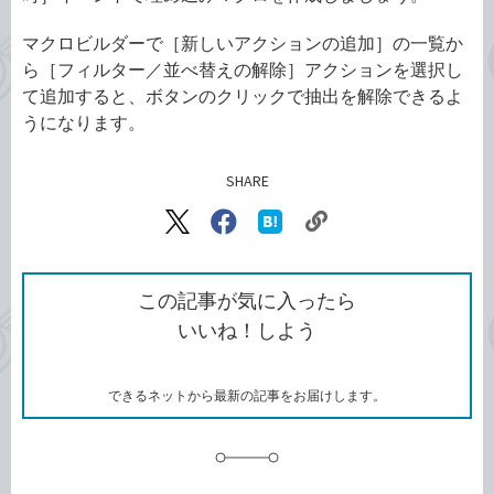
マクロビルダーで［新しいアクションの追加］の一覧か
ら［フィルター／並べ替えの解除］アクションを選択し
て追加すると、ボタンのクリックで抽出を解除できるよ
うになります。
SHARE
記事をシェアする
リ
X（旧
Facebook
は
ン
Twitter）
で
て
ク
で
シ
な
を
シ
ェ
ブ
この記事が気に入ったら
コ
ェ
ア
ッ
いいね！しよう
ピ
ア
ク
ー
マ
ー
ク
できるネットから最新の記事をお届けします。
に
追
加