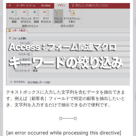
カ
事
テ
タ
ゴ
グ
リ
テキストボックスに入力した文字列を含むデータを抽出できま
す。例えば［顧客名］フィールドで特定の顧客を抽出したいと
き、文字列を入力するだけで抽出できるので便利です。
[an error occurred while processing this directive]