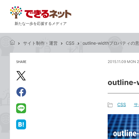
新たな一歩を応援するメディア
サイト制作・運営
CSS
outline-widthプロパテ
で
き
る
SHARE
2015.11.09 MON 2
記
ネ
事
ッ
を
X（旧
ト
outli
シ
Twitter）
ェ
で
ア
Facebook
す
シ
で
CSS
サ
る
ェ
記
シ
LINE
ア
事
ェ
で
カ
ア
送
は
テ
る
て