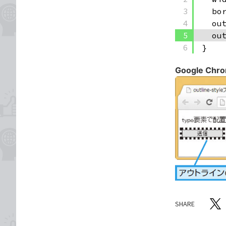
3
bo
4
ou
5
ou
6
}
Google Chr
SHARE
記事をシ
T