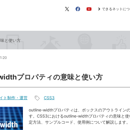
できるネットにつ
X（旧
Facebook
YouTube
Twitter）
ィの意味と使い方
1:20
ne-widthプロパティの意味と使い方
イト制作・運営
CSS3
記
事
outline-widthプロパティは、ボックスのアウトライ
す。CSS3におけるoutline-widthプロパティの意味
タ
定方法、サンプルコード、使用例について解説します
グ