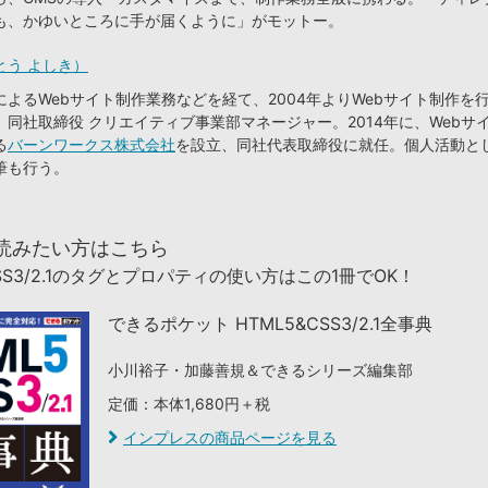
も、かゆいところに手が届くように」がモットー。
とう よしき）
よるWebサイト制作業務などを経て、2004年よりWebサイト制作を
。同社取締役 クリエイティブ事業部マネージャー。2014年に、Webサ
る
バーンワークス株式会社
を設立、同社代表取締役に就任。個人活動と
筆も行う。
読みたい方はこちら
CSS3/2.1のタグとプロパティの使い方はこの1冊でOK！
できるポケット HTML5&CSS3/2.1全事典
小川裕子・加藤善規＆できるシリーズ編集部
定価：本体1,680円＋税
インプレスの商品ページを見る