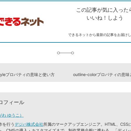
ク
で
シ
な
を
シ
ェ
ブ
この記事が気に入った
コ
ェ
ア
ッ
ピ
ア
ク
いいね！しよう
ー
マ
ー
ク
できるネットから最新の記事をお届け
に
追
加
e-styleプロパティの意味と使い方
outline-colorプロパティの
ロフィール
がわ ゆうこ）
作を行う
デジパ株式会社
所属のマークアップエンジニア。HTML、CSS
ら、CMSの導入・カスタマイズまで、制作業務全般に携わる。「ディレ