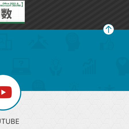
ペ
ー
ジ
上
部
へ
UTUBE