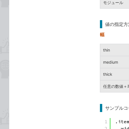
モジュール
値の指定方
幅
thin
medium
thick
任意の数値＋
サンプルコ
1
.ite
2
wi