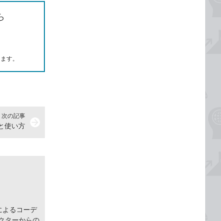
ら
します。
次の記事
arrow_forward
意味と使い方
によるコーデ
クターからの