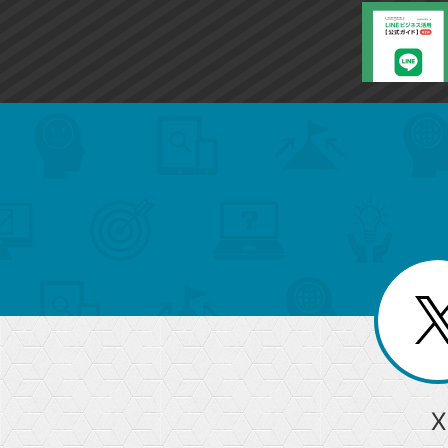
search
format_list_bulleted
検
カ
検
カ
索
テ
メ
ゴ
索
テ
ニ
リ
ュ
ー
ゴ
ー
一
を
覧
リ
閉
を
じ
閉
ー
る
じ
る
か
ら
急上昇ワード
X
探
Googleスプレッドシート
iPhone
VLOOKUP