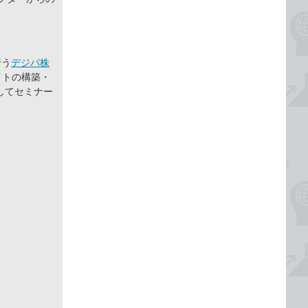
行う
デジパ株
イトの構築・
してセミナー