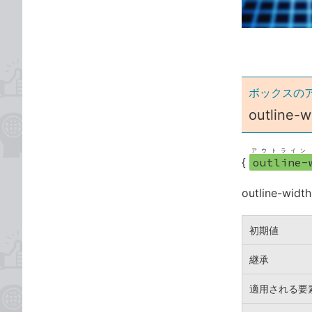
ゴ
な
リ
ブ
ッ
ク
マ
ー
ボックスの
ク
outline-w
に
追
アウトライン
加
{
outline-
outline
初期値
継承
適用される要