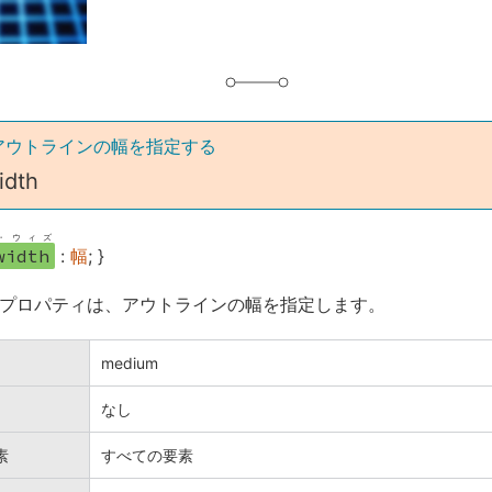
アウトラインの幅を指定する
idth
・ウィズ
width
:
幅
; }
-widthプロパティは、アウトラインの幅を指定します。
medium
なし
素
すべての要素