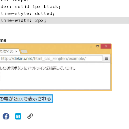
rder: solid 1px black;
tline-style: dotted;
tline-width: 2px;
ome
リ
X（旧
Facebook
は
ェアする
ン
witter）
で
て