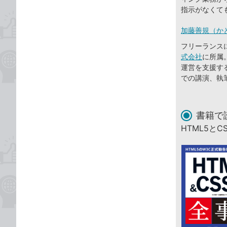
指示がなくて
加藤善規（か
フリーランスに
式会社
に所属
運営を支援す
での講演、執
書籍で
HTML5と