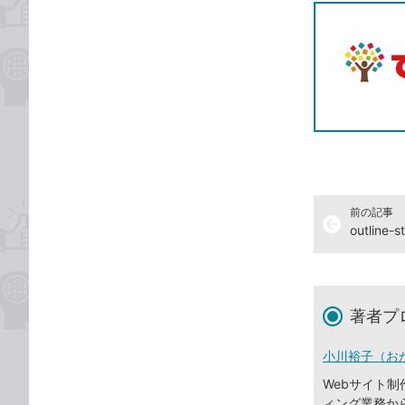
前の記事
arrow_back
outlin
著者プ
小川裕子（お
Webサイト制
ィング業務か